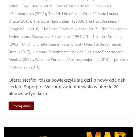
,
,
(2006)
Tag / Berek (2018)
Tales from Earthsea / Opowieści
,
z Ziemiomorza (2006)
The 9th Life of Louis Drax / 9 życie Louisa
,
,
Draxa (2016)
The Core / Jądro Ziemi (2003)
The Hurt Business /
,
,
Droga bólu (2016)
The Post / Czwarta władza (2017)
The Shawshank
,
Redemption / Skazani na Shawshank (1994)
The Tuxedo / Smoking
,
,
(2002)
UHD
Ultimate Beastmaster Brasil / Ultimate Beastmaster
,
Brasil (2017)
Ultimate Beastmaster Mexico / Ultimate Beastmaster
,
,
Mexico (2017)
Wartime Portraits / Portrety wojenne (2014)
Три Кота
/ Kot-o-ciaki (2016)
Oferta Netflix Polska powiększyła się dziś o nowy odcinek
serialu Supergirl. Wczoraj zadebiutowało w ofercie 20
filmów, w tym kilka
Czytaj dalej