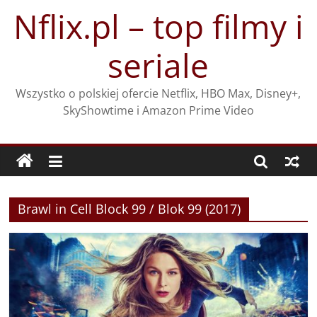
Przejdź
Nflix.pl – top filmy i
do
treści
seriale
Wszystko o polskiej ofercie Netflix, HBO Max, Disney+,
SkyShowtime i Amazon Prime Video
Brawl in Cell Block 99 / Blok 99 (2017)