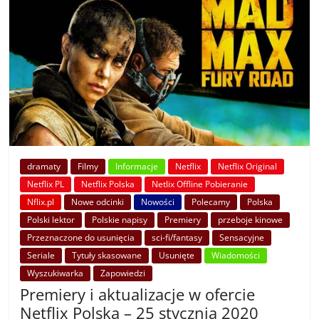
dramaty
Filmy
Informacje
Netflix
Netflix Original
Netflix PL
Netflix Polska
Netlix Offline Pobieranie
Nflix.pl
Nowe odcinki
Nowości
Polecamy
Polska
Polski lektor
Polskie napisy
Premiery
przeboje kinowe
Przeznaczone do usunięcia
sci-fi/fantasy
Sensacyjne
Seriale
Tytuły skasowane
Usunięte
Wiadomości
Wyszukiwarka
Zapowiedzi
Premiery i aktualizacje w ofercie
Netflix Polska – 25 stycznia 2020