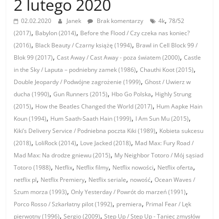
2 lutego 2020
,
02.02.2020
Janek
Brak komentarzy
4k
78/52
,
,
(2017)
Babylon (2014)
Before the Flood / Czy czeka nas koniec?
,
,
(2016)
Black Beauty / Czarny książę (1994)
Brawl in Cell Block 99 /
,
,
Blok 99 (2017)
Cast Away / Cast Away - poza światem (2000)
Castle
,
,
in the Sky / Laputa – podniebny zamek (1986)
Chauthi Koot (2015)
,
Double Jeopardy / Podwójne zagrożenie (1999)
Ghost / Uwierz w
,
,
,
ducha (1990)
Gun Runners (2015)
Hbo Go Polska
Highly Strung
,
,
(2015)
How the Beatles Changed the World (2017)
Hum Aapke Hain
,
,
,
Koun (1994)
Hum Saath-Saath Hain (1999)
I Am Sun Mu (2015)
,
Kiki’s Delivery Service / Podniebna poczta Kiki (1989)
Kobieta sukcesu
,
,
,
(2018)
LoliRock (2014)
Love Jacked (2018)
Mad Max: Fury Road /
,
Mad Max: Na drodze gniewu (2015)
My Neighbor Totoro / Mój sąsiad
,
,
,
,
,
Totoro (1988)
Netflix
Netflix filmy
Netflix nowości
Netflix oferta
,
,
,
,
netflix pl
Netflix Premiery
Netflix seriale
nowość
Ocean Waves /
,
,
Szum morza (1993)
Only Yesterday / Powrót do marzeń (1991)
,
,
Porco Rosso / Szkarłatny pilot (1992)
premiera
Primal Fear / Lęk
,
,
pierwotny (1996)
Sergio (2009)
Step Up / Step Up - Taniec zmysłów