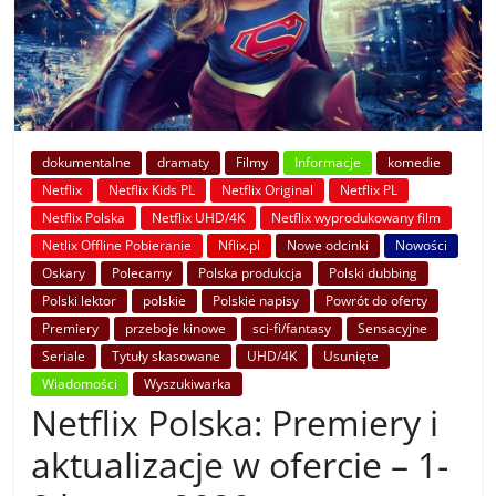
dokumentalne
dramaty
Filmy
Informacje
komedie
Netflix
Netflix Kids PL
Netflix Original
Netflix PL
Netflix Polska
Netflix UHD/4K
Netflix wyprodukowany film
Netlix Offline Pobieranie
Nflix.pl
Nowe odcinki
Nowości
Oskary
Polecamy
Polska produkcja
Polski dubbing
Polski lektor
polskie
Polskie napisy
Powrót do oferty
Premiery
przeboje kinowe
sci-fi/fantasy
Sensacyjne
Seriale
Tytuły skasowane
UHD/4K
Usunięte
Wiadomości
Wyszukiwarka
Netflix Polska: Premiery i
aktualizacje w ofercie – 1-