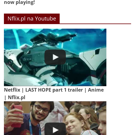
now playing!
Nflix.pl na Youtube
Netflix | LAST HOPE part 1 trailer | Anime
| Nflix.pl