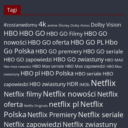
Tagi
4k
Dolby Vision
#zostanwdomu
anime
Disney
Dolby Atmos
HBO
HBO GO
HBO GO
HBO GO Filmy
Hbo
nowości
HBO GO oferta
HBO GO PL
Go Polska
HBO GO premiery
HBO GO seriale
HBO GO zwiastuny
HBO GO zapowiedzi
HBO MAX
HBO Max seriale
HBO Max zapowiedzi
hbo max nowości
HBO Max
HBO pl
HBO Polska
HBO seriale
HBO
zwiastuny
Netflix
HDR
HBO zwiastuny
zapowiedzi
IMDb
Netflix nowości
Netflix filmy
Netflix
netflix pl
Netflix
oferta
Netflix Originals
Polska
Netflix seriale
Netflix Premiery
Netflix zapowiedzi
Netflix zwiastuny