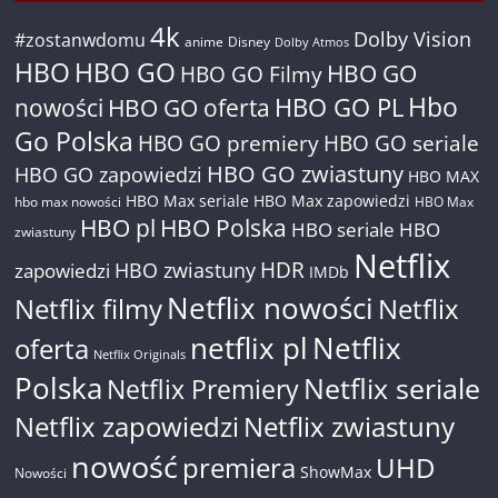
4k
Dolby Vision
#zostanwdomu
anime
Disney
Dolby Atmos
HBO
HBO GO
HBO GO
HBO GO Filmy
Hbo
nowości
HBO GO oferta
HBO GO PL
Go Polska
HBO GO premiery
HBO GO seriale
HBO GO zwiastuny
HBO GO zapowiedzi
HBO MAX
HBO Max seriale
HBO Max zapowiedzi
hbo max nowości
HBO Max
HBO pl
HBO Polska
HBO seriale
HBO
zwiastuny
Netflix
HDR
HBO zwiastuny
zapowiedzi
IMDb
Netflix nowości
Netflix filmy
Netflix
netflix pl
Netflix
oferta
Netflix Originals
Polska
Netflix seriale
Netflix Premiery
Netflix zapowiedzi
Netflix zwiastuny
nowość
premiera
UHD
ShowMax
Nowości