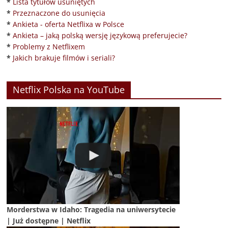
*
Lista tytułów usuniętych
*
Przeznaczone do usunięcia
*
Ankieta - oferta Netflixa w Polsce
*
Ankieta – jaką polską wersję językową preferujecie?
*
Problemy z Netflixem
*
Jakich brakuje filmów i seriali?
Netflix Polska na YouTube
Morderstwa w Idaho: Tragedia na uniwersytecie
| Już dostępne | Netflix