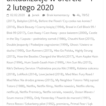
2 lutego 2020
,
02.02.2020
Janek
Brak komentarzy
4k
78/52
,
,
(2017)
Babylon (2014)
Before the Flood / Czy czeka nas koniec?
,
,
(2016)
Black Beauty / Czarny książę (1994)
Brawl in Cell Block 99 /
,
,
Blok 99 (2017)
Cast Away / Cast Away - poza światem (2000)
Castle
,
,
in the Sky / Laputa – podniebny zamek (1986)
Chauthi Koot (2015)
,
Double Jeopardy / Podwójne zagrożenie (1999)
Ghost / Uwierz w
,
,
,
ducha (1990)
Gun Runners (2015)
Hbo Go Polska
Highly Strung
,
,
(2015)
How the Beatles Changed the World (2017)
Hum Aapke Hain
,
,
,
Koun (1994)
Hum Saath-Saath Hain (1999)
I Am Sun Mu (2015)
,
Kiki’s Delivery Service / Podniebna poczta Kiki (1989)
Kobieta sukcesu
,
,
,
(2018)
LoliRock (2014)
Love Jacked (2018)
Mad Max: Fury Road /
,
Mad Max: Na drodze gniewu (2015)
My Neighbor Totoro / Mój sąsiad
,
,
,
,
,
Totoro (1988)
Netflix
Netflix filmy
Netflix nowości
Netflix oferta
,
,
,
,
netflix pl
Netflix Premiery
Netflix seriale
nowość
Ocean Waves /
,
,
Szum morza (1993)
Only Yesterday / Powrót do marzeń (1991)
,
,
Porco Rosso / Szkarłatny pilot (1992)
premiera
Primal Fear / Lęk