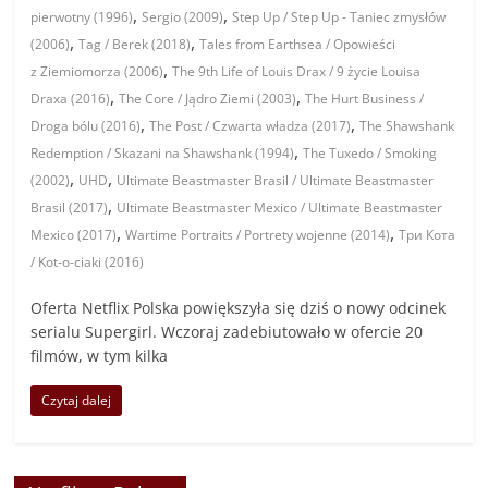
,
,
pierwotny (1996)
Sergio (2009)
Step Up / Step Up - Taniec zmysłów
,
,
(2006)
Tag / Berek (2018)
Tales from Earthsea / Opowieści
,
z Ziemiomorza (2006)
The 9th Life of Louis Drax / 9 życie Louisa
,
,
Draxa (2016)
The Core / Jądro Ziemi (2003)
The Hurt Business /
,
,
Droga bólu (2016)
The Post / Czwarta władza (2017)
The Shawshank
,
Redemption / Skazani na Shawshank (1994)
The Tuxedo / Smoking
,
,
(2002)
UHD
Ultimate Beastmaster Brasil / Ultimate Beastmaster
,
Brasil (2017)
Ultimate Beastmaster Mexico / Ultimate Beastmaster
,
,
Mexico (2017)
Wartime Portraits / Portrety wojenne (2014)
Три Кота
/ Kot-o-ciaki (2016)
Oferta Netflix Polska powiększyła się dziś o nowy odcinek
serialu Supergirl. Wczoraj zadebiutowało w ofercie 20
filmów, w tym kilka
Czytaj dalej