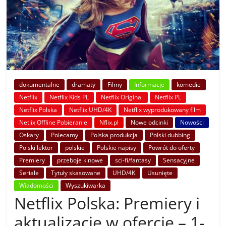
dokumentalne
dramaty
Filmy
Informacje
komedie
Netflix
Netflix Kids PL
Netflix Original
Netflix PL
Netflix Polska
Netflix UHD/4K
Netflix wyprodukowany film
Netlix Offline Pobieranie
Nflix.pl
Nowe odcinki
Nowości
Oskary
Polecamy
Polska produkcja
Polski dubbing
Polski lektor
polskie
Polskie napisy
Powrót do oferty
Premiery
przeboje kinowe
sci-fi/fantasy
Sensacyjne
Seriale
Tytuły skasowane
UHD/4K
Usunięte
Wiadomości
Wyszukiwarka
Netflix Polska: Premiery i
aktualizacje w ofercie – 1-