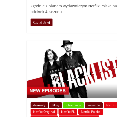
Zgodnie z planem wydawniczym Netflix Polska na 
odcinek 4. sezonu
Czytaj dalej
dramaty
Filmy
Informacje
komedie
Netflix
Netflix Original
Netflix PL
Netflix Polska