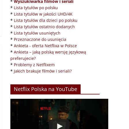
*
Wyszukiwarka filmów i seriali
*
Lista tytułów po polsku
*
Lista tytułów w jakości UHD/4K
*
Lista tytułów dla dzieci po polsku
*
Lista tytułów ostatnio dodanych
*
Lista tytułów usuniętych
*
Przeznaczone do usunięcia
*
Ankieta - oferta Netflixa w Polsce
*
Ankieta – jaką polską wersję językową
preferujecie?
*
Problemy z Netflixem
*
Jakich brakuje filmów i seriali?
Netflix Polska na YouTube