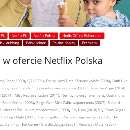
s PL
Netflix PL
Netflix Polska
Netlix Offline Pobieranie
lski dubbing
Polski lektor
Polskie napisy
Premiery
 w ofercie Netflix Polska
,
,
,
ton Road (1999)
CJ7 (2008)
Doing Hard Time / Trudny wybór (2004)
Faith Like
,
Happy Tree Friends / Przyjaciele z wesołego lasu (2006)
Jane the Virgin (2014)
,
,
,
,
,
! (2014)
Miss Representation (2011)
Netflix
nowość
premiera
Quarantine
,
,
h Radio Online (2003)
Reign Over Me / Zabić wspomnienia (2007)
Richard
,
,
Murderer / Poślubiłem morderczynię (1993)
Soy Luna (2016) S1
Straw Dogs /
,
,
,
The Fog / Mgła (2005)
The Forgotten / Życie którego nie było (2004)
The
,
wo Can Play That Game / Gra dla dwojga (2001)
Vacancy / Motel (2007)