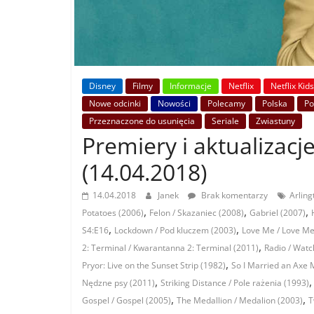
Disney
Filmy
Informacje
Netflix
Netflix Kid
Nowe odcinki
Nowości
Polecamy
Polska
Po
Przeznaczone do usunięcia
Seriale
Zwiastuny
Premiery i aktualizacje
(14.04.2018)
14.04.2018
Janek
Brak komentarzy
Arling
,
,
,
Potatoes (2006)
Felon / Skazaniec (2008)
Gabriel (2007)
,
,
S4:E16
Lockdown / Pod kluczem (2003)
Love Me / Love Me
,
2: Terminal / Kwarantanna 2: Terminal (2011)
Radio / Watc
,
Pryor: Live on the Sunset Strip (1982)
So I Married an Axe 
,
Nędzne psy (2011)
Striking Distance / Pole rażenia (1993)
,
,
Gospel / Gospel (2005)
The Medallion / Medalion (2003)
T