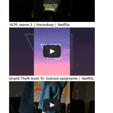
1670: sezon 3 | Horoskop | Netflix
Grand Theft Auto VI: Szersze spojrzenie | Netflix