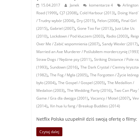
15.04.2017
Janek
komentarze 4
Arlington
,
,
,
Road (1999)
CJ7 (2008)
Cold Harbour (2013)
Doing Hard
,
,
,
/ Trudny wybór (2004)
Dry (2015)
Felon (2008)
Final Girl
,
,
,
(2015)
Gabriel (2007)
Gone Too Far (2013)
Just Like Us
,
,
,
(2010)
Lockdown / Pod kluczem (2003)
Radio (2003)
Reig
,
Over Me / Zabić wspomnienia (2007)
Sandy Wexler (2017)
Married an Axe Murderer / Poślubiłem morderczynię (1993
,
Straw Dogs / Nędzne psy (2011)
Striking Distance / Pole r
,
,
(1993)
Sundown (2016)
The Dark Crystal / Ciemny kryszta
,
,
(1982)
The Fog / Mgła (2005)
The Forgotten / Życie któreg
,
,
było (2004)
The Gospel / Gospel (2005)
The Medallion /
,
,
Medalion (2003)
The Wedding Party (2016)
Two Can Play 
,
,
Game / Gra dla dwojga (2001)
Vacancy / Motel (2007)
Vev
,
(2014)
Xin hua lu fang / Breakup Buddies (2014)
Netflix Polska uzupełnił dziś swoją ofertę o filmy:
Czytaj dalej