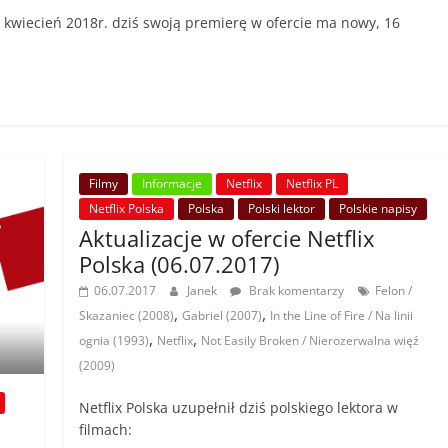
kwiecień 2018r. dziś swoją premierę w ofercie ma nowy, 16
Filmy
Informacje
Netflix
Netflix PL
Netflix Polska
Polska
Polski lektor
Polskie napisy
Aktualizacje w ofercie Netflix
Polska (06.07.2017)
06.07.2017
Janek
Brak komentarzy
Felon /
,
,
Skazaniec (2008)
Gabriel (2007)
In the Line of Fire / Na linii
,
,
ognia (1993)
Netflix
Not Easily Broken / Nierozerwalna więź
(2009)
Netflix Polska uzupełnił dziś polskiego lektora w
filmach: