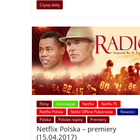
Czytaj dalej
Filmy
Informacje
Netflix
Netflix PL
Netflix Polska
Netlix Offline Pobieranie
Nowości
Polska
Polskie napisy
Premiery
Netflix Polska – premiery
(15.04.2017)