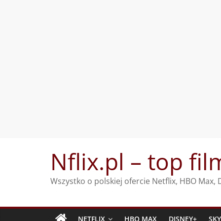
Przejdź
Nflix.pl – top fil
do
treści
Wszystko o polskiej ofercie Netflix, HBO Max
NETFLIX
HBO MAX
DISNEY+
SK