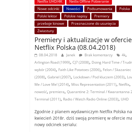
Netflix UHD/4K
Netlix Offline Pobieranie
Nowe odcinki
Nowości
Podsumowania
Polska
Polski lektor
Polskie napisy
Premiery
przeboje kinowe
Przeznaczone do usunięcia
Zwiastuny
Premiery i aktualizacje w ofercie
Netflix Polska (08.04.2018)
,
08.04.2018
Janek
Brak komentarzy
4k
,
,
Arlington Road (1999)
CJ7 (2008)
Doing Hard Time / Trud
,
,
wybór (2004)
Faith Like Potatoes (2006)
Felon / Skazaniec
,
,
,
(2008)
Gabriel (2007)
Lockdown / Pod kluczem (2003)
Lo
,
,
,
Me / Love Me! (2014)
Miss Representation (2011)
Netflix
,
,
nowość
premiera
Quarantine 2: Terminal / Kwarantanna 2
,
,
Terminal (2011)
Radio / Watch Radio Online (2003)
UHD
Zgodnie z planem wydawniczym Netflix Polska na
kwiecień 2018r. dziś swoją premierę w ofercie m
nowy odcinek serialu: