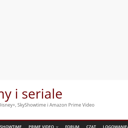
my i seriale
, Disney+, SkyShowtime i Amazon Prime Video
YSHOWTIME
PRIME VIDEO
FORUM
CZAT
LOGOWANIE/