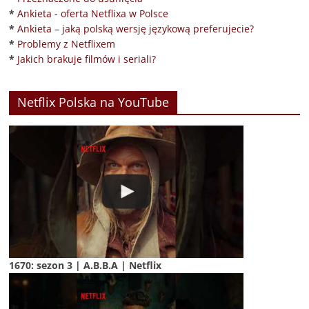
*
Ankieta - oferta Netflixa w Polsce
*
Ankieta – jaką polską wersję językową preferujecie?
*
Problemy z Netflixem
*
Jakich brakuje filmów i seriali?
Netflix Polska na YouTube
1670: sezon 3 | A.B.B.A | Netflix