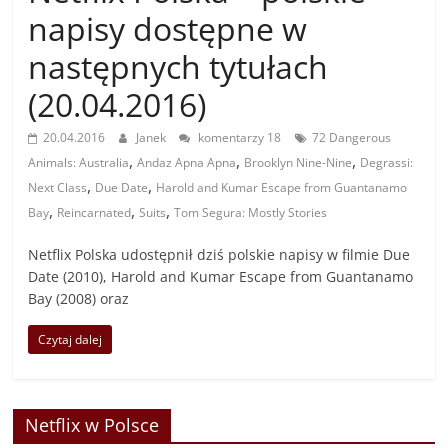
napisy dostępne w
następnych tytułach
(20.04.2016)
20.04.2016
Janek
komentarzy 18
72 Dangerous
,
,
,
Animals: Australia
Andaz Apna Apna
Brooklyn Nine-Nine
Degrassi:
,
,
Next Class
Due Date
Harold and Kumar Escape from Guantanamo
,
,
,
Bay
Reincarnated
Suits
Tom Segura: Mostly Stories
Netflix Polska udostępnił dziś polskie napisy w filmie Due
Date (2010), Harold and Kumar Escape from Guantanamo
Bay (2008) oraz
Czytaj dalej
Netflix w Polsce