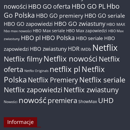
Hbo
nowości
HBO GO oferta
HBO GO PL
Go Polska
HBO GO premiery
HBO GO seriale
HBO GO zwiastuny
HBO GO zapowiedzi
HBO MAX
HBO Max seriale
HBO Max zapowiedzi
hbo max nowości
HBO Max
HBO pl
HBO Polska
HBO seriale
HBO
zwiastuny
Netflix
HDR
HBO zwiastuny
zapowiedzi
IMDb
Netflix nowości
Netflix filmy
Netflix
netflix pl
Netflix
oferta
Netflix Originals
Polska
Netflix seriale
Netflix Premiery
Netflix zapowiedzi
Netflix zwiastuny
nowość
premiera
UHD
ShowMax
Nowości
Informacje