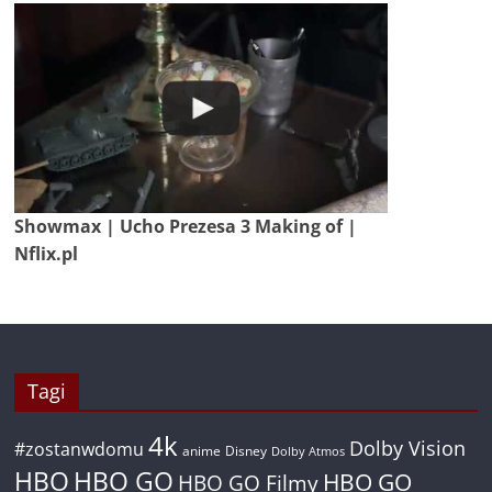
Showmax | Ucho Prezesa 3 Making of |
Nflix.pl
Tagi
4k
Dolby Vision
#zostanwdomu
anime
Disney
Dolby Atmos
HBO
HBO GO
HBO GO
HBO GO Filmy