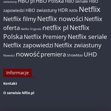
HBO pl
HBO Polska
HBO seriale
HBO
zwiastuny
Netflix
HDR
HBO zwiastuny
zapowiedzi
IMDb
Netflix nowości
Netflix filmy
Netflix
netflix pl
Netflix
oferta
Netflix Originals
Polska
Netflix seriale
Netflix Premiery
Netflix zapowiedzi
Netflix zwiastuny
nowość
premiera
UHD
ShowMax
Nowości
Informacje
Kontakt
O serwisie Nflix.pl