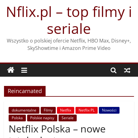
Przejdź
Nflix.pl – top filmy i
do
treści
seriale
Wszystko o polskiej ofercie Netflix, HBO Max, Disney+,
SkyShowtime i Amazon Prime Video
Reincarnated
dokumentalne
Filmy
Netflix
Netflix PL
Nowości
Polska
Polskie napisy
Seriale
Netflix Polska – nowe