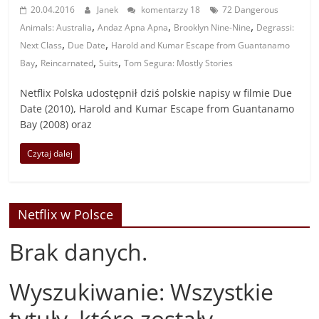
20.04.2016
Janek
komentarzy 18
72 Dangerous
,
,
,
Animals: Australia
Andaz Apna Apna
Brooklyn Nine-Nine
Degrassi:
,
,
Next Class
Due Date
Harold and Kumar Escape from Guantanamo
,
,
,
Bay
Reincarnated
Suits
Tom Segura: Mostly Stories
Netflix Polska udostępnił dziś polskie napisy w filmie Due
Date (2010), Harold and Kumar Escape from Guantanamo
Bay (2008) oraz
Czytaj dalej
Netflix w Polsce
Brak danych.
Wyszukiwanie: Wszystkie
tytuły, które zostały