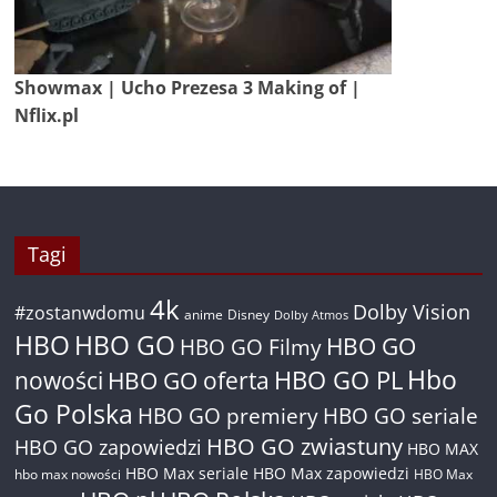
Showmax | Ucho Prezesa 3 Making of |
Nflix.pl
Tagi
4k
Dolby Vision
#zostanwdomu
anime
Disney
Dolby Atmos
HBO
HBO GO
HBO GO
HBO GO Filmy
Hbo
nowości
HBO GO oferta
HBO GO PL
Go Polska
HBO GO premiery
HBO GO seriale
HBO GO zwiastuny
HBO GO zapowiedzi
HBO MAX
HBO Max seriale
HBO Max zapowiedzi
hbo max nowości
HBO Max