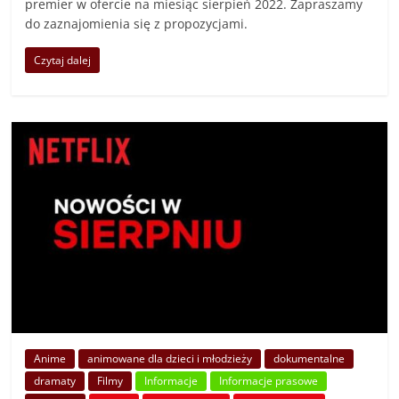
premier w ofercie na miesiąc sierpień 2022. Zapraszamy
do zaznajomienia się z propozycjami.
Czytaj dalej
Anime
animowane dla dzieci i młodzieży
dokumentalne
dramaty
Filmy
Informacje
Informacje prasowe