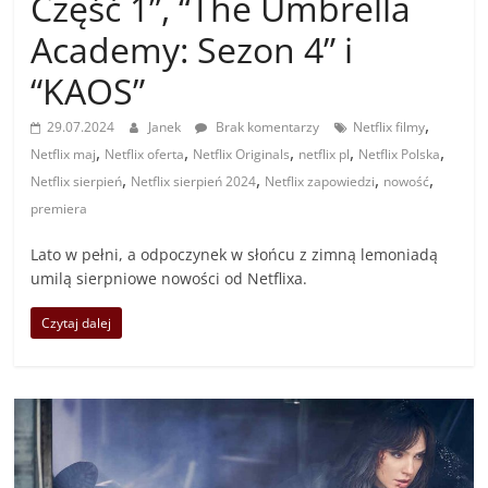
Część 1”, “The Umbrella
Academy: Sezon 4” i
“KAOS”
,
29.07.2024
Janek
Brak komentarzy
Netflix filmy
,
,
,
,
,
Netflix maj
Netflix oferta
Netflix Originals
netflix pl
Netflix Polska
,
,
,
,
Netflix sierpień
Netflix sierpień 2024
Netflix zapowiedzi
nowość
premiera
Lato w pełni, a odpoczynek w słońcu z zimną lemoniadą
umilą sierpniowe nowości od Netflixa.
Czytaj dalej