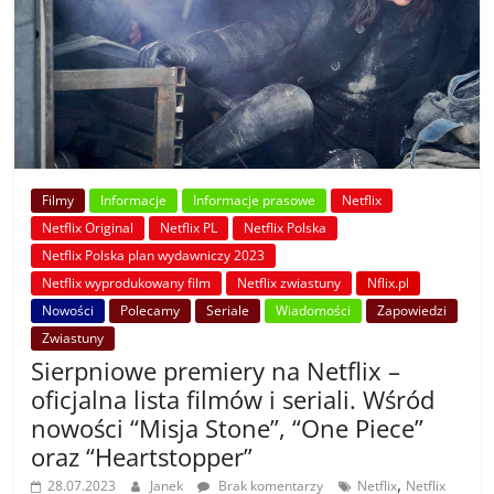
Filmy
Informacje
Informacje prasowe
Netflix
Netflix Original
Netflix PL
Netflix Polska
Netflix Polska plan wydawniczy 2023
Netflix wyprodukowany film
Netflix zwiastuny
Nflix.pl
Nowości
Polecamy
Seriale
Wiadomości
Zapowiedzi
Zwiastuny
Sierpniowe premiery na Netflix –
oficjalna lista filmów i seriali. Wśród
nowości “Misja Stone”, “One Piece”
oraz “Heartstopper”
,
28.07.2023
Janek
Brak komentarzy
Netflix
Netflix