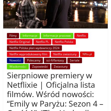
Filmy
Informacje
Informacje prasowe
Netflix
Netflix Original
Netflix PL
Netflix Polska
Netflix Polska plan wydawniczy 2024
Netflix wyprodukowany film
Netflix zwiastuny
Nflix.pl
Nowości
Polecamy
sci-fi/fantasy
Seriale
Wiadomości
Zapowiedzi
Zwiastuny
Sierpniowe premiery w
Netflixie | Oficjalna lista
filmów. Wśród nowości:
“Emily w Paryżu: Sezon 4 –