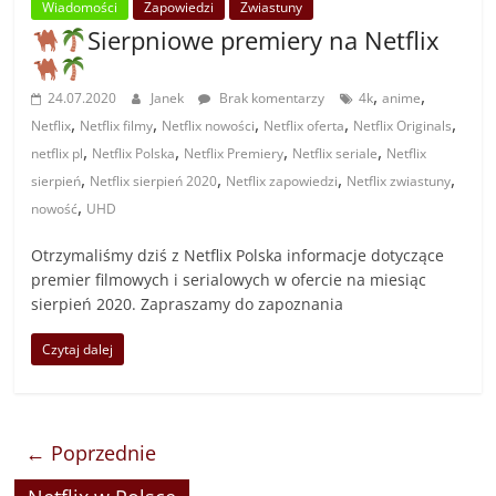
Wiadomości
Zapowiedzi
Zwiastuny
Sierpniowe premiery na Netflix
,
,
24.07.2020
Janek
Brak komentarzy
4k
anime
,
,
,
,
,
Netflix
Netflix filmy
Netflix nowości
Netflix oferta
Netflix Originals
,
,
,
,
netflix pl
Netflix Polska
Netflix Premiery
Netflix seriale
Netflix
,
,
,
,
sierpień
Netflix sierpień 2020
Netflix zapowiedzi
Netflix zwiastuny
,
nowość
UHD
Otrzymaliśmy dziś z Netflix Polska informacje dotyczące
premier filmowych i serialowych w ofercie na miesiąc
sierpień 2020. Zapraszamy do zapoznania
Czytaj dalej
← Poprzednie