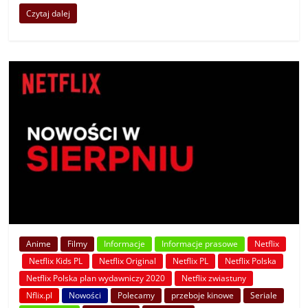
Czytaj dalej
Anime
Filmy
Informacje
Informacje prasowe
Netflix
Netflix Kids PL
Netflix Original
Netflix PL
Netflix Polska
Netflix Polska plan wydawniczy 2020
Netflix zwiastuny
Nflix.pl
Nowości
Polecamy
przeboje kinowe
Seriale