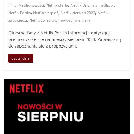
,
,
,
,
,
filmy
Netflix nowości
Netflix oferta
Netflix Originals
netflix pl
,
,
,
Netflix Polska
Netflix sierpień
Netflix sierpień 2023
Netflix
,
,
,
zapowiedzi
Netflix zwiastuny
nowość
premiera
Otrzymaliśmy z Netflix Polska informacje dotyczące
premier w ofercie na miesiąc sierpień 2023. Zapraszamy
do zapoznania się z propozycjami.
Czytaj dalej