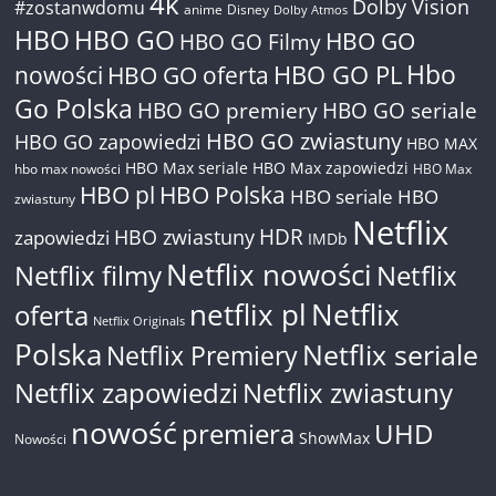
4k
Dolby Vision
#zostanwdomu
anime
Disney
Dolby Atmos
HBO
HBO GO
HBO GO
HBO GO Filmy
Hbo
nowości
HBO GO oferta
HBO GO PL
Go Polska
HBO GO premiery
HBO GO seriale
HBO GO zwiastuny
HBO GO zapowiedzi
HBO MAX
HBO Max seriale
HBO Max zapowiedzi
hbo max nowości
HBO Max
HBO pl
HBO Polska
HBO seriale
HBO
zwiastuny
Netflix
HDR
HBO zwiastuny
zapowiedzi
IMDb
Netflix nowości
Netflix filmy
Netflix
netflix pl
Netflix
oferta
Netflix Originals
Polska
Netflix seriale
Netflix Premiery
Netflix zapowiedzi
Netflix zwiastuny
nowość
premiera
UHD
ShowMax
Nowości