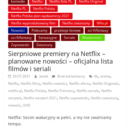
komedie
Netflix
Netflix Kids PL
Netflix Original
Netflix PL
Netflix Polska
Netflix Polska plan wydawniczy 2021
Netflix wyprodukowany film
Netflix zwiastuny
Nflix.pl
Nowości
Polecamy
przeboje kinowe
sci-fi/fantasy
sci-fi/fantasy
Sensacyjne
Seriale
Wiadomości
Zapowiedzi
Zwiastuny
Sierpniowe premiery na Netflix –
planowane nowości – oficjalna lista
filmów i seriali
,
,
29.07.2021
Janek
Brak komentarzy
4k
anime
,
,
,
,
,
Netflix
Netflix filmy
Netflix nowości
Netflix oferta
Netflix Originals
,
,
,
,
netflix pl
Netflix Polska
Netflix Premiery
Netflix seriale
Netflix
,
,
,
,
sierpień
Netflix sierpień 2021
Netflix zapowiedzi
Netflix zwiastuny
,
nowość
UHD
Netflix: Sezon wakacyjny w pełni, a my nie zwalniamy
tempa.