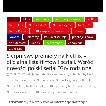
anime
Filmy
Informacje
Informacje prasowe
Netflix
Netflix Gry
Netflix Kids PL
Netflix Original
Netflix PL
Netflix Polska
Netflix wyprodukowany film
Nflix.pl
Nowości
Polecamy
Polska produkcja
przeboje kinowe
sci-fi/fantasy
Seriale
Wiadomości
Zapowiedzi
Zwiastuny
Sierpniowe premiery na Netflix –
oficjalna lista filmów i seriali. Wśród
nowości polski serial “Gry rodzinne”
,
28.07.2022
Janek
Brak komentarzy
Netflix
Netflix
,
,
,
,
,
filmy
Netflix nowości
Netflix oferta
Netflix Originals
netflix pl
,
,
,
,
Netflix Polska
Netflix seriale
Netflix sierpień
Netflix sierpień 2022
,
,
,
Netflix zapowiedzi
Netflix zwiastuny
nowość
premiera
Otrzymaliśmy z Netflix Polska informacje dotyczące