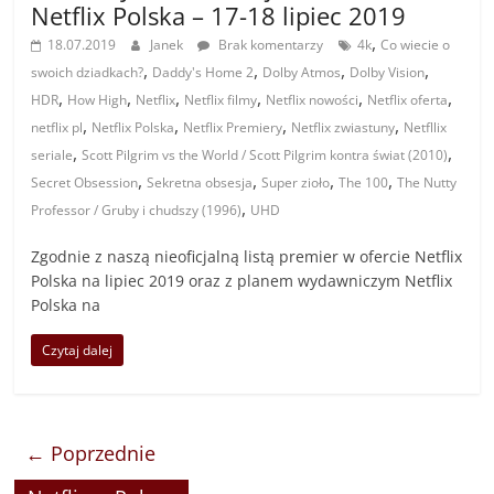
Netflix Polska – 17-18 lipiec 2019
,
18.07.2019
Janek
Brak komentarzy
4k
Co wiecie o
,
,
,
,
swoich dziadkach?
Daddy's Home 2
Dolby Atmos
Dolby Vision
,
,
,
,
,
,
HDR
How High
Netflix
Netflix filmy
Netflix nowości
Netflix oferta
,
,
,
,
netflix pl
Netflix Polska
Netflix Premiery
Netflix zwiastuny
Netfllix
,
,
seriale
Scott Pilgrim vs the World / Scott Pilgrim kontra świat (2010)
,
,
,
,
Secret Obsession
Sekretna obsesja
Super zioło
The 100
The Nutty
,
Professor / Gruby i chudszy (1996)
UHD
Zgodnie z naszą nieoficjalną listą premier w ofercie Netflix
Polska na lipiec 2019 oraz z planem wydawniczym Netflix
Polska na
Czytaj dalej
← Poprzednie