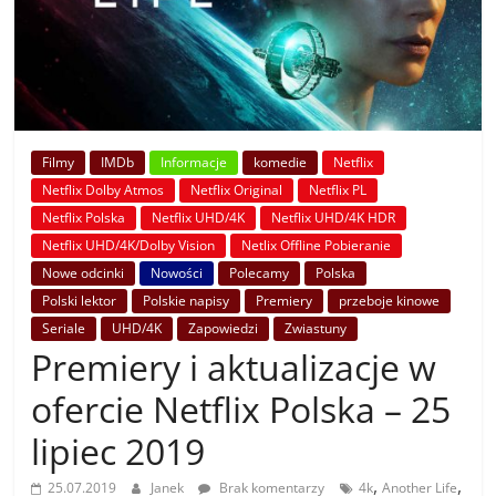
Filmy
IMDb
Informacje
komedie
Netflix
Netflix Dolby Atmos
Netflix Original
Netflix PL
Netflix Polska
Netflix UHD/4K
Netflix UHD/4K HDR
Netflix UHD/4K/Dolby Vision
Netlix Offline Pobieranie
Nowe odcinki
Nowości
Polecamy
Polska
Polski lektor
Polskie napisy
Premiery
przeboje kinowe
Seriale
UHD/4K
Zapowiedzi
Zwiastuny
Premiery i aktualizacje w
ofercie Netflix Polska – 25
lipiec 2019
,
,
25.07.2019
Janek
Brak komentarzy
4k
Another Life