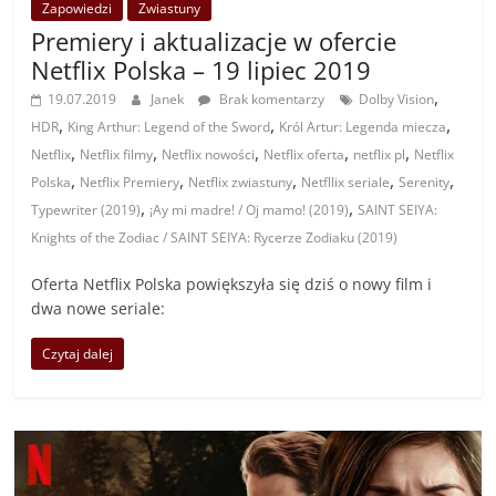
Zapowiedzi
Zwiastuny
Premiery i aktualizacje w ofercie
Netflix Polska – 19 lipiec 2019
,
19.07.2019
Janek
Brak komentarzy
Dolby Vision
,
,
,
HDR
King Arthur: Legend of the Sword
Król Artur: Legenda miecza
,
,
,
,
,
Netflix
Netflix filmy
Netflix nowości
Netflix oferta
netflix pl
Netflix
,
,
,
,
,
Polska
Netflix Premiery
Netflix zwiastuny
Netfllix seriale
Serenity
,
,
Typewriter (2019)
¡Ay mi madre! / Oj mamo! (2019)
​SAINT SEIYA:
Knights of the Zodiac / SAINT SEIYA: Rycerze Zodiaku (2019)
Oferta Netflix Polska powiększyła się dziś o nowy film i
dwa nowe seriale:
Czytaj dalej