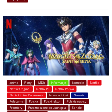
anime
Filmy
IMDb
Informacje
komedie
Netflix
Netflix Original
Netflix PL
Netflix Polska
Netlix Offline Pobieranie
Nowe odcinki
Nowości
Polecamy
Polska
Polski lektor
Polskie napisy
Premiery
Przeznaczone do usunięcia
Seriale