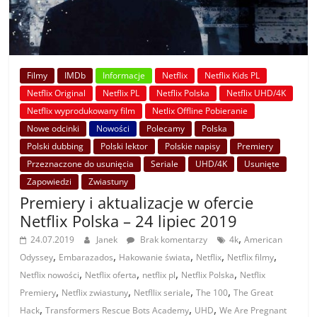
Filmy
IMDb
Informacje
Netflix
Netflix Kids PL
Netflix Original
Netflix PL
Netflix Polska
Netflix UHD/4K
Netflix wyprodukowany film
Netlix Offline Pobieranie
Nowe odcinki
Nowości
Polecamy
Polska
Polski dubbing
Polski lektor
Polskie napisy
Premiery
Przeznaczone do usunięcia
Seriale
UHD/4K
Usunięte
Zapowiedzi
Zwiastuny
Premiery i aktualizacje w ofercie
Netflix Polska – 24 lipiec 2019
,
24.07.2019
Janek
Brak komentarzy
4k
American
,
,
,
,
,
Odyssey
Embarazados
Hakowanie świata
Netflix
Netflix filmy
,
,
,
,
Netflix nowości
Netflix oferta
netflix pl
Netflix Polska
Netflix
,
,
,
,
Premiery
Netflix zwiastuny
Netfllix seriale
The 100
The Great
,
,
,
Hack
Transformers Rescue Bots Academy
UHD
We Are Pregnant