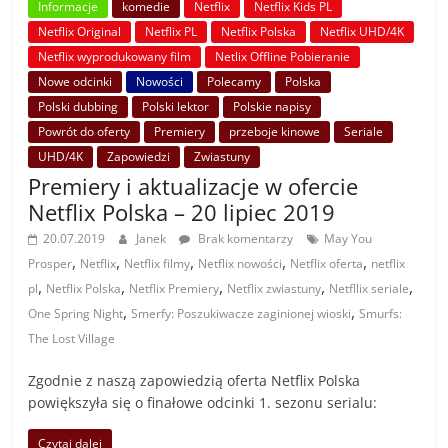
Informacje
komedie
Netflix
Netflix Kids PL
Netflix Original
Netflix PL
Netflix Polska
Netflix UHD/4K
Netflix wyprodukowany film
Netlix Offline Pobieranie
Nowe odcinki
Nowości
Polecamy
Polska
Polski dubbing
Polski lektor
Polskie napisy
Powrót do oferty
Premiery
przeboje kinowe
Seriale
UHD/4K
Zapowiedzi
Zwiastuny
Premiery i aktualizacje w ofercie
Netflix Polska – 20 lipiec 2019
20.07.2019
Janek
Brak komentarzy
May You
,
,
,
,
,
Prosper
Netflix
Netflix filmy
Netflix nowości
Netflix oferta
netflix
,
,
,
,
,
pl
Netflix Polska
Netflix Premiery
Netflix zwiastuny
Netfllix seriale
,
,
One Spring Night
Smerfy: Poszukiwacze zaginionej wioski
Smurfs:
The Lost Village
Zgodnie z naszą zapowiedzią oferta Netflix Polska
powiększyła się o finałowe odcinki 1. sezonu serialu:
Czytaj dalej