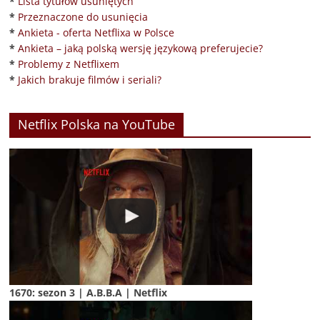
*
Lista tytułów usuniętych
*
Przeznaczone do usunięcia
*
Ankieta - oferta Netflixa w Polsce
*
Ankieta – jaką polską wersję językową preferujecie?
*
Problemy z Netflixem
*
Jakich brakuje filmów i seriali?
Netflix Polska na YouTube
1670: sezon 3 | A.B.B.A | Netflix