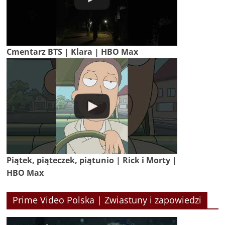
Cmentarz BTS | Klara | HBO Max
Piątek, piąteczek, piątunio | Rick i Morty |
HBO Max
Prime Video Polska | Zwiastuny i zapowiedzi