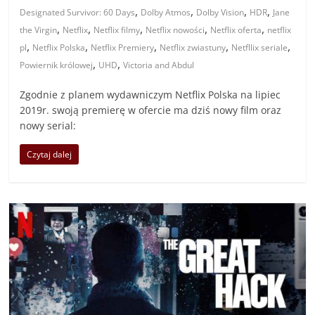
,
,
,
,
Designated Survivor: 60 Days
Dolby Atmos
Dolby Vision
HDR
Jane
,
,
,
,
,
the Virgin
Netflix
Netflix filmy
Netflix nowości
Netflix oferta
netflix
,
,
,
,
,
pl
Netflix Polska
Netflix Premiery
Netflix zwiastuny
Netfllix seriale
,
,
Powiernik królowej
UHD
Victoria and Abdul
Zgodnie z planem wydawniczym Netflix Polska na lipiec
2019r. swoją premierę w ofercie ma dziś nowy film oraz
nowy serial:
Czytaj dalej