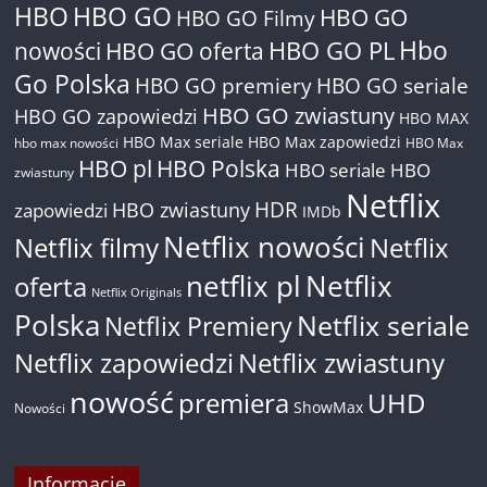
HBO
HBO GO
HBO GO
HBO GO Filmy
Hbo
nowości
HBO GO oferta
HBO GO PL
Go Polska
HBO GO premiery
HBO GO seriale
HBO GO zwiastuny
HBO GO zapowiedzi
HBO MAX
HBO Max seriale
HBO Max zapowiedzi
hbo max nowości
HBO Max
HBO pl
HBO Polska
HBO seriale
HBO
zwiastuny
Netflix
HDR
HBO zwiastuny
zapowiedzi
IMDb
Netflix nowości
Netflix filmy
Netflix
netflix pl
Netflix
oferta
Netflix Originals
Polska
Netflix seriale
Netflix Premiery
Netflix zapowiedzi
Netflix zwiastuny
nowość
premiera
UHD
ShowMax
Nowości
Informacje