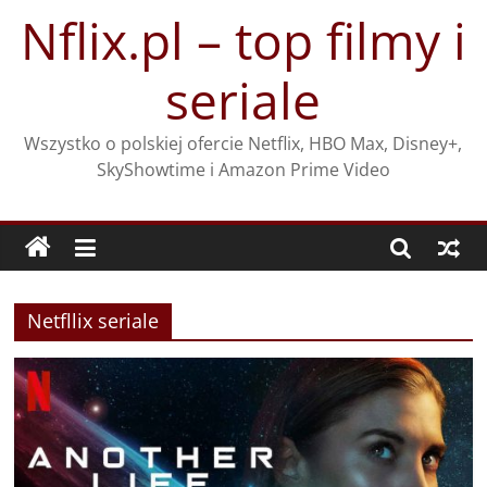
Przejdź
Nflix.pl – top filmy i
do
treści
seriale
Wszystko o polskiej ofercie Netflix, HBO Max, Disney+,
SkyShowtime i Amazon Prime Video
Netfllix seriale