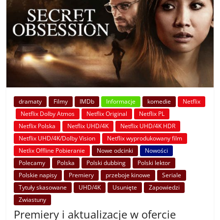
dramaty
Filmy
IMDb
Informacje
komedie
Netflix
Netflix Dolby Atmos
Netflix Original
Netflix PL
Netflix Polska
Netflix UHD/4K
Netflix UHD/4K HDR
Netflix UHD/4K/Dolby Vision
Netflix wyprodukowany film
Netlix Offline Pobieranie
Nowe odcinki
Nowości
Polecamy
Polska
Polski dubbing
Polski lektor
Polskie napisy
Premiery
przeboje kinowe
Seriale
Tytuły skasowane
UHD/4K
Usunięte
Zapowiedzi
Zwiastuny
Premiery i aktualizacje w ofercie