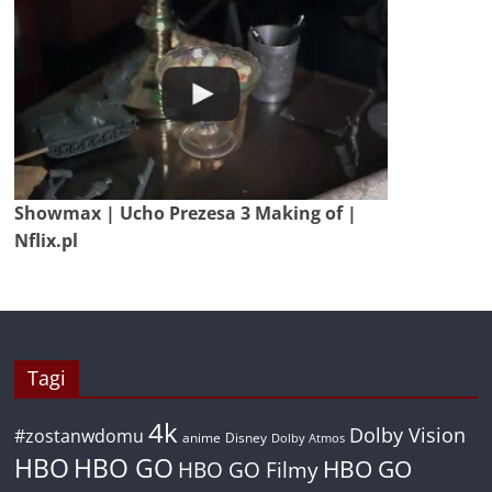
Showmax | Ucho Prezesa 3 Making of |
Nflix.pl
Tagi
4k
Dolby Vision
#zostanwdomu
anime
Disney
Dolby Atmos
HBO
HBO GO
HBO GO
HBO GO Filmy