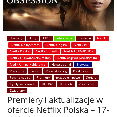
dramaty
Filmy
IMDb
Informacje
komedie
Netflix
Netflix Dolby Atmos
Netflix Original
Netflix PL
Netflix Polska
Netflix UHD/4K
Netflix UHD/4K HDR
Netflix UHD/4K/Dolby Vision
Netflix wyprodukowany film
Netlix Offline Pobieranie
Nowe odcinki
Nowości
Polecamy
Polska
Polski dubbing
Polski lektor
Polskie napisy
Premiery
przeboje kinowe
Seriale
Tytuły skasowane
UHD/4K
Usunięte
Zapowiedzi
Zwiastuny
Premiery i aktualizacje w
ofercie Netflix Polska – 17-