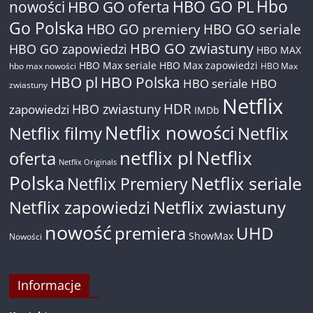
Hbo
nowości
HBO GO oferta
HBO GO PL
Go Polska
HBO GO premiery
HBO GO seriale
HBO GO zwiastuny
HBO GO zapowiedzi
HBO MAX
HBO Max seriale
HBO Max zapowiedzi
hbo max nowości
HBO Max
HBO pl
HBO Polska
HBO seriale
HBO
zwiastuny
Netflix
HDR
HBO zwiastuny
zapowiedzi
IMDb
Netflix nowości
Netflix filmy
Netflix
netflix pl
Netflix
oferta
Netflix Originals
Polska
Netflix seriale
Netflix Premiery
Netflix zapowiedzi
Netflix zwiastuny
nowość
premiera
UHD
ShowMax
Nowości
Informacje