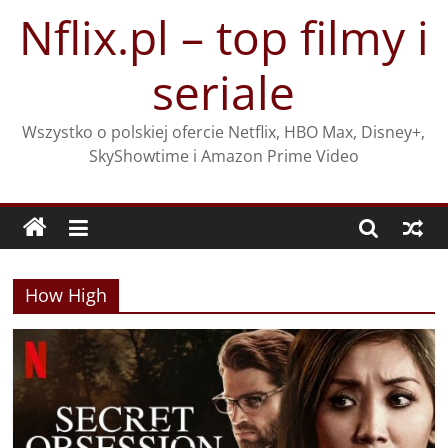
Przejdź
Nflix.pl – top filmy i
do
treści
seriale
Wszystko o polskiej ofercie Netflix, HBO Max, Disney+,
SkyShowtime i Amazon Prime Video
How High