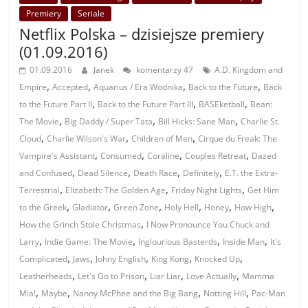
Premiery
Seriale
Netflix Polska – dzisiejsze premiery
(01.09.2016)
01.09.2016
Janek
komentarzy 47
A.D. Kingdom and
,
,
,
,
Empire
Accepted
Aquarius / Era Wodnika
Back to the Future
Back
,
,
,
to the Future Part II
Back to the Future Part III
BASEketball
Bean:
,
,
,
The Movie
Big Daddy / Super Tata
Bill Hicks: Sane Man
Charlie St.
,
,
,
Cloud
Charlie Wilson's War
Children of Men
Cirque du Freak: The
,
,
,
,
Vampire's Assistant
Consumed
Coraline
Couples Retreat
Dazed
,
,
,
,
and Confused
Dead Silence
Death Race
Definitely
E.T. the Extra-
,
,
,
Terrestrial
Elizabeth: The Golden Age
Friday Night Lights
Get Him
,
,
,
,
,
,
to the Greek
Gladiator
Green Zone
Holy Hell
Honey
How High
,
How the Grinch Stole Christmas
I Now Pronounce You Chuck and
,
,
,
,
Larry
Indie Game: The Movie
Inglourious Basterds
Inside Man
It's
,
,
,
,
,
Complicated
Jaws
Johny English
King Kong
Knocked Up
,
,
,
,
Leatherheads
Let's Go to Prison
Liar Liar
Love Actually
Mamma
,
,
,
,
Mia!
Maybe
Nanny McPhee and the Big Bang
Notting Hill
Pac-Man