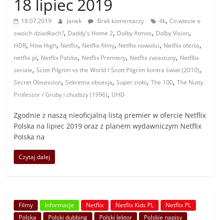
18 lipiec 2019
,
18.07.2019
Janek
Brak komentarzy
4k
Co wiecie o
,
,
,
,
swoich dziadkach?
Daddy's Home 2
Dolby Atmos
Dolby Vision
,
,
,
,
,
,
HDR
How High
Netflix
Netflix filmy
Netflix nowości
Netflix oferta
,
,
,
,
netflix pl
Netflix Polska
Netflix Premiery
Netflix zwiastuny
Netfllix
,
,
seriale
Scott Pilgrim vs the World / Scott Pilgrim kontra świat (2010)
,
,
,
,
Secret Obsession
Sekretna obsesja
Super zioło
The 100
The Nutty
,
Professor / Gruby i chudszy (1996)
UHD
Zgodnie z naszą nieoficjalną listą premier w ofercie Netflix
Polska na lipiec 2019 oraz z planem wydawniczym Netflix
Polska na
Czytaj dalej
Filmy
Informacje
Netflix
Netflix Kids PL
Netflix PL
Polska
Polski dubbing
Polski lektor
Polskie napisy