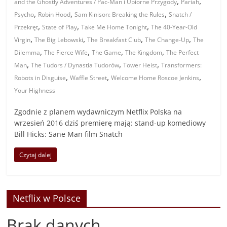
,
,
and the Ghostly Adventures / Pac-Man i Upiorne Przygody
Pariah
,
,
,
Psycho
Robin Hood
Sam Kinison: Breaking the Rules
Snatch /
,
,
,
Przekręt
State of Play
Take Me Home Tonight
The 40-Year-Old
,
,
,
,
Virgin
The Big Lebowski
The Breakfast Club
The Change-Up
The
,
,
,
,
Dilemma
The Fierce Wife
The Game
The Kingdom
The Perfect
,
,
,
Man
The Tudors / Dynastia Tudorów
Tower Heist
Transformers:
,
,
,
Robots in Disguise
Waffle Street
Welcome Home Roscoe Jenkins
Your Highness
Zgodnie z planem wydawniczym Netflix Polska na
wrzesień 2016 dziś premierę mają: stand-up komediowy
Bill Hicks: Sane Man film Snatch
Czytaj dalej
Netflix w Polsce
Brak danych.