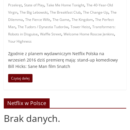
,
,
,
Przekręt
State of Play
Take Me Home Tonight
The 40-Year-Old
,
,
,
,
Virgin
The Big Lebowski
The Breakfast Club
The Change-Up
The
,
,
,
,
Dilemma
The Fierce Wife
The Game
The Kingdom
The Perfect
,
,
,
Man
The Tudors / Dynastia Tudorów
Tower Heist
Transformers:
,
,
,
Robots in Disguise
Waffle Street
Welcome Home Roscoe Jenkins
Your Highness
Zgodnie z planem wydawniczym Netflix Polska na
wrzesień 2016 dziś premierę mają: stand-up komediowy
Bill Hicks: Sane Man film Snatch
Czytaj dalej
Netflix w Polsce
Brak danych.