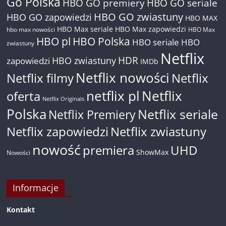
Go Polska
HBO GO premiery
HBO GO seriale
HBO GO zwiastuny
HBO GO zapowiedzi
HBO MAX
HBO Max seriale
HBO Max zapowiedzi
hbo max nowości
HBO Max
HBO pl
HBO Polska
HBO seriale
HBO
zwiastuny
Netflix
HDR
HBO zwiastuny
zapowiedzi
IMDb
Netflix nowości
Netflix filmy
Netflix
netflix pl
Netflix
oferta
Netflix Originals
Polska
Netflix seriale
Netflix Premiery
Netflix zapowiedzi
Netflix zwiastuny
nowość
premiera
UHD
ShowMax
Nowości
Informacje
Kontakt