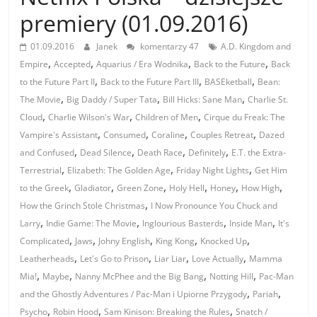
premiery (01.09.2016)
01.09.2016
Janek
komentarzy 47
A.D. Kingdom and
,
,
,
,
Empire
Accepted
Aquarius / Era Wodnika
Back to the Future
Back
,
,
,
to the Future Part II
Back to the Future Part III
BASEketball
Bean:
,
,
,
The Movie
Big Daddy / Super Tata
Bill Hicks: Sane Man
Charlie St.
,
,
,
Cloud
Charlie Wilson's War
Children of Men
Cirque du Freak: The
,
,
,
,
Vampire's Assistant
Consumed
Coraline
Couples Retreat
Dazed
,
,
,
,
and Confused
Dead Silence
Death Race
Definitely
E.T. the Extra-
,
,
,
Terrestrial
Elizabeth: The Golden Age
Friday Night Lights
Get Him
,
,
,
,
,
,
to the Greek
Gladiator
Green Zone
Holy Hell
Honey
How High
,
How the Grinch Stole Christmas
I Now Pronounce You Chuck and
,
,
,
,
Larry
Indie Game: The Movie
Inglourious Basterds
Inside Man
It's
,
,
,
,
,
Complicated
Jaws
Johny English
King Kong
Knocked Up
,
,
,
,
Leatherheads
Let's Go to Prison
Liar Liar
Love Actually
Mamma
,
,
,
,
Mia!
Maybe
Nanny McPhee and the Big Bang
Notting Hill
Pac-Man
,
,
and the Ghostly Adventures / Pac-Man i Upiorne Przygody
Pariah
,
,
,
Psycho
Robin Hood
Sam Kinison: Breaking the Rules
Snatch /