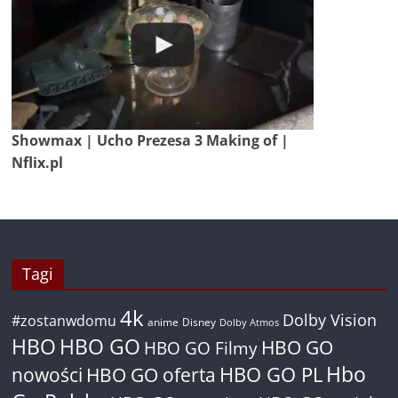
Showmax | Ucho Prezesa 3 Making of |
Nflix.pl
Tagi
4k
Dolby Vision
#zostanwdomu
anime
Disney
Dolby Atmos
HBO
HBO GO
HBO GO
HBO GO Filmy
Hbo
nowości
HBO GO oferta
HBO GO PL