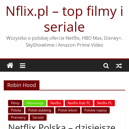
Przejdź
Nflix.pl – top filmy i
do
treści
seriale
Wszystko o polskiej ofercie Netflix, HBO Max, Disney+,
SkyShowtime i Amazon Prime Video
Robin Hood
Filmy
Informacje
Netflix
Netflix Kids PL
Netflix PL
Polska
Polski dubbing
Polski lektor
Polskie napisy
Premiery
Seriale
Netflix Polska – dzisiejsze