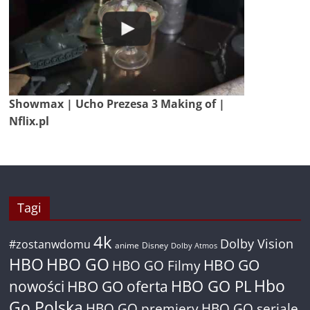
Showmax | Ucho Prezesa 3 Making of |
Nflix.pl
Tagi
4k
Dolby Vision
#zostanwdomu
anime
Disney
Dolby Atmos
HBO
HBO GO
HBO GO
HBO GO Filmy
Hbo
nowości
HBO GO oferta
HBO GO PL
Go Polska
HBO GO premiery
HBO GO seriale