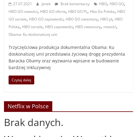
,
,
27.07.2021
Janek
Brak komentarzy
HBO
HBO GO
,
,
,
,
HBO GO nowości
HBO GO oferta
HBO GO PL
Hbo Go Polska
HBO
,
,
,
,
GO seriale
HBO GO zapowiedzi
HBO GO zwiastuny
HBO pl
HBO
,
,
,
,
,
Polska
HBO seriale
HBO zapowiedzi
HBO zwiastuny
nowość
Obama: Ku doskonalszej unii
Trzyczęściowa produkcja dokumentalna Obama: Ku
doskonalszej unii przedstawia życiową drogę prezydenta
Baracka Obamy oraz wyzwania wpisane w budowanie
bardziej inkluzywnej
Czytaj dalej
Netflix w Polsce
Brak danych.