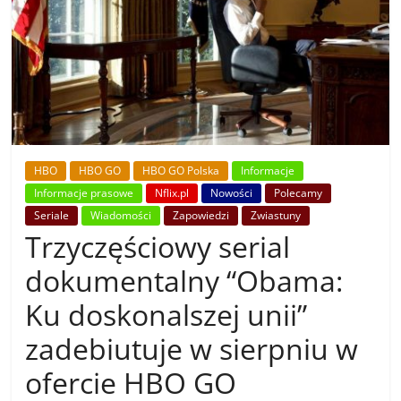
HBO
HBO GO
HBO GO Polska
Informacje
Informacje prasowe
Nflix.pl
Nowości
Polecamy
Seriale
Wiadomości
Zapowiedzi
Zwiastuny
Trzyczęściowy serial
dokumentalny “Obama:
Ku doskonalszej unii”
zadebiutuje w sierpniu w
ofercie HBO GO