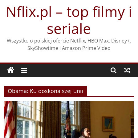
Przejdź
Nflix.pl – top filmy i
do
treści
seriale
Wszystko o polskiej ofercie Netflix, HBO Max, Disney+,
SkyShowtime i Amazon Prime Video
Obama: Ku doskonalszej unii