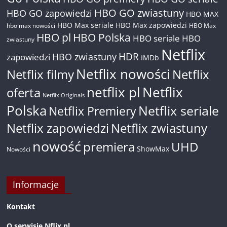
HBO GO zwiastuny
HBO GO zapowiedzi
HBO MAX
HBO Max seriale
HBO Max zapowiedzi
hbo max nowości
HBO Max
HBO pl
HBO Polska
HBO seriale
HBO
zwiastuny
Netflix
HDR
HBO zwiastuny
zapowiedzi
IMDb
Netflix nowości
Netflix filmy
Netflix
netflix pl
Netflix
oferta
Netflix Originals
Polska
Netflix seriale
Netflix Premiery
Netflix zapowiedzi
Netflix zwiastuny
nowość
premiera
UHD
ShowMax
Nowości
Informacje
Kontakt
O serwisie Nflix.pl