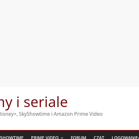
my i seriale
, Disney+, SkyShowtime i Amazon Prime Video
YSHOWTIME
PRIME VIDEO
FORUM
CZAT
LOGOWANIE/