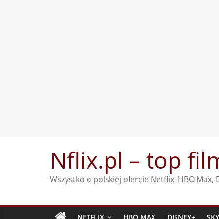
Przejdź
Nflix.pl – top fil
do
treści
Wszystko o polskiej ofercie Netflix, HBO Max
NETFLIX
HBO MAX
DISNEY+
SK