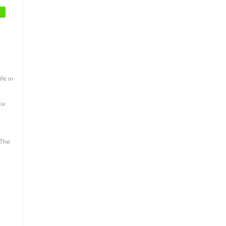
e
fe in
ix
The