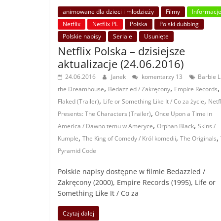
animowane dla dzieci i młodzieży
Filmy
Informacj
Netflix
Netflix PL
Polska
Polski dubbing
Polskie napisy
Seriale
Usunięte
Netflix Polska – dzisiejsze
aktualizacje (24.06.2016)
24.06.2016
Janek
komentarzy 13
Barbie Li
,
,
,
the Dreamhouse
Bedazzled / Zakręcony
Empire Records
,
,
Flaked (Trailer)
Life or Something Like It / Co za życie
Netfl
,
Presents: The Characters (Trailer)
Once Upon a Time in
,
,
America / Dawno temu w Ameryce
Orphan Black
Skins /
,
,
,
Kumple
The King of Comedy / Król komedii
The Originals
Pyramid Code
Polskie napisy dostępne w filmie Bedazzled /
Zakręcony (2000), Empire Records (1995), Life or
Something Like It / Co za
Czytaj dalej