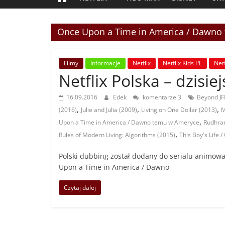
Once Upon a Time in America / Dawno
Filmy
Informacje
Netflix
Netflix Kids PL
Netf
Netflix Polska – dzisie
16.09.2016
Edek
komentarze 3
Beyond JF
,
,
,
(2016)
Julie and Julia (2009)
Living on One Dollar (2013)
M
,
Upon a Time in America / Dawno temu w Ameryce
Rudhra
,
Rules of Modern Living: Algorithms (2015)
This Boy's Life /
Polski dubbing został dodany do serialu animowan
Upon a Time in America / Dawno
Czytaj dalej