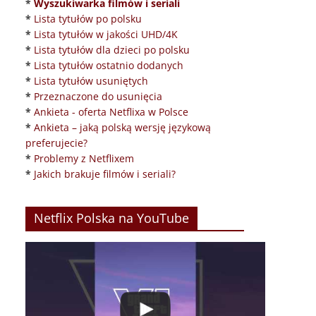
*
Wyszukiwarka filmów i seriali
*
Lista tytułów po polsku
*
Lista tytułów w jakości UHD/4K
*
Lista tytułów dla dzieci po polsku
*
Lista tytułów ostatnio dodanych
*
Lista tytułów usuniętych
*
Przeznaczone do usunięcia
*
Ankieta - oferta Netflixa w Polsce
*
Ankieta – jaką polską wersję językową
preferujecie?
*
Problemy z Netflixem
*
Jakich brakuje filmów i seriali?
Netflix Polska na YouTube