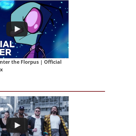
nter the Florpus | Official
ix