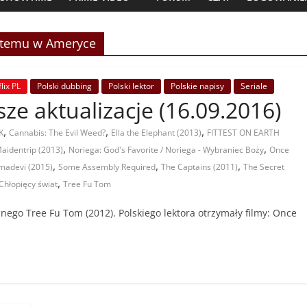
 temu w Ameryce
lix PL
Polski dubbing
Polski lektor
Polskie napisy
Seriale
jsze aktualizacje (16.09.2016)
,
,
,
K
Cannabis: The Evil Weed?
Ella the Elephant (2013)
FITTEST ON EARTH
,
,
aidentrip (2013)
Noriega: God's Favorite / Noriega - Wybraniec Boży
Once
,
,
,
madevi (2015)
Some Assembly Required
The Captains (2011)
The Secret
,
 Chłopięcy świat
Tree Fu Tom
ego Tree Fu Tom (2012). Polskiego lektora otrzymały filmy: Once