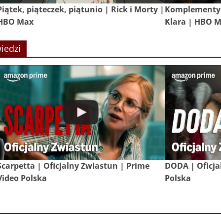
Piątek, piąteczek, piątunio | Rick i Morty |
Komplementy 
HBO Max
Klara | HBO 
iedzi
Scarpetta | Oficjalny Zwiastun | Prime
DODA | Oficja
Video Polska
Polska