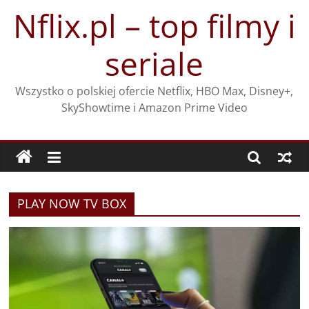
Przejdź
Nflix.pl – top filmy i
do
treści
seriale
Wszystko o polskiej ofercie Netflix, HBO Max, Disney+,
SkyShowtime i Amazon Prime Video
PLAY NOW TV BOX