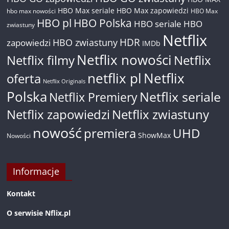
HBO Max seriale
HBO Max zapowiedzi
hbo max nowości
HBO Max
HBO pl
HBO Polska
HBO seriale
HBO
zwiastuny
Netflix
HDR
HBO zwiastuny
zapowiedzi
IMDb
Netflix nowości
Netflix filmy
Netflix
netflix pl
Netflix
oferta
Netflix Originals
Polska
Netflix seriale
Netflix Premiery
Netflix zapowiedzi
Netflix zwiastuny
nowość
premiera
UHD
ShowMax
Nowości
Informacje
Kontakt
O serwisie Nflix.pl