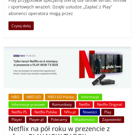
Play przygotował specjalną ofertę dla fanów seriali, filmów
i sportowych wrażeń. Dzięki usłudze „Zapłać z Play”
abonenci operatora mogą przez
Czytaj dalej
HBO
HBO GO
HBO GO Polska
Informacje
Informacje prasowe
Komunikaty
Netflix
Netflix Original
Netflix PL
Netflix Polska
Nflix.pl
Nowości
Play
Player
Player.pl
Polecamy
Wiadomości
Zapowiedzi
Netflix na pół roku w prezencie z