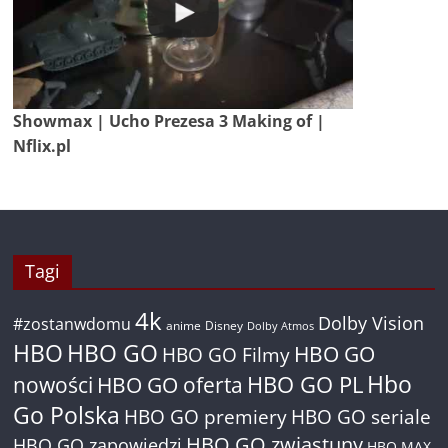
Showmax | Ucho Prezesa 3 Making of |
Nflix.pl
Tagi
4k
Dolby Vision
#zostanwdomu
anime
Disney
Dolby Atmos
HBO
HBO GO
HBO GO
HBO GO Filmy
Hbo
nowości
HBO GO oferta
HBO GO PL
Go Polska
HBO GO premiery
HBO GO seriale
HBO GO zwiastuny
HBO GO zapowiedzi
HBO MAX