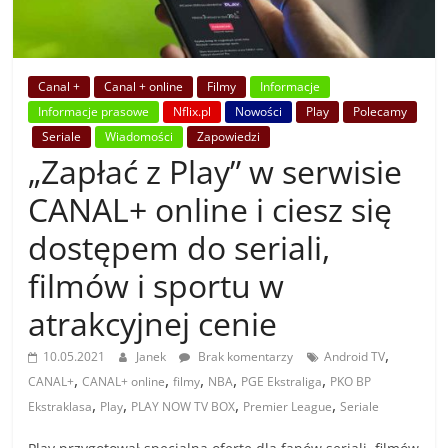
Canal +
Canal + online
Filmy
Informacje
Informacje prasowe
Nflix.pl
Nowości
Play
Polecamy
Seriale
Wiadomości
Zapowiedzi
„Zapłać z Play” w serwisie
CANAL+ online i ciesz się
dostępem do seriali,
filmów i sportu w
atrakcyjnej cenie
,
10.05.2021
Janek
Brak komentarzy
Android TV
,
,
,
,
,
CANAL+
CANAL+ online
filmy
NBA
PGE Ekstraliga
PKO BP
,
,
,
,
Ekstraklasa
Play
PLAY NOW TV BOX
Premier League
Seriale