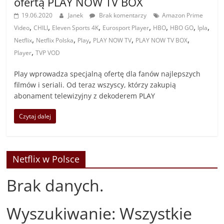
ofertą PLAY NOW TV BOX
19.06.2020
Janek
Brak komentarzy
Amazon Prime
,
,
,
,
,
,
,
Video
CHILI
Eleven Sports 4K
Eurosport Player
HBO
HBO GO
Ipla
,
,
,
,
,
Netflix
Netflix Polska
Play
PLAY NOW TV
PLAY NOW TV BOX
,
Player
TVP VOD
Play wprowadza specjalną ofertę dla fanów najlepszych
filmów i seriali. Od teraz wszyscy, którzy zakupią
abonament telewizyjny z dekoderem PLAY
Czytaj dalej
Netflix w Polsce
Brak danych.
Wyszukiwanie: Wszystkie