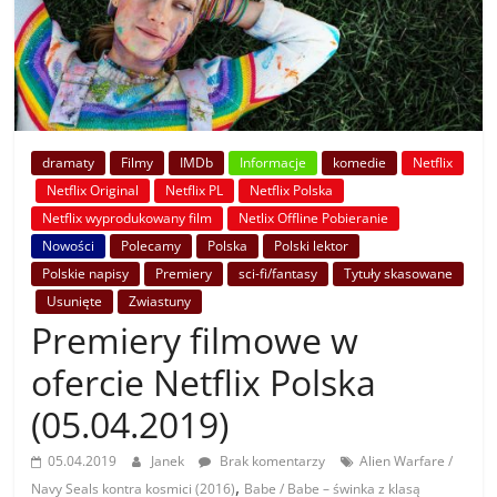
dramaty
Filmy
IMDb
Informacje
komedie
Netflix
Netflix Original
Netflix PL
Netflix Polska
Netflix wyprodukowany film
Netlix Offline Pobieranie
Nowości
Polecamy
Polska
Polski lektor
Polskie napisy
Premiery
sci-fi/fantasy
Tytuły skasowane
Usunięte
Zwiastuny
Premiery filmowe w
ofercie Netflix Polska
(05.04.2019)
05.04.2019
Janek
Brak komentarzy
Alien Warfare /
,
Navy Seals kontra kosmici (2016)
Babe / Babe – świnka z klasą