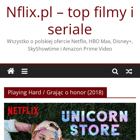
Przejdź
Nflix.pl – top filmy i
do
treści
seriale
Wszystko o polskiej ofercie Netflix, HBO Max, Disney+,
SkyShowtime i Amazon Prime Video
Playing Hard / Grając o honor (2018)