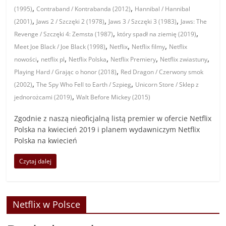
,
,
(1995)
Contraband / Kontrabanda (2012)
Hannibal / Hannibal
,
,
,
(2001)
Jaws 2 / Szczęki 2 (1978)
Jaws 3 / Szczęki 3 (1983)
Jaws: The
,
,
Revenge / Szczęki 4: Zemsta (1987)
który spadł na ziemię (2019)
,
,
,
Meet Joe Black / Joe Black (1998)
Netflix
Netflix filmy
Netflix
,
,
,
,
,
nowości
netflix pl
Netflix Polska
Netflix Premiery
Netflix zwiastuny
,
Playing Hard / Grając o honor (2018)
Red Dragon / Czerwony smok
,
,
(2002)
The Spy Who Fell to Earth / Szpieg
Unicorn Store / Sklep z
,
jednorożcami (2019)
Walt Before Mickey (2015)
Zgodnie z naszą nieoficjalną listą premier w ofercie Netflix
Polska na kwiecień 2019 i planem wydawniczym Netflix
Polska na kwiecień
Czytaj dalej
Netflix w Polsce