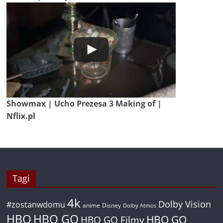
Showmax | Ucho Prezesa 3 Making of |
Nflix.pl
Tagi
4k
Dolby Vision
#zostanwdomu
anime
Disney
Dolby Atmos
HBO
HBO GO
HBO GO
HBO GO Filmy