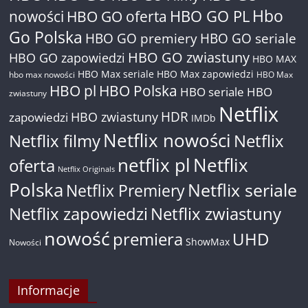
Hbo
nowości
HBO GO oferta
HBO GO PL
Go Polska
HBO GO premiery
HBO GO seriale
HBO GO zwiastuny
HBO GO zapowiedzi
HBO MAX
HBO Max seriale
HBO Max zapowiedzi
hbo max nowości
HBO Max
HBO pl
HBO Polska
HBO seriale
HBO
zwiastuny
Netflix
HDR
HBO zwiastuny
zapowiedzi
IMDb
Netflix nowości
Netflix filmy
Netflix
netflix pl
Netflix
oferta
Netflix Originals
Polska
Netflix seriale
Netflix Premiery
Netflix zapowiedzi
Netflix zwiastuny
nowość
premiera
UHD
ShowMax
Nowości
Informacje