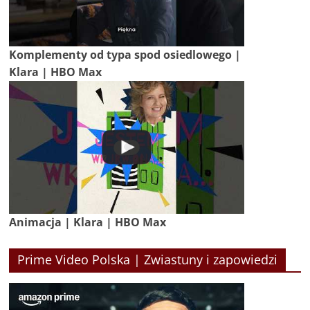
Komplementy od typa spod osiedlowego |
Klara | HBO Max
Animacja | Klara | HBO Max
Prime Video Polska | Zwiastuny i zapowiedzi