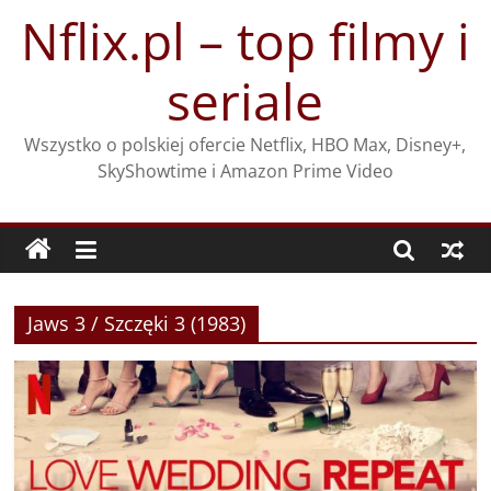
Przejdź
Nflix.pl – top filmy i
do
treści
seriale
Wszystko o polskiej ofercie Netflix, HBO Max, Disney+,
SkyShowtime i Amazon Prime Video
Jaws 3 / Szczęki 3 (1983)