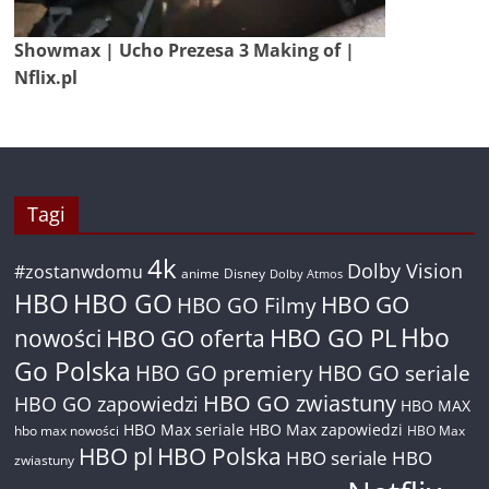
Showmax | Ucho Prezesa 3 Making of |
Nflix.pl
Tagi
4k
Dolby Vision
#zostanwdomu
anime
Disney
Dolby Atmos
HBO
HBO GO
HBO GO
HBO GO Filmy
Hbo
nowości
HBO GO oferta
HBO GO PL
Go Polska
HBO GO premiery
HBO GO seriale
HBO GO zwiastuny
HBO GO zapowiedzi
HBO MAX
HBO Max seriale
HBO Max zapowiedzi
hbo max nowości
HBO Max
HBO pl
HBO Polska
HBO seriale
HBO
zwiastuny