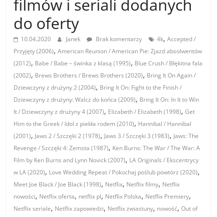
filmów i seriali dodanych
do oferty
,
10.04.2020
Janek
Brak komentarzy
4k
Accepted /
,
Przyjęty (2006)
American Reunion / American Pie: Zjazd absolwentów
,
,
(2012)
Babe / Babe – świnka z klasą (1995)
Blue Crush / Błękitna fala
,
,
(2002)
Brews Brothers / Brews Brothers (2020)
Bring It On Again /
,
Dziewczyny z drużyny 2 (2004)
Bring It On: Fight to the Finish /
,
Dziewczyny z drużyny: Walcz do końca (2009)
Bring It On: In It to Win
,
,
It / Dziewczyny z drużyny 4 (2007)
Elizabeth / Elizabeth (1998)
Get
,
Him to the Greek / Idol z piekła rodem (2010)
Hannibal / Hannibal
,
,
,
(2001)
Jaws 2 / Szczęki 2 (1978)
Jaws 3 / Szczęki 3 (1983)
Jaws: The
,
Revenge / Szczęki 4: Zemsta (1987)
Ken Burns: The War / The War: A
,
Film by Ken Burns and Lynn Novick (2007)
LA Originals / Ekscentrycy
,
,
w LA (2020)
Love Wedding Repeat / Pokochaj poślub powtórz (2020)
,
,
,
Meet Joe Black / Joe Black (1998)
Netflix
Netflix filmy
Netflix
,
,
,
,
,
nowości
Netflix oferta
netflix pl
Netflix Polska
Netflix Premiery
,
,
,
,
Netflix seriale
Netflix zapowiedzi
Netflix zwiastuny
nowość
Out of