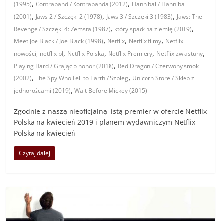
,
,
(1995)
Contraband / Kontrabanda (2012)
Hannibal / Hannibal
,
,
,
(2001)
Jaws 2 / Szczęki 2 (1978)
Jaws 3 / Szczęki 3 (1983)
Jaws: The
,
,
Revenge / Szczęki 4: Zemsta (1987)
który spadł na ziemię (2019)
,
,
,
Meet Joe Black / Joe Black (1998)
Netflix
Netflix filmy
Netflix
,
,
,
,
,
nowości
netflix pl
Netflix Polska
Netflix Premiery
Netflix zwiastuny
,
Playing Hard / Grając o honor (2018)
Red Dragon / Czerwony smok
,
,
(2002)
The Spy Who Fell to Earth / Szpieg
Unicorn Store / Sklep z
,
jednorożcami (2019)
Walt Before Mickey (2015)
Zgodnie z naszą nieoficjalną listą premier w ofercie Netflix
Polska na kwiecień 2019 i planem wydawniczym Netflix
Polska na kwiecień
Czytaj dalej