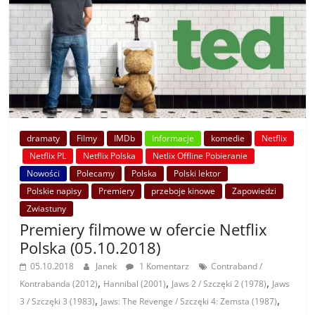
dramaty
Filmy
IMDb
Informacje
komedie
Netflix
Netflix PL
Netflix Polska
Netlix Offline Pobieranie
Nowości
Polecamy
Polska
Polski lektor
Polskie napisy
Premiery
przeboje kinowe
Zapowiedzi
Zwiastuny
Premiery filmowe w ofercie Netflix
Polska (05.10.2018)
05.10.2018
Janek
1 Komentarz
Contraband /
,
,
,
Kontrabanda (2012)
Hannibal (2001)
Jaws 2 / Szczęki 2 (1978)
Jaws
,
,
3 / Szczęki 3 (1983)
Jaws: The Revenge / Szczęki 4: Zemsta (1987)