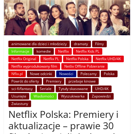
animowane dla dzieci i młodzieży
dramaty
Filmy
Informacje
komedie
Netflix
Netflix Kids PL
Netflix Original
Netflix PL
Netflix Polska
Netflix UHD/4K
Netflix wyprodukowany film
Netlix Offline Pobieranie
Nflix.pl
Nowe odcinki
Nowości
Polecamy
Polska
Powrót do oferty
Premiery
przeboje kinowe
sci-fi/fantasy
Seriale
Tytuły skasowane
UHD/4K
Usunięte
Wiadomości
Wyszukiwarka
Zapowiedzi
Zwiastuny
Netflix Polska: Premiery i
aktualizacje – prawie 30