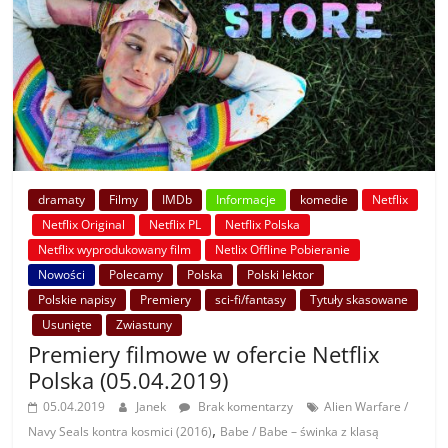
dramaty
Filmy
IMDb
Informacje
komedie
Netflix
Netflix Original
Netflix PL
Netflix Polska
Netflix wyprodukowany film
Netlix Offline Pobieranie
Nowości
Polecamy
Polska
Polski lektor
Polskie napisy
Premiery
sci-fi/fantasy
Tytuły skasowane
Usunięte
Zwiastuny
Premiery filmowe w ofercie Netflix
Polska (05.04.2019)
05.04.2019
Janek
Brak komentarzy
Alien Warfare /
,
Navy Seals kontra kosmici (2016)
Babe / Babe – świnka z klasą