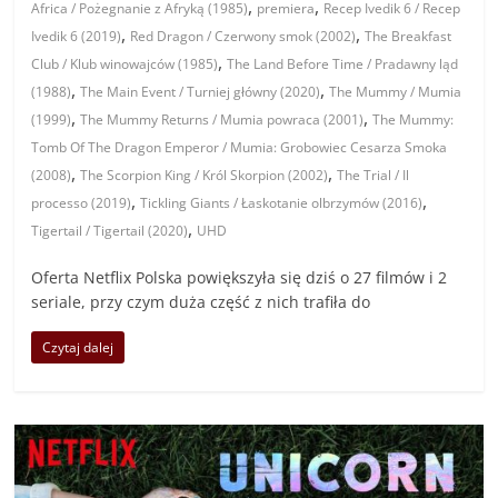
,
,
Africa / Pożegnanie z Afryką (1985)
premiera
Recep Ivedik 6 / Recep
,
,
Ivedik 6 (2019)
Red Dragon / Czerwony smok (2002)
The Breakfast
,
Club / Klub winowajców (1985)
The Land Before Time / Pradawny ląd
,
,
(1988)
The Main Event / Turniej główny (2020)
The Mummy / Mumia
,
,
(1999)
The Mummy Returns / Mumia powraca (2001)
The Mummy:
Tomb Of The Dragon Emperor / Mumia: Grobowiec Cesarza Smoka
,
,
(2008)
The Scorpion King / Król Skorpion (2002)
The Trial / Il
,
,
processo (2019)
Tickling Giants / Łaskotanie olbrzymów (2016)
,
Tigertail / Tigertail (2020)
UHD
Oferta Netflix Polska powiększyła się dziś o 27 filmów i 2
seriale, przy czym duża część z nich trafiła do
Czytaj dalej