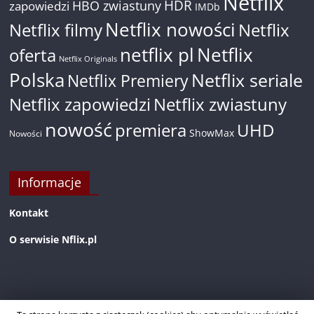
Netflix
HDR
HBO zwiastuny
zapowiedzi
IMDb
Netflix nowości
Netflix filmy
Netflix
netflix pl
Netflix
oferta
Netflix Originals
Polska
Netflix seriale
Netflix Premiery
Netflix zapowiedzi
Netflix zwiastuny
nowość
premiera
UHD
ShowMax
Nowości
Informacje
Kontakt
O serwisie Nflix.pl