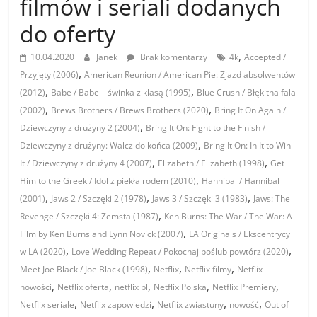
filmów i seriali dodanych
do oferty
,
10.04.2020
Janek
Brak komentarzy
4k
Accepted /
,
Przyjęty (2006)
American Reunion / American Pie: Zjazd absolwentów
,
,
(2012)
Babe / Babe – świnka z klasą (1995)
Blue Crush / Błękitna fala
,
,
(2002)
Brews Brothers / Brews Brothers (2020)
Bring It On Again /
,
Dziewczyny z drużyny 2 (2004)
Bring It On: Fight to the Finish /
,
Dziewczyny z drużyny: Walcz do końca (2009)
Bring It On: In It to Win
,
,
It / Dziewczyny z drużyny 4 (2007)
Elizabeth / Elizabeth (1998)
Get
,
Him to the Greek / Idol z piekła rodem (2010)
Hannibal / Hannibal
,
,
,
(2001)
Jaws 2 / Szczęki 2 (1978)
Jaws 3 / Szczęki 3 (1983)
Jaws: The
,
Revenge / Szczęki 4: Zemsta (1987)
Ken Burns: The War / The War: A
,
Film by Ken Burns and Lynn Novick (2007)
LA Originals / Ekscentrycy
,
,
w LA (2020)
Love Wedding Repeat / Pokochaj poślub powtórz (2020)
,
,
,
Meet Joe Black / Joe Black (1998)
Netflix
Netflix filmy
Netflix
,
,
,
,
,
nowości
Netflix oferta
netflix pl
Netflix Polska
Netflix Premiery
,
,
,
,
Netflix seriale
Netflix zapowiedzi
Netflix zwiastuny
nowość
Out of