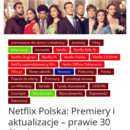
animowane dla dzieci i młodzieży
dramaty
Filmy
Informacje
komedie
Netflix
Netflix Kids PL
Netflix Original
Netflix PL
Netflix Polska
Netflix UHD/4K
Netflix wyprodukowany film
Netlix Offline Pobieranie
Nflix.pl
Nowe odcinki
Nowości
Polecamy
Polska
Powrót do oferty
Premiery
przeboje kinowe
sci-fi/fantasy
Seriale
Tytuły skasowane
UHD/4K
Usunięte
Wiadomości
Wyszukiwarka
Zapowiedzi
Zwiastuny
Netflix Polska: Premiery i
aktualizacje – prawie 30