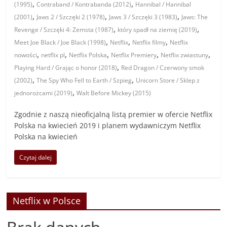
,
,
(1995)
Contraband / Kontrabanda (2012)
Hannibal / Hannibal
,
,
,
(2001)
Jaws 2 / Szczęki 2 (1978)
Jaws 3 / Szczęki 3 (1983)
Jaws: The
,
,
Revenge / Szczęki 4: Zemsta (1987)
który spadł na ziemię (2019)
,
,
,
Meet Joe Black / Joe Black (1998)
Netflix
Netflix filmy
Netflix
,
,
,
,
,
nowości
netflix pl
Netflix Polska
Netflix Premiery
Netflix zwiastuny
,
Playing Hard / Grając o honor (2018)
Red Dragon / Czerwony smok
,
,
(2002)
The Spy Who Fell to Earth / Szpieg
Unicorn Store / Sklep z
,
jednorożcami (2019)
Walt Before Mickey (2015)
Zgodnie z naszą nieoficjalną listą premier w ofercie Netflix
Polska na kwiecień 2019 i planem wydawniczym Netflix
Polska na kwiecień
Czytaj dalej
Netflix w Polsce