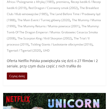
,
,
Africa / Pożegnanie z Afryką (1985)
premiera
Recep Ivedik 6 / Recep
,
,
Ivedik 6 (2019)
Red Dragon / Czerwony smok (2002)
The Breakfast
,
Club / Klub winowajców (1985)
The Land Before Time / Pradawny ląd
,
,
(1988)
The Main Event / Turniej główny (2020)
The Mummy / Mumia
,
,
(1999)
The Mummy Returns / Mumia powraca (2001)
The Mummy:
Tomb Of The Dragon Emperor / Mumia: Grobowiec Cesarza Smoka
,
,
(2008)
The Scorpion King / Król Skorpion (2002)
The Trial / Il
,
,
processo (2019)
Tickling Giants / Łaskotanie olbrzymów (2016)
,
Tigertail / Tigertail (2020)
UHD
Oferta Netflix Polska powiększyła się dziś o 27 filmów i 2
seriale, przy czym duża część z nich trafiła do
Czytaj dalej