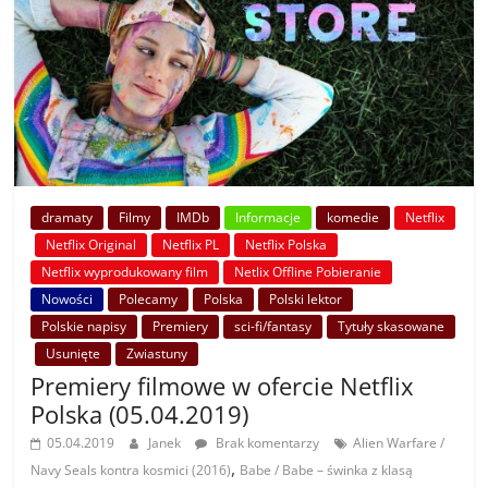
dramaty
Filmy
IMDb
Informacje
komedie
Netflix
Netflix Original
Netflix PL
Netflix Polska
Netflix wyprodukowany film
Netlix Offline Pobieranie
Nowości
Polecamy
Polska
Polski lektor
Polskie napisy
Premiery
sci-fi/fantasy
Tytuły skasowane
Usunięte
Zwiastuny
Premiery filmowe w ofercie Netflix
Polska (05.04.2019)
05.04.2019
Janek
Brak komentarzy
Alien Warfare /
,
Navy Seals kontra kosmici (2016)
Babe / Babe – świnka z klasą