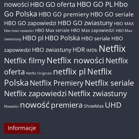
Hbo
nowości
HBO GO oferta
HBO GO PL
Go Polska
HBO GO premiery
HBO GO seriale
HBO GO zwiastuny
HBO GO zapowiedzi
HBO MAX
HBO Max seriale
HBO Max zapowiedzi
hbo max nowości
HBO Max
HBO pl
HBO Polska
HBO seriale
HBO
zwiastuny
Netflix
HDR
HBO zwiastuny
zapowiedzi
IMDb
Netflix nowości
Netflix filmy
Netflix
netflix pl
Netflix
oferta
Netflix Originals
Polska
Netflix seriale
Netflix Premiery
Netflix zapowiedzi
Netflix zwiastuny
nowość
premiera
UHD
ShowMax
Nowości
Informacje