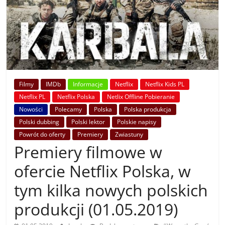
Filmy
IMDb
Informacje
Netflix
Netflix Kids PL
Netflix PL
Netflix Polska
Netlix Offline Pobieranie
Nowości
Polecamy
Polska
Polska produkcja
Polski dubbing
Polski lektor
Polskie napisy
Powrót do oferty
Premiery
Zwiastuny
Premiery filmowe w
ofercie Netflix Polska, w
tym kilka nowych polskich
produkcji (01.05.2019)