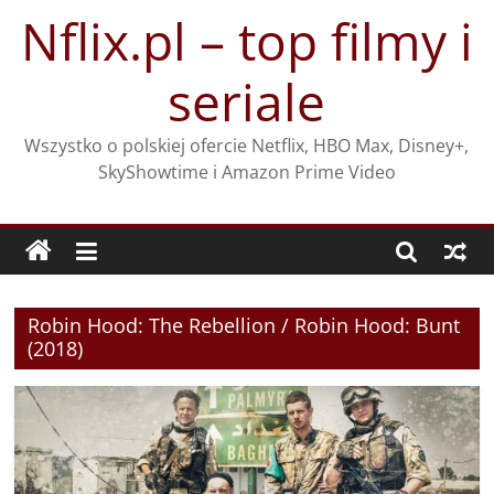
Przejdź
Nflix.pl – top filmy i
do
treści
seriale
Wszystko o polskiej ofercie Netflix, HBO Max, Disney+,
SkyShowtime i Amazon Prime Video
Robin Hood: The Rebellion / Robin Hood: Bunt
(2018)