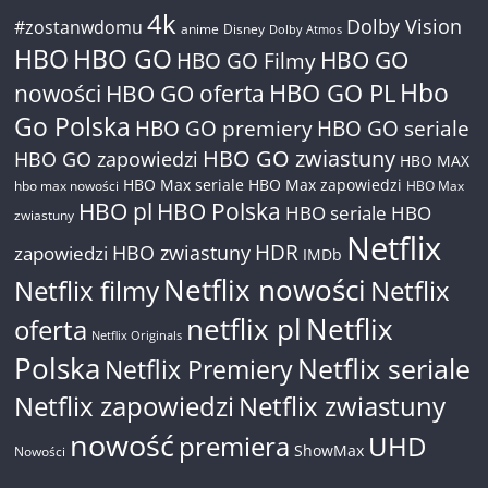
4k
Dolby Vision
#zostanwdomu
anime
Disney
Dolby Atmos
HBO
HBO GO
HBO GO
HBO GO Filmy
Hbo
nowości
HBO GO oferta
HBO GO PL
Go Polska
HBO GO premiery
HBO GO seriale
HBO GO zwiastuny
HBO GO zapowiedzi
HBO MAX
HBO Max seriale
HBO Max zapowiedzi
hbo max nowości
HBO Max
HBO pl
HBO Polska
HBO seriale
HBO
zwiastuny
Netflix
HDR
HBO zwiastuny
zapowiedzi
IMDb
Netflix nowości
Netflix filmy
Netflix
netflix pl
Netflix
oferta
Netflix Originals
Polska
Netflix seriale
Netflix Premiery
Netflix zapowiedzi
Netflix zwiastuny
nowość
premiera
UHD
ShowMax
Nowości