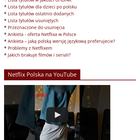
*
Lista tytułów dla dzieci po polsku
*
Lista tytułów ostatnio dodanych
*
Lista tytułów usuniętych
*
Przeznaczone do usunięcia
*
Ankieta - oferta Netflixa w Polsce
*
Ankieta – jaką polską wersję językową preferujecie?
*
Problemy z Netflixem
*
Jakich brakuje filmów i seriali?
Netflix Polska na YouTube