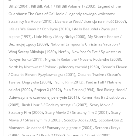
,
,
Bill 2 (2004)
Kill Bill: Vol. 1 / Kill Bill Volume 1 (2003)
Legend of the
Guardians: The Owls of Ga'Hoole / Legendy sowiego królestwa:
,
,
Strażnicy Ga'Hoole (2010)
License to Wed / Licencja na miłość (2007)
,
Life as We Know It / Och życie (2010)
Life Is Beautiful / Życie jest
,
,
piękne (1997)
Little Nicky / Mały Nicky (2000)
My Sister's Keeper /
,
Bez mojej zgody (2009)
National Lampoon's Christmas Vacation /
,
,
Witaj Święty Mikołaju (1989)
Netflix
New Year's Eve / Sylwester w
,
,
Nowym Jorku (2011)
Nights in Rodanthe / Noce w Rodanthe (2008)
,
North by Northwest / Północ - północny zachód (1959)
Ocean's Eleven
,
/ Ocean's Eleven: Ryzykowna gra (2001)
Ocean's Twelve / Ocean's
,
,
Twelve: Dogrywka (2004)
Pacific Rim (2013)
Paid in Full / Płatne w
,
,
,
całości (2002)
Project X (2012)
Pulp Fiction (1994)
Red Riding Hood /
,
Dziewczyna w czerwonej pelerynie (2011)
Rumor Has It / Z ust do ust
,
,
(2005)
Rush Hour 3 / Godziny szczytu 3 (2007)
Scary Movie /
,
,
Straszny Film (2000)
Scary Movie 2 / Straszny film 2 (2001)
Scary
,
,
Movie 3 / Straszny film 3 (2003)
Scooby-Doo (2002)
Scooby-Doo 2:
,
Monsters Unleashed / Potwory na gigancie (2004)
Scream / Krzyk
,
,
,
(1996)
Scream 2 / Krzyk 2 (1997)
Scream 3 / Krzyk 3 (2000)