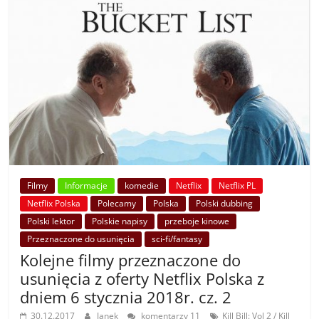
Filmy
Informacje
komedie
Netflix
Netflix PL
Netflix Polska
Polecamy
Polska
Polski dubbing
Polski lektor
Polskie napisy
przeboje kinowe
Przeznaczone do usunięcia
sci-fi/fantasy
Kolejne filmy przeznaczone do
usunięcia z oferty Netflix Polska z
dniem 6 stycznia 2018r. cz. 2
30.12.2017
Janek
komentarzy 11
Kill Bill: Vol 2 / Kill