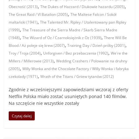
,
,
Obecność (2013)
The Dukes of Hazzard / Diukowie hazardu (2005)
,
The Great Raid / VI Batalion (2005)
The Maltese Falcon / Sokół
,
maltański (1941)
The Talented Mr. Ripley / Utalentowany pan Ripley
,
(1999)
The Treasure of the Sierra Madre / Skarb Sierra Madre
,
,
(1948)
The Wizard of Oz / Czarnoksiężnik z Oz (1939)
There Will Be
,
,
Blood / Aż poleje się krew (2007)
Training Day / Dzień próby (2001)
,
,
Troy / Troja (2004)
Unforgiven / Bez przebaczenia (1992)
We're the
,
Millers / Millerowie (2013)
Wedding Crashers / Polowanie na druhny
,
(2005)
Willy Wonka and the Chocolate Factory / Willy Wonka i fabryka
,
czekolady (1971)
Wrath of the Titans / Gniew tytanów (2012)
Zgodnie z wcześniejszymi zapowiedziami wczoraj z oferty
Netflix Polska miało zostać usuniętych ponad 140 filmów.
Na szczęście nie wszystkie zostały
Czytaj dalej