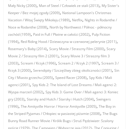
,
,
Mały Nicky (2000)
Man of Steel / Człowiek ze stali (2013)
My Sister's
,
Keeper / Bez mojej zgody (2009)
National Lampoon's Christmas
,
,
Vacation / Witaj Święty Mikołaju (1989)
Netflix
Nights in Rodanthe /
,
Noce w Rodanthe (2008)
North by Northwest / Północ - północny
,
,
zachód (1959)
Paid in Full / Płatne w całości (2002)
Pulp Fiction
,
,
(1994)
Red Riding Hood / Dziewczyna w czerwonej pelerynie (2011)
,
,
Rosemary's Baby (2014)
Scary Movie / Straszny Film (2000)
Scary
,
Movie 2 / Straszny film 2 (2001)
Scary Movie 3 / Straszny film 3
,
,
,
(2003)
Scream / Krzyk (1996)
Scream 2 / Krzyk 2 (1997)
Scream 3 /
,
,
Krzyk 3 (2000)
Serendipity / Szczęśliwy zbieg okoliczności (2001)
Sin
,
,
City / Miasto grzechu (2005)
Speed Racer (2008)
Spy Kids / Mali
,
agenci (2001)
Spy Kids 2: The Island of Lost Dreams / Mali agenci 2:
,
Wyspa marzeń (2002)
Spy Kids 3: Game Over / Mali agenci 3: Koniec
,
,
gry (2003)
Starsky and Hutch / Starsky i Hutch (2004)
Swingers
,
,
(1996)
The Amityville Horror / Horror Amityville (2005)
The Boy in
,
the Striped Pyjamas / Chłopiec w pasiastej piżamie (2008)
The Bugs
Bunny Road Runner Movie / Królik Bugs i Struś Pędziwiatr: Szalony
,
,
pościg (1979)
The Campaign / Wyborcze jaja (2012)
The Conjuring /