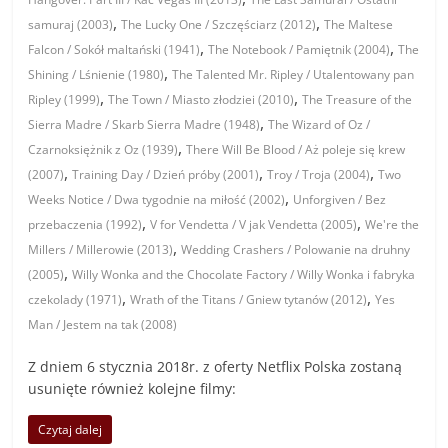
,
,
samuraj (2003)
The Lucky One / Szczęściarz (2012)
The Maltese
,
,
Falcon / Sokół maltański (1941)
The Notebook / Pamiętnik (2004)
The
,
Shining / Lśnienie (1980)
The Talented Mr. Ripley / Utalentowany pan
,
,
Ripley (1999)
The Town / Miasto złodziei (2010)
The Treasure of the
,
Sierra Madre / Skarb Sierra Madre (1948)
The Wizard of Oz /
,
Czarnoksiężnik z Oz (1939)
There Will Be Blood / Aż poleje się krew
,
,
,
(2007)
Training Day / Dzień próby (2001)
Troy / Troja (2004)
Two
,
Weeks Notice / Dwa tygodnie na miłość (2002)
Unforgiven / Bez
,
,
przebaczenia (1992)
V for Vendetta / V jak Vendetta (2005)
We're the
,
Millers / Millerowie (2013)
Wedding Crashers / Polowanie na druhny
,
(2005)
Willy Wonka and the Chocolate Factory / Willy Wonka i fabryka
,
,
czekolady (1971)
Wrath of the Titans / Gniew tytanów (2012)
Yes
Man / Jestem na tak (2008)
Z dniem 6 stycznia 2018r. z oferty Netflix Polska zostaną
usunięte również kolejne filmy:
Czytaj dalej