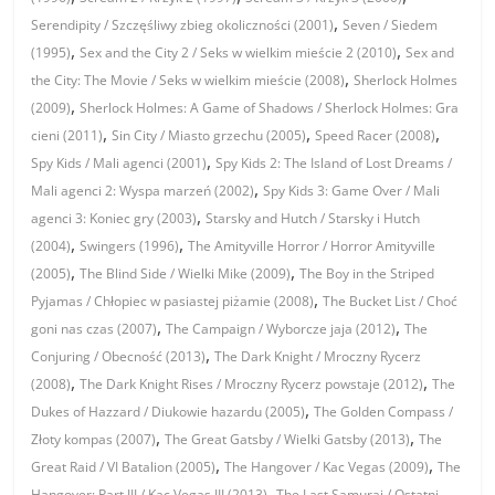
,
Serendipity / Szczęśliwy zbieg okoliczności (2001)
Seven / Siedem
,
,
(1995)
Sex and the City 2 / Seks w wielkim mieście 2 (2010)
Sex and
,
the City: The Movie / Seks w wielkim mieście (2008)
Sherlock Holmes
,
(2009)
Sherlock Holmes: A Game of Shadows / Sherlock Holmes: Gra
,
,
,
cieni (2011)
Sin City / Miasto grzechu (2005)
Speed Racer (2008)
,
Spy Kids / Mali agenci (2001)
Spy Kids 2: The Island of Lost Dreams /
,
Mali agenci 2: Wyspa marzeń (2002)
Spy Kids 3: Game Over / Mali
,
agenci 3: Koniec gry (2003)
Starsky and Hutch / Starsky i Hutch
,
,
(2004)
Swingers (1996)
The Amityville Horror / Horror Amityville
,
,
(2005)
The Blind Side / Wielki Mike (2009)
The Boy in the Striped
,
Pyjamas / Chłopiec w pasiastej piżamie (2008)
The Bucket List / Choć
,
,
goni nas czas (2007)
The Campaign / Wyborcze jaja (2012)
The
,
Conjuring / Obecność (2013)
The Dark Knight / Mroczny Rycerz
,
,
(2008)
The Dark Knight Rises / Mroczny Rycerz powstaje (2012)
The
,
Dukes of Hazzard / Diukowie hazardu (2005)
The Golden Compass /
,
,
Złoty kompas (2007)
The Great Gatsby / Wielki Gatsby (2013)
The
,
,
Great Raid / VI Batalion (2005)
The Hangover / Kac Vegas (2009)
The
,
Hangover: Part III / Kac Vegas III (2013)
The Last Samurai / Ostatni