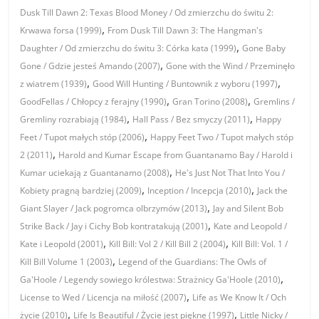
Dusk Till Dawn 2: Texas Blood Money / Od zmierzchu do świtu 2:
,
Krwawa forsa (1999)
From Dusk Till Dawn 3: The Hangman's
,
Daughter / Od zmierzchu do świtu 3: Córka kata (1999)
Gone Baby
,
Gone / Gdzie jesteś Amando (2007)
Gone with the Wind / Przeminęło
,
,
z wiatrem (1939)
Good Will Hunting / Buntownik z wyboru (1997)
,
,
GoodFellas / Chłopcy z ferajny (1990)
Gran Torino (2008)
Gremlins /
,
,
Gremliny rozrabiają (1984)
Hall Pass / Bez smyczy (2011)
Happy
,
Feet / Tupot małych stóp (2006)
Happy Feet Two / Tupot małych stóp
,
2 (2011)
Harold and Kumar Escape from Guantanamo Bay / Harold i
,
Kumar uciekają z Guantanamo (2008)
He's Just Not That Into You /
,
,
Kobiety pragną bardziej (2009)
Inception / Incepcja (2010)
Jack the
,
Giant Slayer / Jack pogromca olbrzymów (2013)
Jay and Silent Bob
,
Strike Back / Jay i Cichy Bob kontratakują (2001)
Kate and Leopold /
,
,
Kate i Leopold (2001)
Kill Bill: Vol 2 / Kill Bill 2 (2004)
Kill Bill: Vol. 1 /
,
Kill Bill Volume 1 (2003)
Legend of the Guardians: The Owls of
,
Ga'Hoole / Legendy sowiego królestwa: Strażnicy Ga'Hoole (2010)
,
License to Wed / Licencja na miłość (2007)
Life as We Know It / Och
,
,
życie (2010)
Life Is Beautiful / Życie jest piękne (1997)
Little Nicky /