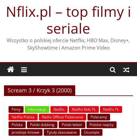
Przejdź
Nflix.pl – top filmy i
do
treści
seriale
Wszystko o polskiej ofercie Netflix, HBO Max, Disney+,
SkyShowtime i Amazon Prime Video
Scream 3 / Krzyk 3 (2000)
Filmy
Informacje
Netflix
Netflix Kids PL
Netflix PL
Netflix Polska
Netlix Offline Pobieranie
Polecamy
Polska
Polski dubbing
Polski lektor
Polskie napisy
przeboje kinowe
Tytuły skasowane
Usunięte