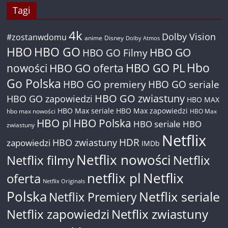
Tagi
4k
Dolby Vision
#zostanwdomu
anime
Disney
Dolby Atmos
HBO
HBO GO
HBO GO
HBO GO Filmy
Hbo
nowości
HBO GO oferta
HBO GO PL
Go Polska
HBO GO premiery
HBO GO seriale
HBO GO zwiastuny
HBO GO zapowiedzi
HBO MAX
HBO Max seriale
HBO Max zapowiedzi
hbo max nowości
HBO Max
HBO pl
HBO Polska
HBO seriale
HBO
zwiastuny
Netflix
HDR
HBO zwiastuny
zapowiedzi
IMDb
Netflix nowości
Netflix filmy
Netflix
netflix pl
Netflix
oferta
Netflix Originals
Polska
Netflix seriale
Netflix Premiery
Netflix zapowiedzi
Netflix zwiastuny