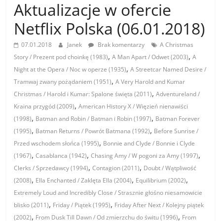
Aktualizacje w ofercie
Netflix Polska (06.01.2018)
07.01.2018
Janek
Brak komentarzy
A Christmas
,
,
Story / Prezent pod choinkę (1983)
A Man Apart / Odwet (2003)
A
,
Night at the Opera / Noc w operze (1935)
A Streetcar Named Desire /
,
Tramwaj zwany pożądaniem (1951)
A Very Harold and Kumar
,
Christmas / Harold i Kumar: Spalone święta (2011)
Adventureland /
,
Kraina przygód (2009)
American History X / Więzień nienawiści
,
,
(1998)
Batman and Robin / Batman i Robin (1997)
Batman Forever
,
,
(1995)
Batman Returns / Powrót Batmana (1992)
Before Sunrise /
,
Przed wschodem słońca (1995)
Bonnie and Clyde / Bonnie i Clyde
,
,
,
(1967)
Casablanca (1942)
Chasing Amy / W pogoni za Amy (1997)
,
,
Clerks / Sprzedawcy (1994)
Contagion (2011)
Doubt / Wątpliwość
,
,
,
(2008)
Ella Enchanted / Zaklęta Ella (2004)
Equilibrium (2002)
Extremely Loud and Incredibly Close / Strasznie głośno niesamowicie
,
,
blisko (2011)
Friday / Piątek (1995)
Friday After Next / Kolejny piątek
,
,
(2002)
From Dusk Till Dawn / Od zmierzchu do świtu (1996)
From