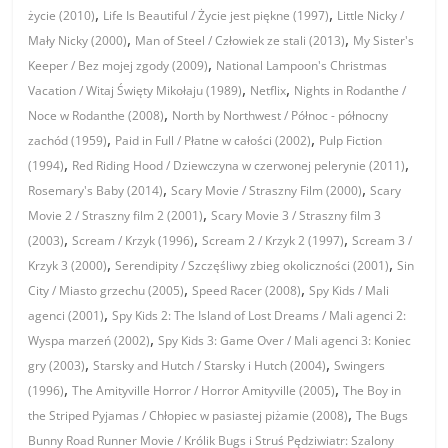
,
,
życie (2010)
Life Is Beautiful / Życie jest piękne (1997)
Little Nicky /
,
,
Mały Nicky (2000)
Man of Steel / Człowiek ze stali (2013)
My Sister's
,
Keeper / Bez mojej zgody (2009)
National Lampoon's Christmas
,
,
Vacation / Witaj Święty Mikołaju (1989)
Netflix
Nights in Rodanthe /
,
Noce w Rodanthe (2008)
North by Northwest / Północ - północny
,
,
zachód (1959)
Paid in Full / Płatne w całości (2002)
Pulp Fiction
,
,
(1994)
Red Riding Hood / Dziewczyna w czerwonej pelerynie (2011)
,
,
Rosemary's Baby (2014)
Scary Movie / Straszny Film (2000)
Scary
,
Movie 2 / Straszny film 2 (2001)
Scary Movie 3 / Straszny film 3
,
,
,
(2003)
Scream / Krzyk (1996)
Scream 2 / Krzyk 2 (1997)
Scream 3 /
,
,
Krzyk 3 (2000)
Serendipity / Szczęśliwy zbieg okoliczności (2001)
Sin
,
,
City / Miasto grzechu (2005)
Speed Racer (2008)
Spy Kids / Mali
,
agenci (2001)
Spy Kids 2: The Island of Lost Dreams / Mali agenci 2:
,
Wyspa marzeń (2002)
Spy Kids 3: Game Over / Mali agenci 3: Koniec
,
,
gry (2003)
Starsky and Hutch / Starsky i Hutch (2004)
Swingers
,
,
(1996)
The Amityville Horror / Horror Amityville (2005)
The Boy in
,
the Striped Pyjamas / Chłopiec w pasiastej piżamie (2008)
The Bugs
Bunny Road Runner Movie / Królik Bugs i Struś Pędziwiatr: Szalony