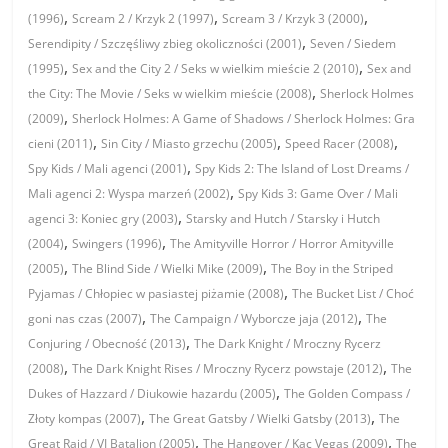
,
,
,
(1996)
Scream 2 / Krzyk 2 (1997)
Scream 3 / Krzyk 3 (2000)
,
Serendipity / Szczęśliwy zbieg okoliczności (2001)
Seven / Siedem
,
,
(1995)
Sex and the City 2 / Seks w wielkim mieście 2 (2010)
Sex and
,
the City: The Movie / Seks w wielkim mieście (2008)
Sherlock Holmes
,
(2009)
Sherlock Holmes: A Game of Shadows / Sherlock Holmes: Gra
,
,
,
cieni (2011)
Sin City / Miasto grzechu (2005)
Speed Racer (2008)
,
Spy Kids / Mali agenci (2001)
Spy Kids 2: The Island of Lost Dreams /
,
Mali agenci 2: Wyspa marzeń (2002)
Spy Kids 3: Game Over / Mali
,
agenci 3: Koniec gry (2003)
Starsky and Hutch / Starsky i Hutch
,
,
(2004)
Swingers (1996)
The Amityville Horror / Horror Amityville
,
,
(2005)
The Blind Side / Wielki Mike (2009)
The Boy in the Striped
,
Pyjamas / Chłopiec w pasiastej piżamie (2008)
The Bucket List / Choć
,
,
goni nas czas (2007)
The Campaign / Wyborcze jaja (2012)
The
,
Conjuring / Obecność (2013)
The Dark Knight / Mroczny Rycerz
,
,
(2008)
The Dark Knight Rises / Mroczny Rycerz powstaje (2012)
The
,
Dukes of Hazzard / Diukowie hazardu (2005)
The Golden Compass /
,
,
Złoty kompas (2007)
The Great Gatsby / Wielki Gatsby (2013)
The
,
,
Great Raid / VI Batalion (2005)
The Hangover / Kac Vegas (2009)
The