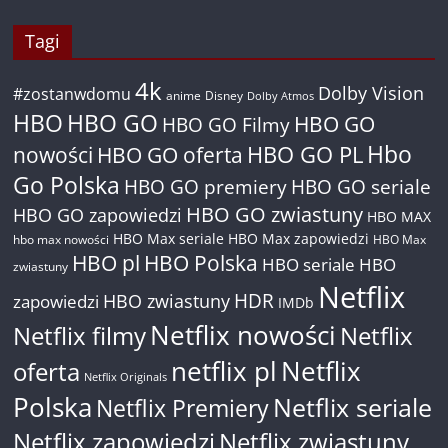
Tagi
4k
Dolby Vision
#zostanwdomu
anime
Disney
Dolby Atmos
HBO
HBO GO
HBO GO
HBO GO Filmy
Hbo
nowości
HBO GO oferta
HBO GO PL
Go Polska
HBO GO premiery
HBO GO seriale
HBO GO zwiastuny
HBO GO zapowiedzi
HBO MAX
HBO Max seriale
HBO Max zapowiedzi
hbo max nowości
HBO Max
HBO pl
HBO Polska
HBO seriale
HBO
zwiastuny
Netflix
HDR
HBO zwiastuny
zapowiedzi
IMDb
Netflix nowości
Netflix filmy
Netflix
netflix pl
Netflix
oferta
Netflix Originals
Polska
Netflix seriale
Netflix Premiery
Netflix zapowiedzi
Netflix zwiastuny