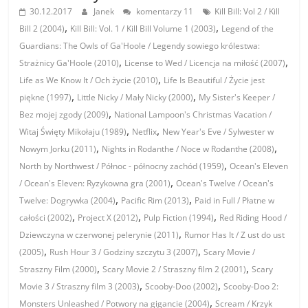
30.12.2017
Janek
komentarzy 11
Kill Bill: Vol 2 / Kill
,
,
Bill 2 (2004)
Kill Bill: Vol. 1 / Kill Bill Volume 1 (2003)
Legend of the
Guardians: The Owls of Ga'Hoole / Legendy sowiego królestwa:
,
,
Strażnicy Ga'Hoole (2010)
License to Wed / Licencja na miłość (2007)
,
Life as We Know It / Och życie (2010)
Life Is Beautiful / Życie jest
,
,
piękne (1997)
Little Nicky / Mały Nicky (2000)
My Sister's Keeper /
,
Bez mojej zgody (2009)
National Lampoon's Christmas Vacation /
,
,
Witaj Święty Mikołaju (1989)
Netflix
New Year's Eve / Sylwester w
,
,
Nowym Jorku (2011)
Nights in Rodanthe / Noce w Rodanthe (2008)
,
North by Northwest / Północ - północny zachód (1959)
Ocean's Eleven
,
/ Ocean's Eleven: Ryzykowna gra (2001)
Ocean's Twelve / Ocean's
,
,
Twelve: Dogrywka (2004)
Pacific Rim (2013)
Paid in Full / Płatne w
,
,
,
całości (2002)
Project X (2012)
Pulp Fiction (1994)
Red Riding Hood /
,
Dziewczyna w czerwonej pelerynie (2011)
Rumor Has It / Z ust do ust
,
,
(2005)
Rush Hour 3 / Godziny szczytu 3 (2007)
Scary Movie /
,
,
Straszny Film (2000)
Scary Movie 2 / Straszny film 2 (2001)
Scary
,
,
Movie 3 / Straszny film 3 (2003)
Scooby-Doo (2002)
Scooby-Doo 2:
,
Monsters Unleashed / Potwory na gigancie (2004)
Scream / Krzyk