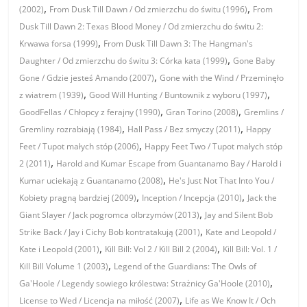
,
,
(2002)
From Dusk Till Dawn / Od zmierzchu do świtu (1996)
From
Dusk Till Dawn 2: Texas Blood Money / Od zmierzchu do świtu 2:
,
Krwawa forsa (1999)
From Dusk Till Dawn 3: The Hangman's
,
Daughter / Od zmierzchu do świtu 3: Córka kata (1999)
Gone Baby
,
Gone / Gdzie jesteś Amando (2007)
Gone with the Wind / Przeminęło
,
,
z wiatrem (1939)
Good Will Hunting / Buntownik z wyboru (1997)
,
,
GoodFellas / Chłopcy z ferajny (1990)
Gran Torino (2008)
Gremlins /
,
,
Gremliny rozrabiają (1984)
Hall Pass / Bez smyczy (2011)
Happy
,
Feet / Tupot małych stóp (2006)
Happy Feet Two / Tupot małych stóp
,
2 (2011)
Harold and Kumar Escape from Guantanamo Bay / Harold i
,
Kumar uciekają z Guantanamo (2008)
He's Just Not That Into You /
,
,
Kobiety pragną bardziej (2009)
Inception / Incepcja (2010)
Jack the
,
Giant Slayer / Jack pogromca olbrzymów (2013)
Jay and Silent Bob
,
Strike Back / Jay i Cichy Bob kontratakują (2001)
Kate and Leopold /
,
,
Kate i Leopold (2001)
Kill Bill: Vol 2 / Kill Bill 2 (2004)
Kill Bill: Vol. 1 /
,
Kill Bill Volume 1 (2003)
Legend of the Guardians: The Owls of
,
Ga'Hoole / Legendy sowiego królestwa: Strażnicy Ga'Hoole (2010)
,
License to Wed / Licencja na miłość (2007)
Life as We Know It / Och