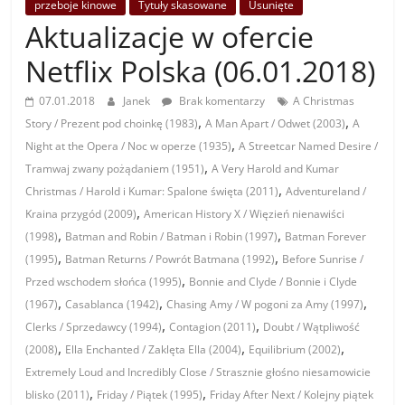
przeboje kinowe
Tytuły skasowane
Usunięte
Aktualizacje w ofercie
Netflix Polska (06.01.2018)
07.01.2018
Janek
Brak komentarzy
A Christmas
,
,
Story / Prezent pod choinkę (1983)
A Man Apart / Odwet (2003)
A
,
Night at the Opera / Noc w operze (1935)
A Streetcar Named Desire /
,
Tramwaj zwany pożądaniem (1951)
A Very Harold and Kumar
,
Christmas / Harold i Kumar: Spalone święta (2011)
Adventureland /
,
Kraina przygód (2009)
American History X / Więzień nienawiści
,
,
(1998)
Batman and Robin / Batman i Robin (1997)
Batman Forever
,
,
(1995)
Batman Returns / Powrót Batmana (1992)
Before Sunrise /
,
Przed wschodem słońca (1995)
Bonnie and Clyde / Bonnie i Clyde
,
,
,
(1967)
Casablanca (1942)
Chasing Amy / W pogoni za Amy (1997)
,
,
Clerks / Sprzedawcy (1994)
Contagion (2011)
Doubt / Wątpliwość
,
,
,
(2008)
Ella Enchanted / Zaklęta Ella (2004)
Equilibrium (2002)
Extremely Loud and Incredibly Close / Strasznie głośno niesamowicie
,
,
blisko (2011)
Friday / Piątek (1995)
Friday After Next / Kolejny piątek