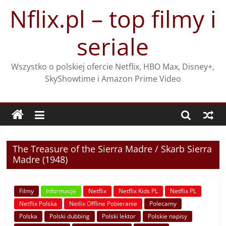
Przejdź
Nflix.pl – top filmy i
do
treści
seriale
Wszystko o polskiej ofercie Netflix, HBO Max, Disney+,
SkyShowtime i Amazon Prime Video
The Treasure of the Sierra Madre / Skarb Sierra
Madre (1948)
Filmy
Informacje
Netflix
Netflix Kids PL
Netflix PL
Netflix Polska
Netlix Offline Pobieranie
Polecamy
Polska
Polski dubbing
Polski lektor
Polskie napisy