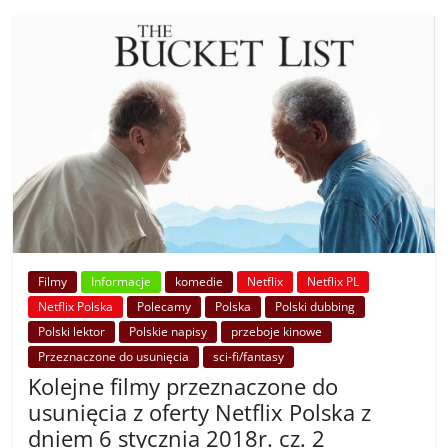
Filmy
Informacje
komedie
Netflix
Netflix PL
Netflix Polska
Polecamy
Polska
Polski dubbing
Polski lektor
Polskie napisy
przeboje kinowe
Przeznaczone do usunięcia
sci-fi/fantasy
Kolejne filmy przeznaczone do
usunięcia z oferty Netflix Polska z
dniem 6 stycznia 2018r. cz. 2