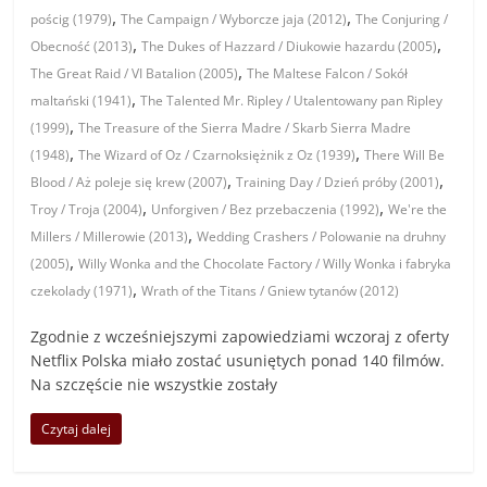
,
,
pościg (1979)
The Campaign / Wyborcze jaja (2012)
The Conjuring /
,
,
Obecność (2013)
The Dukes of Hazzard / Diukowie hazardu (2005)
,
The Great Raid / VI Batalion (2005)
The Maltese Falcon / Sokół
,
maltański (1941)
The Talented Mr. Ripley / Utalentowany pan Ripley
,
(1999)
The Treasure of the Sierra Madre / Skarb Sierra Madre
,
,
(1948)
The Wizard of Oz / Czarnoksiężnik z Oz (1939)
There Will Be
,
,
Blood / Aż poleje się krew (2007)
Training Day / Dzień próby (2001)
,
,
Troy / Troja (2004)
Unforgiven / Bez przebaczenia (1992)
We're the
,
Millers / Millerowie (2013)
Wedding Crashers / Polowanie na druhny
,
(2005)
Willy Wonka and the Chocolate Factory / Willy Wonka i fabryka
,
czekolady (1971)
Wrath of the Titans / Gniew tytanów (2012)
Zgodnie z wcześniejszymi zapowiedziami wczoraj z oferty
Netflix Polska miało zostać usuniętych ponad 140 filmów.
Na szczęście nie wszystkie zostały
Czytaj dalej