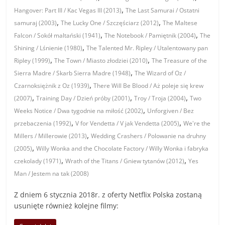
,
Hangover: Part III / Kac Vegas III (2013)
The Last Samurai / Ostatni
,
,
samuraj (2003)
The Lucky One / Szczęściarz (2012)
The Maltese
,
,
Falcon / Sokół maltański (1941)
The Notebook / Pamiętnik (2004)
The
,
Shining / Lśnienie (1980)
The Talented Mr. Ripley / Utalentowany pan
,
,
Ripley (1999)
The Town / Miasto złodziei (2010)
The Treasure of the
,
Sierra Madre / Skarb Sierra Madre (1948)
The Wizard of Oz /
,
Czarnoksiężnik z Oz (1939)
There Will Be Blood / Aż poleje się krew
,
,
,
(2007)
Training Day / Dzień próby (2001)
Troy / Troja (2004)
Two
,
Weeks Notice / Dwa tygodnie na miłość (2002)
Unforgiven / Bez
,
,
przebaczenia (1992)
V for Vendetta / V jak Vendetta (2005)
We're the
,
Millers / Millerowie (2013)
Wedding Crashers / Polowanie na druhny
,
(2005)
Willy Wonka and the Chocolate Factory / Willy Wonka i fabryka
,
,
czekolady (1971)
Wrath of the Titans / Gniew tytanów (2012)
Yes
Man / Jestem na tak (2008)
Z dniem 6 stycznia 2018r. z oferty Netflix Polska zostaną
usunięte również kolejne filmy: