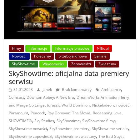
Filmy
Informacje
Informacje prasowe
Nflix.pl
Nowości
Polecamy
przeboje kinowe
Seriale
SkyShowtime
Wiadomości
Zapowiedzi
Zwiastuny
SkyShowtime: oficjalna data premiery
serwisu
,
31.01.2023
Janek
Brak komentarzy
Ambulance
,
,
,
Comcast
Downton Abbey: A New Era
DreamWorks Animation
Jerry
,
,
,
,
and Marge Go Large
Jurassic World Dominion
Nickelodeon
nowość
,
,
,
,
Paramount
Peacock
Ray Donovan: The Movie
Redeeming Love
,
,
,
,
SHOWTIME®
Sky Studios
SkyShowtime
SkyShowtime filmy
,
,
,
SkyShowtime nowości
SkyShowtime premiery
SkyShowtime seriale
,
,
,
SkyShowtime zapowiedzi
SkyShowtime zwiastuny
The Bad Guys