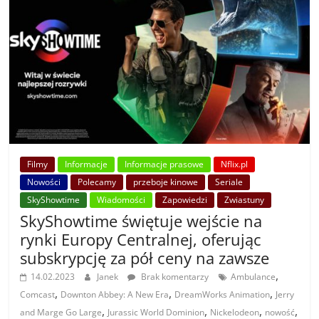
Filmy
Informacje
Informacje prasowe
Nflix.pl
Nowości
Polecamy
przeboje kinowe
Seriale
SkyShowtime
Wiadomości
Zapowiedzi
Zwiastuny
SkyShowtime świętuje wejście na
rynki Europy Centralnej, oferując
subskrypcję za pół ceny na zawsze
,
14.02.2023
Janek
Brak komentarzy
Ambulance
,
,
,
Comcast
Downton Abbey: A New Era
DreamWorks Animation
Jerry
,
,
,
,
and Marge Go Large
Jurassic World Dominion
Nickelodeon
nowość