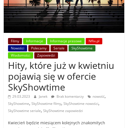
Filmy
Informacje
Informacje prasowe
Nflix.pl
Nowości
Polecamy
Seriale
SkyShowtime
Wiadomości
Zapowiedzi
Hity, które już w kwietniu
pojawią się w ofercie
SkyShowtime
,
29.03.2023
Janek
Brak komentarzy
nowość
,
,
,
SkyShowtime
SkyShowtime filmy
SkyShowtime nowości
,
SkyShowtime seriale
SkyShowtime zapowiedzi
Kwiecień będzie miesiącem kolejnych znakomitych