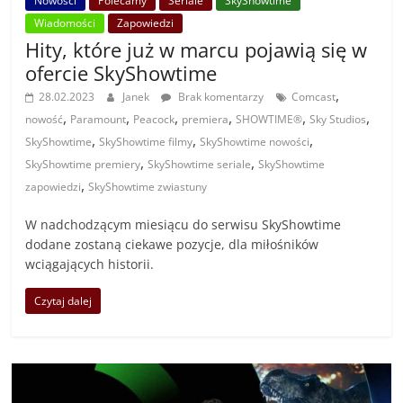
Nowości
Polecamy
Seriale
SkyShowtime
Wiadomości
Zapowiedzi
Hity, które już w marcu pojawią się w
ofercie SkyShowtime
,
28.02.2023
Janek
Brak komentarzy
Comcast
,
,
,
,
,
,
nowość
Paramount
Peacock
premiera
SHOWTIME®
Sky Studios
,
,
,
SkyShowtime
SkyShowtime filmy
SkyShowtime nowości
,
,
SkyShowtime premiery
SkyShowtime seriale
SkyShowtime
,
zapowiedzi
SkyShowtime zwiastuny
W nadchodzącym miesiącu do serwisu SkyShowtime
dodane zostaną ciekawe pozycje, dla miłośników
wciągających historii.
Czytaj dalej