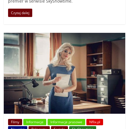
premier w serwisie SkyShowtime.
Czytaj dalej
Filmy
Informacje
Informacje prasowe
Nflix.pl