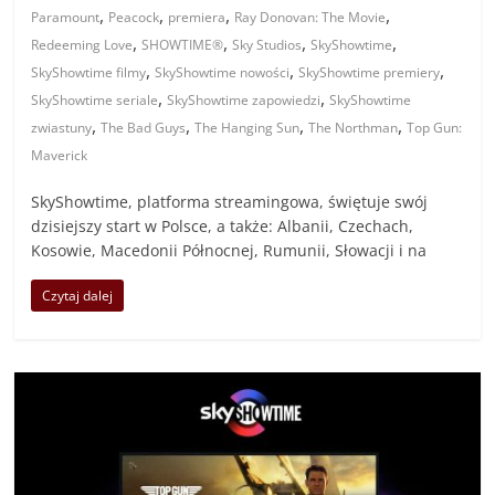
,
,
,
,
Paramount
Peacock
premiera
Ray Donovan: The Movie
,
,
,
,
Redeeming Love
SHOWTIME®
Sky Studios
SkyShowtime
,
,
,
SkyShowtime filmy
SkyShowtime nowości
SkyShowtime premiery
,
,
SkyShowtime seriale
SkyShowtime zapowiedzi
SkyShowtime
,
,
,
,
zwiastuny
The Bad Guys
The Hanging Sun
The Northman
Top Gun:
Maverick
SkyShowtime, platforma streamingowa, świętuje swój
dzisiejszy start w Polsce, a także: Albanii, Czechach,
Kosowie, Macedonii Północnej, Rumunii, Słowacji i na
Czytaj dalej