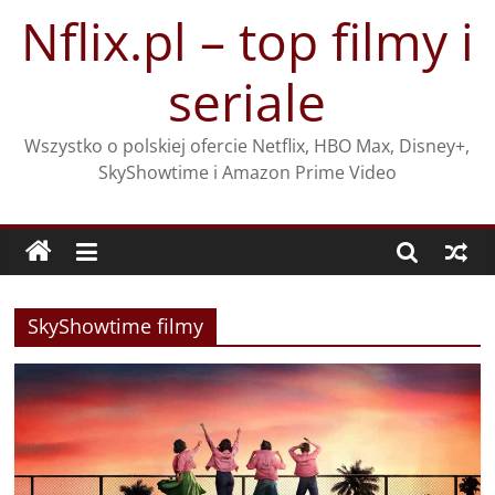
Przejdź
Nflix.pl – top filmy i
do
treści
seriale
Wszystko o polskiej ofercie Netflix, HBO Max, Disney+,
SkyShowtime i Amazon Prime Video
SkyShowtime filmy