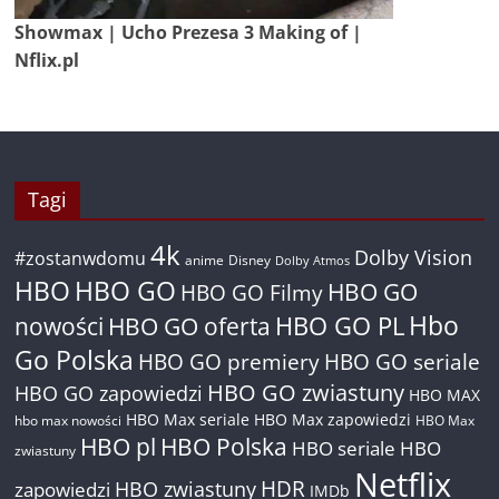
Showmax | Ucho Prezesa 3 Making of |
Nflix.pl
Tagi
4k
Dolby Vision
#zostanwdomu
anime
Disney
Dolby Atmos
HBO
HBO GO
HBO GO
HBO GO Filmy
Hbo
nowości
HBO GO oferta
HBO GO PL
Go Polska
HBO GO premiery
HBO GO seriale
HBO GO zwiastuny
HBO GO zapowiedzi
HBO MAX
HBO Max seriale
HBO Max zapowiedzi
hbo max nowości
HBO Max
HBO pl
HBO Polska
HBO seriale
HBO
zwiastuny
Netflix
HDR
HBO zwiastuny
zapowiedzi
IMDb