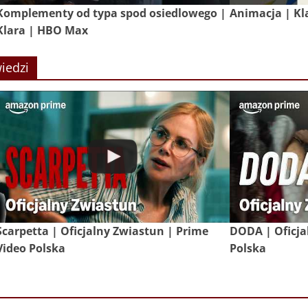
Komplementy od typa spod osiedlowego |
Animacja | Kl
Klara | HBO Max
iedzi
Scarpetta | Oficjalny Zwiastun | Prime
DODA | Oficja
Video Polska
Polska