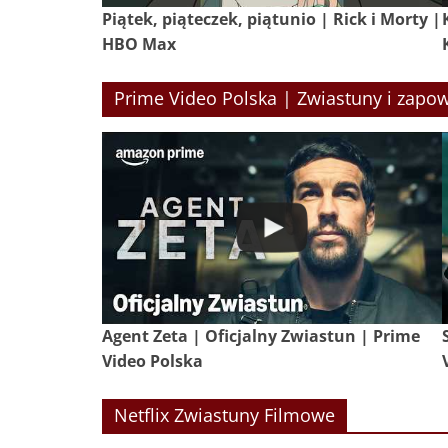
Piątek, piąteczek, piątunio | Rick i Morty |
HBO Max
Prime Video Polska | Zwiastuny i zapow
Agent Zeta | Oficjalny Zwiastun | Prime
Video Polska
Netflix Zwiastuny Filmowe