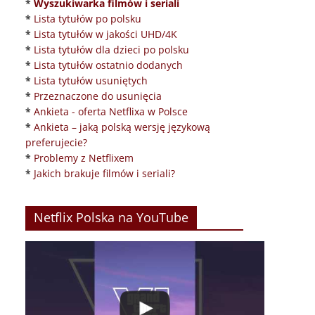
*
Wyszukiwarka filmów i seriali
*
Lista tytułów po polsku
*
Lista tytułów w jakości UHD/4K
*
Lista tytułów dla dzieci po polsku
*
Lista tytułów ostatnio dodanych
*
Lista tytułów usuniętych
*
Przeznaczone do usunięcia
*
Ankieta - oferta Netflixa w Polsce
*
Ankieta – jaką polską wersję językową
preferujecie?
*
Problemy z Netflixem
*
Jakich brakuje filmów i seriali?
Netflix Polska na YouTube