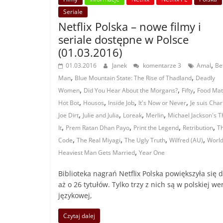
Seriale
Netflix Polska – nowe filmy i
seriale dostępne w Polsce
(01.03.2016)
,
01.03.2016
Janek
komentarze 3
Amal
Be
,
,
Man
Blue Mountain State: The Rise of Thadland
Deadly
,
,
,
Women
Did You Hear About the Morgans?
Fifty
Food Mat
,
,
,
,
Hot Bot
Housos
Inside Job
It's Now or Never
Je suis Char
,
,
,
,
Joe Dirt
Julie and Julia
Loreak
Merlin
Michael Jackson's Th
,
,
,
,
It
Prem Ratan Dhan Payo
Print the Legend
Retribution
T
,
,
,
,
Code
The Real Miyagi
The Ugly Truth
Wilfred (AU)
World
,
Heaviest Man Gets Married
Year One
Biblioteka nagrań Netflix Polska powiększyła się d
aż o 26 tytułów. Tylko trzy z nich są w polskiej wer
językowej,
Czytaj dalej