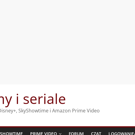
my i seriale
, Disney+, SkyShowtime i Amazon Prime Video
YSHOWTIME
PRIME VIDEO
FORUM
CZAT
LOGOWANIE/