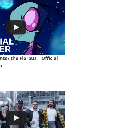
nter the Florpus | Official
ix