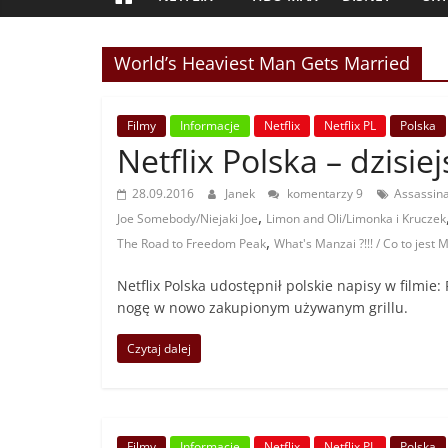
World’s Heaviest Man Gets Married
Filmy
Informacje
Netflix
Netflix PL
Polska
Netflix Polska – dzisie
28.09.2016
Janek
komentarzy 9
Assassina
,
Joe Somebody/Niejaki Joe
Limon and Oli/Limonka i Kruczek
,
The Road to Freedom Peak
What's Manzai ?!!! / Co to jest 
Netflix Polska udostępnił polskie napisy w film
nogę w nowo zakupionym używanym grillu.
Czytaj dalej
Filmy
Informacje
Netflix
Netflix PL
Polska