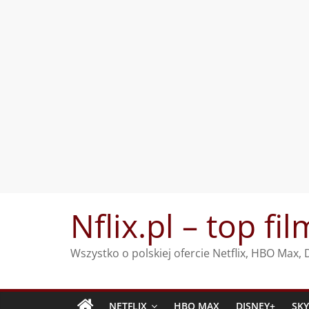
Przejdź
Nflix.pl – top fil
do
treści
Wszystko o polskiej ofercie Netflix, HBO Max
NETFLIX
HBO MAX
DISNEY+
SK