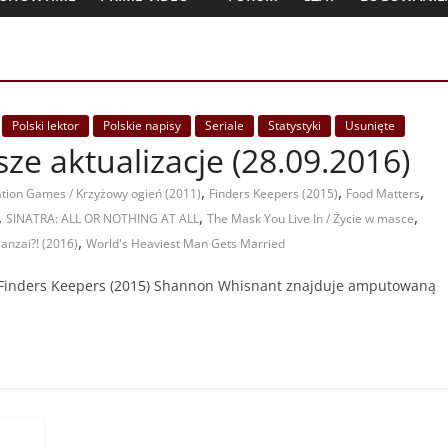
Polski lektor
Polskie napisy
Seriale
Statystyki
Usunięte
jsze aktualizacje (28.09.2016)
,
,
,
tion Games / Krzyżowy ogień (2011)
Finders Keepers (2015)
Food Matters
,
,
,
SINATRA: ALL OR NOTHING AT ALL
The Mask You Live In / Życie w masce
,
Manzai?! (2016)
World's Heaviest Man Gets Married
ie: Finders Keepers (2015) Shannon Whisnant znajduje amputowaną