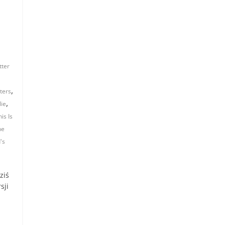
tter
,
ters
,
lie
is Is
he
's
ziś
sji