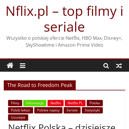
Przejdź
Nflix.pl – top filmy i
do
treści
seriale
Wszystko o polskiej ofercie Netflix, HBO Max, Disney+,
SkyShowtime i Amazon Prime Video
The Road to Freedom Peak
Filmy
Informacje
Netflix
Netflix PL
Polska
Polski lektor
Polskie napisy
Seriale
Statystyki
Usunięte
Netflix Polska – dzisiejsze