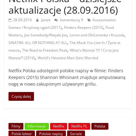
aktualizacje (28.09.2016)
28.09.2016
Janek
komentarzy 9
Assassination
,
,
Games / Krzyżowy ogień (2011)
Finders Keepers (2015)
Food
,
,
,
Matters
Joe Somebody/Niejaki Joe
Limon and Oli/Limonka i Kruczek
,
SINATRA: ALL OR NOTHING AT ALL
The Mask You Live In / Życie w
,
,
masce
The Road to Freedom Peak
What's Manzai ?!!! / Co to jest
,
Manzai?! (2016)
World's Heaviest Man Gets Married
Netflix Polska udostępnił polskie napisy w filmie: Finders
Keepers (2015) Shannon Whisnant znajduje amputowaną
nogę w nowo zakupionym używanym grillu.
Czytaj dalej
Filmy
Informacje
Netflix
Netflix PL
Polska
Polski lektor
Polskie napisy
Seriale