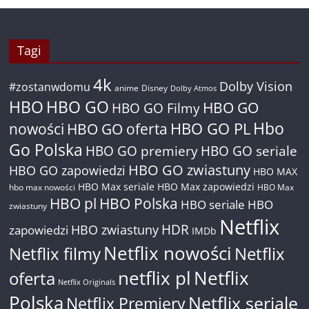
Tagi
4k
Dolby Vision
#zostanwdomu
anime
Disney
Dolby Atmos
HBO
HBO GO
HBO GO
HBO GO Filmy
Hbo
nowości
HBO GO oferta
HBO GO PL
Go Polska
HBO GO premiery
HBO GO seriale
HBO GO zwiastuny
HBO GO zapowiedzi
HBO MAX
HBO Max seriale
HBO Max zapowiedzi
hbo max nowości
HBO Max
HBO pl
HBO Polska
HBO seriale
HBO
zwiastuny
Netflix
HDR
HBO zwiastuny
zapowiedzi
IMDb
Netflix nowości
Netflix filmy
Netflix
netflix pl
Netflix
oferta
Netflix Originals
Polska
Netflix seriale
Netflix Premiery