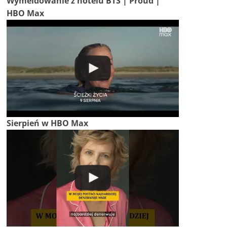
Wymeldowanie z hotelu BTS | Proud |
HBO Max
Sierpień w HBO Max