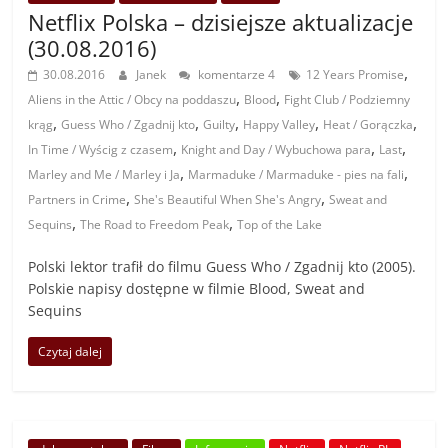
Netflix Polska – dzisiejsze aktualizacje
(30.08.2016)
,
30.08.2016
Janek
komentarze 4
12 Years Promise
,
,
Aliens in the Attic / Obcy na poddaszu
Blood
Fight Club / Podziemny
,
,
,
,
,
krąg
Guess Who / Zgadnij kto
Guilty
Happy Valley
Heat / Gorączka
,
,
,
In Time / Wyścig z czasem
Knight and Day / Wybuchowa para
Last
,
,
Marley and Me / Marley i Ja
Marmaduke / Marmaduke - pies na fali
,
,
Partners in Crime
She's Beautiful When She's Angry
Sweat and
,
,
Sequins
The Road to Freedom Peak
Top of the Lake
Polski lektor trafił do filmu Guess Who / Zgadnij kto (2005).
Polskie napisy dostępne w filmie Blood, Sweat and
Sequins
Czytaj dalej