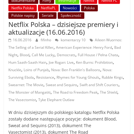
dokumentalne
Filmy
Informacje
Netflix
Netflix PL
Netflix Polska
NetflixPL
Nowości
Polska
Polskie napisy
Seriale
Społeczność
Netflix Polska – dzisiejsze premiery i
aktualizacje (16.06.2016)
16.06.2016
fifinho
komentarzy 10
Aileen Wuornos:
,
,
The Selling of a Serial Killer
American Experience: Henry Ford
Bad
,
,
,
,
,
Night
Blood
Call Me Lucky
Democrats
Full House / Pełna Chata
,
,
,
Hum Saath-Saath Hain
Joe Rogan: Live
Ken Burns: Prohibition
,
,
,
Knuckle
Loins of Punjab
Nova: Ben Franklin's Balloons
Nova:
,
,
,
,
Surviving Ebola
Resistance
Rhymes for Young Ghouls
Rubble Kings
,
,
,
Swearnet: The Movie
Sweat and Sequins
Swift and Shift Couriers
,
,
,
The Monster of Mangatiti
The Road to Freedom Peak
The Shield
,
The Vasectomist
Tyke Elephant Outlaw
W dniu dzisiejszym do polskiego katalogu Netflix Polska
zostały dodane następujące pozycje: dokument Blood,
Sweat and Sequins (2013), dokument The
Vasectomist (2013), dokument The Road