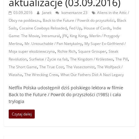
aktualizacje (03.09.2016)
03.09.2016
Janek
komentarze 23
Aliens in the Attic /
,
,
Obcy na poddaszu
Back to the Future / Powrót do przyszłości
Black
,
,
,
,
Sails
Cocaine Cowboys Reloaded
Fed Up
House of Cards
Indie
,
,
,
,
Game: The Movie
Intramural
JFK
King Kong
Merlin / Przygody
,
,
Merlina
Mr. Untouchable / Pan Nietykalny
My Super Ex-Girlfriend /
,
,
,
Moja super eksdziewczyna
Richie Rich
Square Grouper
Steak
,
,
,
,
Revolution
Surfwise / Życie na fali
The Kingdom / Królestwo
The Pill
,
,
,
The Short Game
The True Cost
The Vasectomist
The Wolfpack /
,
,
Wataha
The Wrecking Crew
What Our Fathers Did: A Nazi Legacy
Netflix Polska udostępnił dziś polskiego lektora w filmie
Back to the Future / Powrót do przyszłości (1985) i cała
trylogia
Czytaj dalej