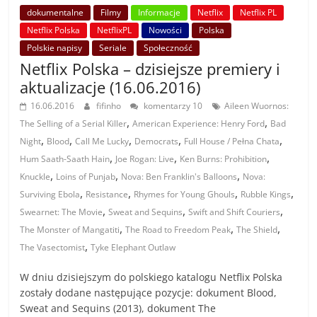
dokumentalne
Filmy
Informacje
Netflix
Netflix PL
Netflix Polska
NetflixPL
Nowości
Polska
Polskie napisy
Seriale
Społeczność
Netflix Polska – dzisiejsze premiery i
aktualizacje (16.06.2016)
16.06.2016
fifinho
komentarzy 10
Aileen Wuornos:
,
,
The Selling of a Serial Killer
American Experience: Henry Ford
Bad
,
,
,
,
,
Night
Blood
Call Me Lucky
Democrats
Full House / Pełna Chata
,
,
,
Hum Saath-Saath Hain
Joe Rogan: Live
Ken Burns: Prohibition
,
,
,
Knuckle
Loins of Punjab
Nova: Ben Franklin's Balloons
Nova:
,
,
,
,
Surviving Ebola
Resistance
Rhymes for Young Ghouls
Rubble Kings
,
,
,
Swearnet: The Movie
Sweat and Sequins
Swift and Shift Couriers
,
,
,
The Monster of Mangatiti
The Road to Freedom Peak
The Shield
,
The Vasectomist
Tyke Elephant Outlaw
W dniu dzisiejszym do polskiego katalogu Netflix Polska
zostały dodane następujące pozycje: dokument Blood,
Sweat and Sequins (2013), dokument The