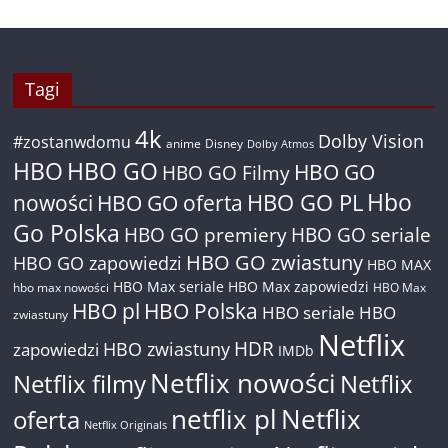
Tagi
4k
Dolby Vision
#zostanwdomu
anime
Disney
Dolby Atmos
HBO
HBO GO
HBO GO
HBO GO Filmy
Hbo
nowości
HBO GO oferta
HBO GO PL
Go Polska
HBO GO premiery
HBO GO seriale
HBO GO zwiastuny
HBO GO zapowiedzi
HBO MAX
HBO Max seriale
HBO Max zapowiedzi
hbo max nowości
HBO Max
HBO pl
HBO Polska
HBO seriale
HBO
zwiastuny
Netflix
HDR
HBO zwiastuny
zapowiedzi
IMDb
Netflix nowości
Netflix filmy
Netflix
netflix pl
Netflix
oferta
Netflix Originals