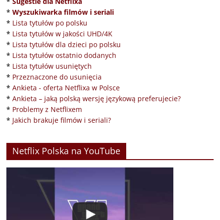
*
Sugestie dla Netflixa
*
Wyszukiwarka filmów i seriali
*
Lista tytułów po polsku
*
Lista tytułów w jakości UHD/4K
*
Lista tytułów dla dzieci po polsku
*
Lista tytułów ostatnio dodanych
*
Lista tytułów usuniętych
*
Przeznaczone do usunięcia
*
Ankieta - oferta Netflixa w Polsce
*
Ankieta – jaką polską wersję językową preferujecie?
*
Problemy z Netflixem
*
Jakich brakuje filmów i seriali?
Netflix Polska na YouTube