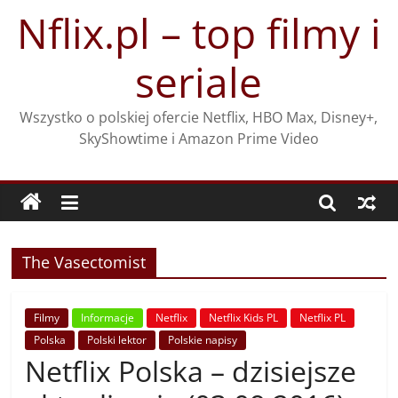
Przejdź
Nflix.pl – top filmy i
do
treści
seriale
Wszystko o polskiej ofercie Netflix, HBO Max, Disney+,
SkyShowtime i Amazon Prime Video
The Vasectomist
Filmy
Informacje
Netflix
Netflix Kids PL
Netflix PL
Polska
Polski lektor
Polskie napisy
Netflix Polska – dzisiejsze