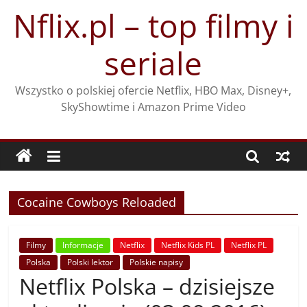
Przejdź
Nflix.pl – top filmy i
do
treści
seriale
Wszystko o polskiej ofercie Netflix, HBO Max, Disney+,
SkyShowtime i Amazon Prime Video
Cocaine Cowboys Reloaded
Filmy
Informacje
Netflix
Netflix Kids PL
Netflix PL
Polska
Polski lektor
Polskie napisy
Netflix Polska – dzisiejsze