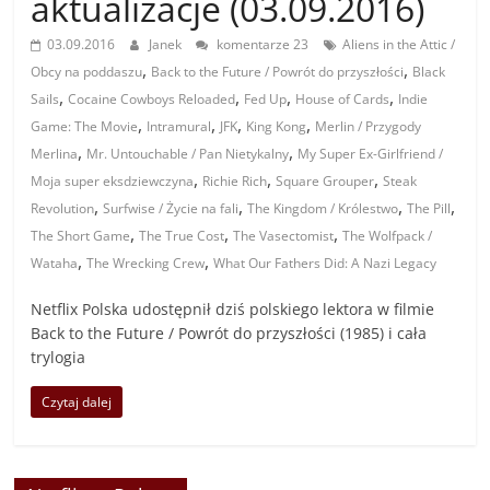
aktualizacje (03.09.2016)
03.09.2016
Janek
komentarze 23
Aliens in the Attic /
,
,
Obcy na poddaszu
Back to the Future / Powrót do przyszłości
Black
,
,
,
,
Sails
Cocaine Cowboys Reloaded
Fed Up
House of Cards
Indie
,
,
,
,
Game: The Movie
Intramural
JFK
King Kong
Merlin / Przygody
,
,
Merlina
Mr. Untouchable / Pan Nietykalny
My Super Ex-Girlfriend /
,
,
,
Moja super eksdziewczyna
Richie Rich
Square Grouper
Steak
,
,
,
,
Revolution
Surfwise / Życie na fali
The Kingdom / Królestwo
The Pill
,
,
,
The Short Game
The True Cost
The Vasectomist
The Wolfpack /
,
,
Wataha
The Wrecking Crew
What Our Fathers Did: A Nazi Legacy
Netflix Polska udostępnił dziś polskiego lektora w filmie
Back to the Future / Powrót do przyszłości (1985) i cała
trylogia
Czytaj dalej