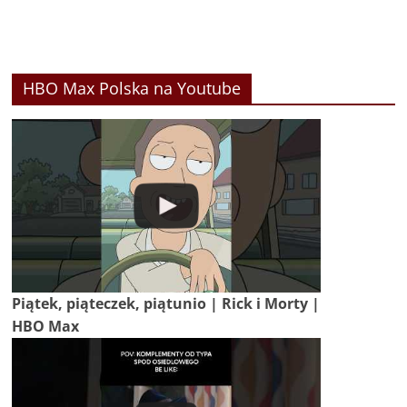
HBO Max Polska na Youtube
Piątek, piąteczek, piątunio | Rick i Morty |
HBO Max