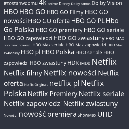
4k
Dolby Vision
#zostanwdomu
anime
Disney
Dolby Atmos
HBO
HBO GO
HBO GO
HBO GO Filmy
Hbo
nowości
HBO GO oferta
HBO GO PL
Go Polska
HBO GO premiery
HBO GO seriale
HBO GO zwiastuny
HBO GO zapowiedzi
HBO MAX
HBO Max seriale
HBO Max zapowiedzi
hbo max nowości
HBO Max
HBO pl
HBO Polska
HBO seriale
HBO
zwiastuny
Netflix
HDR
HBO zwiastuny
zapowiedzi
IMDb
Netflix nowości
Netflix filmy
Netflix
netflix pl
Netflix
oferta
Netflix Originals
Polska
Netflix seriale
Netflix Premiery
Netflix zapowiedzi
Netflix zwiastuny
nowość
premiera
UHD
ShowMax
Nowości