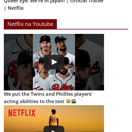
Queer Eye: We're In Japan! | Official Trailer
| Netflix
Netflix na Youtube
We put the Twins and Phillies players’
acting abilities to the test