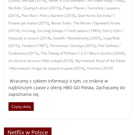
,
,
,
(2006)
Neruda (2014)
Never a Dull Moment / Ani chwili nudy (1968)
,
No Kids / Żadnych dzieci (2015)
Paper Planes / Samoloty z papieru
,
,
(2014)
Plan Bart / Plan z Bartem (2014)
Que Horas Ela Volta? /
,
Prawie jak matka (2015)
Raven Tales: The Movie / Opowieść kruka
,
,
,
(2014)
So Long
So Long Stooge / Cześć pajacu (1983)
Starry Eyes /
,
,
Gwiazdy w oczach (2014)
Stealth / Niewidzialny (2005)
SuperBob
,
,
,
(2015)
Tandem (1987)
Terminator: Genisys (2015)
The Gallows /
,
,
Szubienica (2015)
The Taking of Pelham 1 2 3 / Metro strachu (2009)
,
Un illustre inconnu / Nikt znikąd (2014)
Wyrmwood: Road of the Dead
,
/ Wyrmwood: Droga do żywych trupów (2014)
Yasmine (2014)
Wracamy z cyklem informacji o tym, co zniknie w
najbliższym czasie z oferty HBO GO Polska. Zachęcamy do
zapoznania się
Czytaj dalej
Netflix w Polsce