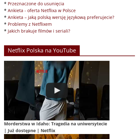
*
Przeznaczone do usunięcia
*
Ankieta - oferta Netflixa w Polsce
*
Ankieta – jaką polską wersję językową preferujecie?
*
Problemy z Netflixem
*
Jakich brakuje filmów i seriali?
Netflix Polska na YouTube
Morderstwa w Idaho: Tragedia na uniwersytecie
| Już dostępne | Netflix