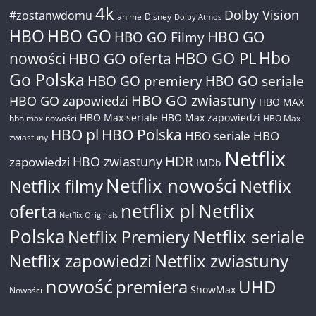
4k
Dolby Vision
#zostanwdomu
anime
Disney
Dolby Atmos
HBO
HBO GO
HBO GO
HBO GO Filmy
Hbo
nowości
HBO GO oferta
HBO GO PL
Go Polska
HBO GO premiery
HBO GO seriale
HBO GO zwiastuny
HBO GO zapowiedzi
HBO MAX
HBO Max seriale
HBO Max zapowiedzi
hbo max nowości
HBO Max
HBO pl
HBO Polska
HBO seriale
HBO
zwiastuny
Netflix
HDR
HBO zwiastuny
zapowiedzi
IMDb
Netflix nowości
Netflix filmy
Netflix
netflix pl
Netflix
oferta
Netflix Originals
Polska
Netflix seriale
Netflix Premiery
Netflix zapowiedzi
Netflix zwiastuny
nowość
premiera
UHD
ShowMax
Nowości