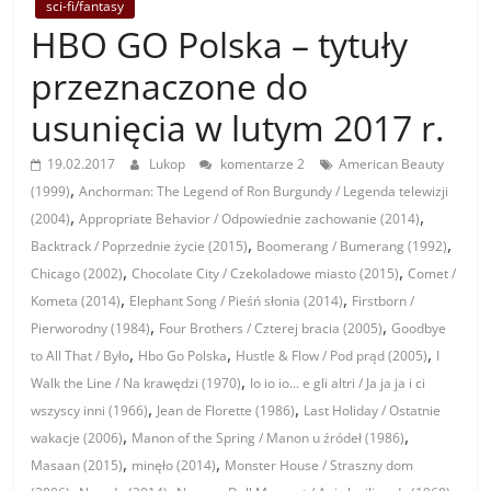
sci-fi/fantasy
HBO GO Polska – tytuły
przeznaczone do
usunięcia w lutym 2017 r.
19.02.2017
Lukop
komentarze 2
American Beauty
,
(1999)
Anchorman: The Legend of Ron Burgundy / Legenda telewizji
,
,
(2004)
Appropriate Behavior / Odpowiednie zachowanie (2014)
,
,
Backtrack / Poprzednie życie (2015)
Boomerang / Bumerang (1992)
,
,
Chicago (2002)
Chocolate City / Czekoladowe miasto (2015)
Comet /
,
,
Kometa (2014)
Elephant Song / Pieśń słonia (2014)
Firstborn /
,
,
Pierworodny (1984)
Four Brothers / Czterej bracia (2005)
Goodbye
,
,
,
to All That / Było
Hbo Go Polska
Hustle & Flow / Pod prąd (2005)
I
,
Walk the Line / Na krawędzi (1970)
Io io io... e gli altri / Ja ja ja i ci
,
,
wszyscy inni (1966)
Jean de Florette (1986)
Last Holiday / Ostatnie
,
,
wakacje (2006)
Manon of the Spring / Manon u źródeł (1986)
,
,
Masaan (2015)
minęło (2014)
Monster House / Straszny dom