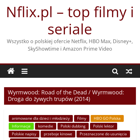
Przejdź
Nflix.pl – top filmy i
do
treści
seriale
Wszystko o polskiej ofercie Netflix, HBO Max, Disney+,
SkyShowtime i Amazon Prime Video
Wyrmwood: Road of the Dead / Wyrmwood:
Droga do żywych trupów (2014)
animowane dla dzieci i młodzieży
Filmy
HBO GO Polska
Informacje
komedie
Polski dubbing
Polski lektor
Polskie napisy
przeboje kinowe
Przeznaczone do usunięcia