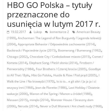
HBO GO Polska – tytuły
przeznaczone do
usunięcia w lutym 2017 r.
19.02.2017
Lukop
komentarze 2
American Beauty
,
(1999)
Anchorman: The Legend of Ron Burgundy / Legenda telewizji
,
,
(2004)
Appropriate Behavior / Odpowiednie zachowanie (2014)
,
,
Backtrack / Poprzednie życie (2015)
Boomerang / Bumerang (1992)
,
,
Chicago (2002)
Chocolate City / Czekoladowe miasto (2015)
Comet /
,
,
Kometa (2014)
Elephant Song / Pieśń słonia (2014)
Firstborn /
,
,
Pierworodny (1984)
Four Brothers / Czterej bracia (2005)
Goodbye
,
,
,
to All That / Było
Hbo Go Polska
Hustle & Flow / Pod prąd (2005)
I
,
Walk the Line / Na krawędzi (1970)
Io io io... e gli altri / Ja ja ja i ci
,
,
wszyscy inni (1966)
Jean de Florette (1986)
Last Holiday / Ostatnie
,
,
wakacje (2006)
Manon of the Spring / Manon u źródeł (1986)
,
,
Masaan (2015)
minęło (2014)
Monster House / Straszny dom
,
,
,
(2006)
Neruda (2014)
Never a Dull Moment / Ani chwili nudy (1968)