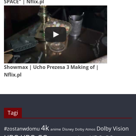
SPACE" | Nflix.pl
Showmax | Ucho Prezesa 3 Making of |
Nflix.pl
Tagi
4k
Dolby Vision
#zostanwdomu
anime
Disney
Dolby Atmos