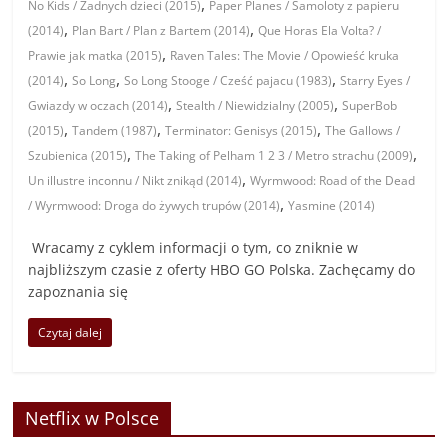
,
No Kids / Żadnych dzieci (2015)
Paper Planes / Samoloty z papieru
,
,
(2014)
Plan Bart / Plan z Bartem (2014)
Que Horas Ela Volta? /
,
Prawie jak matka (2015)
Raven Tales: The Movie / Opowieść kruka
,
,
,
(2014)
So Long
So Long Stooge / Cześć pajacu (1983)
Starry Eyes /
,
,
Gwiazdy w oczach (2014)
Stealth / Niewidzialny (2005)
SuperBob
,
,
,
(2015)
Tandem (1987)
Terminator: Genisys (2015)
The Gallows /
,
,
Szubienica (2015)
The Taking of Pelham 1 2 3 / Metro strachu (2009)
,
Un illustre inconnu / Nikt znikąd (2014)
Wyrmwood: Road of the Dead
,
/ Wyrmwood: Droga do żywych trupów (2014)
Yasmine (2014)
Wracamy z cyklem informacji o tym, co zniknie w
najbliższym czasie z oferty HBO GO Polska. Zachęcamy do
zapoznania się
Czytaj dalej
Netflix w Polsce