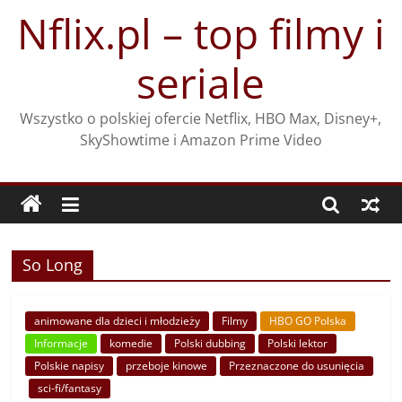
Przejdź
Nflix.pl – top filmy i
do
treści
seriale
Wszystko o polskiej ofercie Netflix, HBO Max, Disney+,
SkyShowtime i Amazon Prime Video
So Long
animowane dla dzieci i młodzieży
Filmy
HBO GO Polska
Informacje
komedie
Polski dubbing
Polski lektor
Polskie napisy
przeboje kinowe
Przeznaczone do usunięcia
sci-fi/fantasy