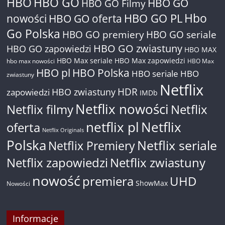
HBO
HBO GO
HBO GO
HBO GO Filmy
Hbo
nowości
HBO GO oferta
HBO GO PL
Go Polska
HBO GO premiery
HBO GO seriale
HBO GO zwiastuny
HBO GO zapowiedzi
HBO MAX
HBO Max seriale
HBO Max zapowiedzi
hbo max nowości
HBO Max
HBO pl
HBO Polska
HBO seriale
HBO
zwiastuny
Netflix
HDR
HBO zwiastuny
zapowiedzi
IMDb
Netflix nowości
Netflix filmy
Netflix
netflix pl
Netflix
oferta
Netflix Originals
Polska
Netflix seriale
Netflix Premiery
Netflix zapowiedzi
Netflix zwiastuny
nowość
premiera
UHD
ShowMax
Nowości
Informacje