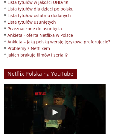
*
Lista tytułów w jakości UHD/4K
*
Lista tytułów dla dzieci po polsku
*
Lista tytułów ostatnio dodanych
*
Lista tytułów usuniętych
*
Przeznaczone do usunięcia
*
Ankieta - oferta Netflixa w Polsce
*
Ankieta – jaką polską wersję językową preferujecie?
*
Problemy z Netflixem
*
Jakich brakuje filmów i seriali?
Netflix Polska na YouTube