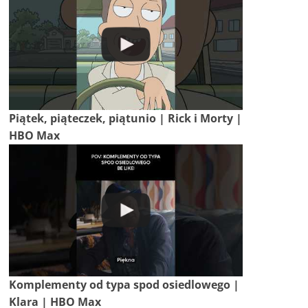
Piątek, piąteczek, piątunio | Rick i Morty |
HBO Max
Komplementy od typa spod osiedlowego |
Klara | HBO Max