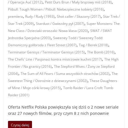
,
,
/ Operacja Auć (2012)
Petit Ours Brun / Mały brązowy miś (2018)
,
Pitbull: Tough Women / Pitbull: Niebezpieczne kobiety (2016)
,
,
,
premiera
Rudy / Rudy (1993)
Shot caller / Skazany (2017)
Star Trek /
,
,
Star Trek (2009)
Stardust / Gwiezdny pył (2007)
Super Monsters: The
,
New Class / Dzieciaki straszaki: Nowa klasa (2020)
SWAT / SWAT
,
Jednostka Specjalna (2003)
Sweeney Todd / Sweeney Todd:
,
,
Demoniczny golibroda z Fleet Street (2007)
Tag / Berek (2018)
,
,
Terminator Genisys / Terminator Genisys (2015)
The Bomb (2016)
,
The Chefs' Line / Pasjonaci kontra mistrzowie kuchni (2017)
The High
,
Frontier / Na granicy (2016)
The Stepford Wives / Żony ze Stepford
,
,
(2004)
The Sum of All Fears / Suma wszystkich strachów (2002)
The
,
Sweetest Thing / Ostrożnie z dziewczynami (2002)
These Daughters
,
of Mine / Moje córki krowy (2015)
Tomb Raider / Lara Croft: Tomb
Raider (2001)
Oferta Netflix Polska powiększyła się dziś o 2 nowe seriale
oraz 27 nowych filmów, przy czym 8 z nich ponownie
Czytaj dalej