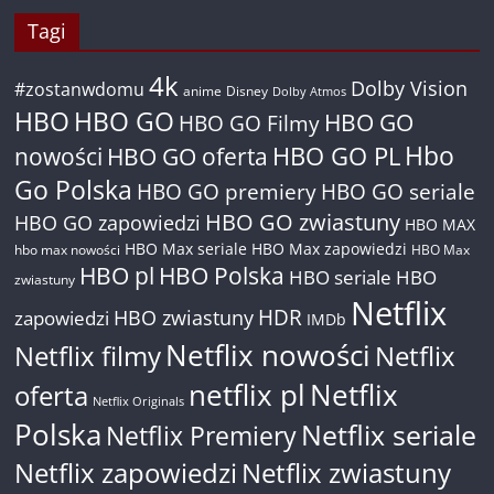
Tagi
4k
Dolby Vision
#zostanwdomu
anime
Disney
Dolby Atmos
HBO
HBO GO
HBO GO
HBO GO Filmy
Hbo
nowości
HBO GO oferta
HBO GO PL
Go Polska
HBO GO premiery
HBO GO seriale
HBO GO zwiastuny
HBO GO zapowiedzi
HBO MAX
HBO Max seriale
HBO Max zapowiedzi
hbo max nowości
HBO Max
HBO pl
HBO Polska
HBO seriale
HBO
zwiastuny
Netflix
HDR
HBO zwiastuny
zapowiedzi
IMDb
Netflix nowości
Netflix filmy
Netflix
netflix pl
Netflix
oferta
Netflix Originals
Polska
Netflix seriale
Netflix Premiery
Netflix zapowiedzi
Netflix zwiastuny