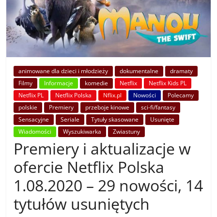
animowane dla dzieci i młodzieży
dokumentalne
dramaty
Filmy
Informacje
komedie
Netflix
Netflix Kids PL
Netflix PL
Netflix Polska
Nflix.pl
Nowości
Polecamy
polskie
Premiery
przeboje kinowe
sci-fi/fantasy
Sensacyjne
Seriale
Tytuły skasowane
Usunięte
Wiadomości
Wyszukiwarka
Zwiastuny
Premiery i aktualizacje w
ofercie Netflix Polska
1.08.2020 – 29 nowości, 14
tytułów usuniętych