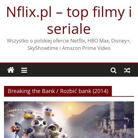
Przejdź
Nflix.pl – top filmy i
do
treści
seriale
Wszystko o polskiej ofercie Netflix, HBO Max, Disney+,
SkyShowtime i Amazon Prime Video
Breaking the Bank / Rozbić bank (2014)