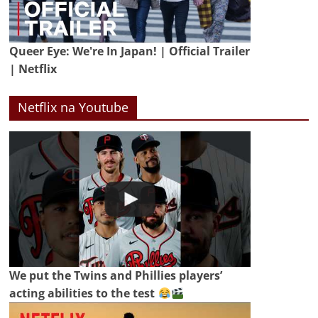
Queer Eye: We're In Japan! | Official Trailer
| Netflix
Netflix na Youtube
We put the Twins and Phillies players’
acting abilities to the test