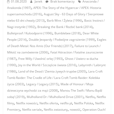
01.08.2020
Janek
Brak komentarzy
Anaconda /
,
Anakonda (1997)
APEX: The Story of the Hypercar / APEX: Historia
,
supersamochodu (2016)
August Sky - 63 Days of Glory / Sierpniowe
,
,
niebo 63 dni chwaly (2013)
Barb Wire / Żyleta (1996)
Basic Instinct /
,
,
Nagi instynkt (1992)
Breaking the Bank / Rozbić bank (2014)
,
,
Bulletproof / Kuloodporni (1996)
Bumblebee (2018)
Dear White
,
,
People (2014)
Double Jeopardy / Podwójne zagrożenie (1999)
Eagles
,
of Death Metal: Nos Amis (Our Friends) (2017)
Failure to Launch /
,
Miłość na zamówienie (2006)
Fatal Attraction / Fatalne zauroczenie
,
,
(1987)
Free Willy / Uwolnić orkę (1993)
Ghost / Uwierz w ducha
,
,
(1990)
Joy in the World / Szczęście świata (2016)
Labyrinth / Labirynt
,
,
(1986)
Land of the Dead / Ziemia żywych trupów (2005)
Lara Croft
Tomb Raider: The Cradle of Life / Lara Croft Tomb Raider: Kolebka
,
,
życia (2003)
Legacy / Legacy (2015)
Made of Honour / Moja
,
dziewczyna wychodzi za mąż (2008)
Manou The Swift / Manu Bądź
,
,
,
sobą! (2019)
Mulholland Dr / Mulholland Drive (2001)
Netflix
Netflix
,
,
,
,
,
filmy
Netflix nowości
Netflix oferta
netflix pl
Netflix Polska
Netflix
,
,
,
,
Premiery
Netflix seriale
Netflix zwiastuny
nowość
Operation Ouch!