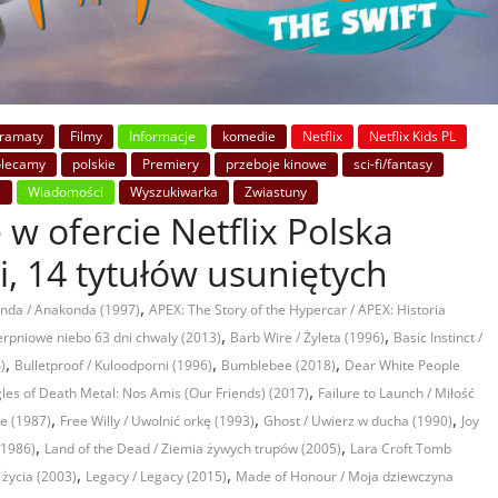
ramaty
Filmy
Informacje
komedie
Netflix
Netflix Kids PL
olecamy
polskie
Premiery
przeboje kinowe
sci-fi/fantasy
e
Wiadomości
Wyszukiwarka
Zwiastuny
 w ofercie Netflix Polska
i, 14 tytułów usuniętych
,
nda / Anakonda (1997)
APEX: The Story of the Hypercar / APEX: Historia
,
,
ierpniowe niebo 63 dni chwaly (2013)
Barb Wire / Żyleta (1996)
Basic Instinct /
,
,
,
)
Bulletproof / Kuloodporni (1996)
Bumblebee (2018)
Dear White People
,
les of Death Metal: Nos Amis (Our Friends) (2017)
Failure to Launch / Miłość
,
,
,
ie (1987)
Free Willy / Uwolnić orkę (1993)
Ghost / Uwierz w ducha (1990)
Joy
,
,
(1986)
Land of the Dead / Ziemia żywych trupów (2005)
Lara Croft Tomb
,
,
 życia (2003)
Legacy / Legacy (2015)
Made of Honour / Moja dziewczyna