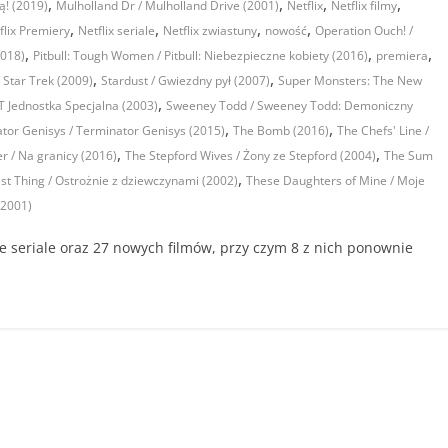
,
,
,
,
ą! (2019)
Mulholland Dr / Mulholland Drive (2001)
Netflix
Netflix filmy
,
,
,
,
flix Premiery
Netflix seriale
Netflix zwiastuny
nowość
Operation Ouch! /
,
,
,
2018)
Pitbull: Tough Women / Pitbull: Niebezpieczne kobiety (2016)
premiera
,
,
/ Star Trek (2009)
Stardust / Gwiezdny pył (2007)
Super Monsters: The New
,
 Jednostka Specjalna (2003)
Sweeney Todd / Sweeney Todd: Demoniczny
,
,
tor Genisys / Terminator Genisys (2015)
The Bomb (2016)
The Chefs' Line /
,
,
er / Na granicy (2016)
The Stepford Wives / Żony ze Stepford (2004)
The Sum
,
t Thing / Ostrożnie z dziewczynami (2002)
These Daughters of Mine / Moje
(2001)
owe seriale oraz 27 nowych filmów, przy czym 8 z nich ponownie