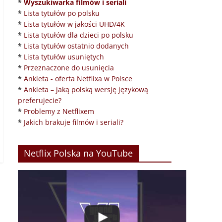
*
Wyszukiwarka filmów i seriali
*
Lista tytułów po polsku
*
Lista tytułów w jakości UHD/4K
*
Lista tytułów dla dzieci po polsku
*
Lista tytułów ostatnio dodanych
*
Lista tytułów usuniętych
*
Przeznaczone do usunięcia
*
Ankieta - oferta Netflixa w Polsce
*
Ankieta – jaką polską wersję językową
preferujecie?
*
Problemy z Netflixem
*
Jakich brakuje filmów i seriali?
Netflix Polska na YouTube