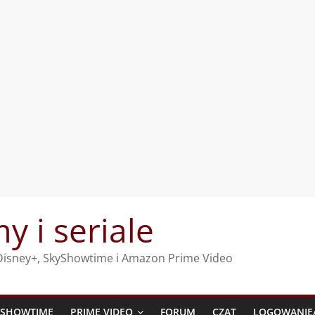
my i seriale
, Disney+, SkyShowtime i Amazon Prime Video
YSHOWTIME
PRIME VIDEO
FORUM
CZAT
LOGOWANIE/