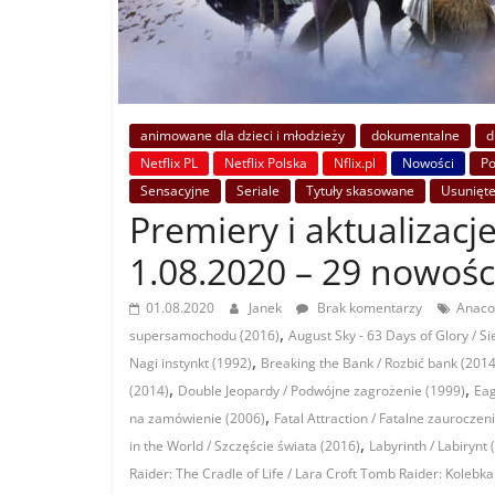
animowane dla dzieci i młodzieży
dokumentalne
d
Netflix PL
Netflix Polska
Nflix.pl
Nowości
P
Sensacyjne
Seriale
Tytuły skasowane
Usunięt
Premiery i aktualizacje
1.08.2020 – 29 nowośc
01.08.2020
Janek
Brak komentarzy
Anaco
,
supersamochodu (2016)
August Sky - 63 Days of Glory / S
,
Nagi instynkt (1992)
Breaking the Bank / Rozbić bank (2014
,
,
(2014)
Double Jeopardy / Podwójne zagrożenie (1999)
Eag
,
na zamówienie (2006)
Fatal Attraction / Fatalne zauroczen
,
in the World / Szczęście świata (2016)
Labyrinth / Labirynt 
Raider: The Cradle of Life / Lara Croft Tomb Raider: Kolebka