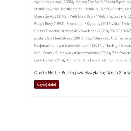
,
wychodzi za mąż (2008)
Manou The Swift / Manu Bądź sob
,
,
,
,
Netflix nowości
Netflix oferta
netflix pl
Netflix Polska
Net
,
Operacja Auć (2012)
Petit Ours Brun / Mały brązowy miś (
,
,
Rudy / Rudy (1993)
Shot caller / Skazany (2017)
Star Trek 
,
Class / Dzieciaki straszaki: Nowa klasa (2020)
SWAT / SWAT
,
,
golibroda z Fleet Street (2007)
Tag / Berek (2018)
Termina
,
Pasjonaci kontra mistrzowie kuchni (2017)
The High Fronti
,
of All Fears / Suma wszystkich strachów (2002)
The Sweetes
,
córki krowy (2015)
Tomb Raider / Lara Croft: Tomb Raider 
Oferta Netflix Polska powiększyła się dziś o 2 n
Czytaj dalej