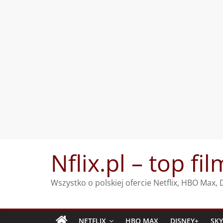
Przejdź
Nflix.pl – top fil
do
treści
Wszystko o polskiej ofercie Netflix, HBO Max
NETFLIX
HBO MAX
DISNEY+
SK