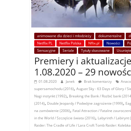
animowane dla dzieci i młodzieży
dokumentalne
d
Netflix PL
Netflix Polska
Nflix.pl
Nowości
P
Sensacyjne
Seriale
Tytuły skasowane
Usunięt
Premiery i aktualizacje
1.08.2020 – 29 nowośc
01.08.2020
Janek
Brak komentarzy
Anaco
,
supersamochodu (2016)
August Sky - 63 Days of Glory / S
,
Nagi instynkt (1992)
Breaking the Bank / Rozbić bank (2014
,
,
(2014)
Double Jeopardy / Podwójne zagrożenie (1999)
Eag
,
na zamówienie (2006)
Fatal Attraction / Fatalne zauroczen
,
in the World / Szczęście świata (2016)
Labyrinth / Labirynt 
Raider: The Cradle of Life / Lara Croft Tomb Raider: Kolebka