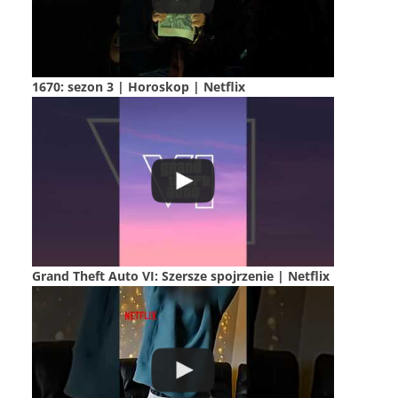
1670: sezon 3 | Horoskop | Netflix
Grand Theft Auto VI: Szersze spojrzenie | Netflix