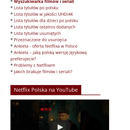
*
Wyszukiwarka filmów i seriali
*
Lista tytułów po polsku
*
Lista tytułów w jakości UHD/4K
*
Lista tytułów dla dzieci po polsku
*
Lista tytułów ostatnio dodanych
*
Lista tytułów usuniętych
*
Przeznaczone do usunięcia
*
Ankieta - oferta Netflixa w Polsce
*
Ankieta – jaką polską wersję językową
preferujecie?
*
Problemy z Netflixem
*
Jakich brakuje filmów i seriali?
Netflix Polska na YouTube