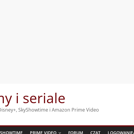
my i seriale
, Disney+, SkyShowtime i Amazon Prime Video
YSHOWTIME
PRIME VIDEO
FORUM
CZAT
LOGOWANIE/