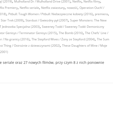
,
,
,
,
ą! (2019)
Mulholland Dr / Mulholland Drive (2001)
Netflix
Netflix filmy
,
,
,
,
flix Premiery
Netflix seriale
Netflix zwiastuny
nowość
Operation Ouch! /
,
,
,
2018)
Pitbull: Tough Women / Pitbull: Niebezpieczne kobiety (2016)
premiera
,
,
/ Star Trek (2009)
Stardust / Gwiezdny pył (2007)
Super Monsters: The New
,
 Jednostka Specjalna (2003)
Sweeney Todd / Sweeney Todd: Demoniczny
,
,
tor Genisys / Terminator Genisys (2015)
The Bomb (2016)
The Chefs' Line /
,
,
er / Na granicy (2016)
The Stepford Wives / Żony ze Stepford (2004)
The Sum
,
t Thing / Ostrożnie z dziewczynami (2002)
These Daughters of Mine / Moje
(2001)
owe seriale oraz 27 nowych filmów, przy czym 8 z nich ponownie