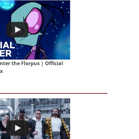
nter the Florpus | Official
ix