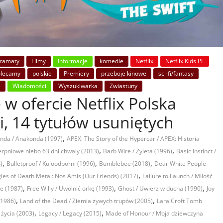
ramaty
Filmy
Informacje
komedie
Netflix
Netflix Kids PL
olecamy
polskie
Premiery
przeboje kinowe
sci-fi/fantasy
e
Wiadomości
Wyszukiwarka
Zwiastuny
 w ofercie Netflix Polska
i, 14 tytułów usuniętych
,
nda / Anakonda (1997)
APEX: The Story of the Hypercar / APEX: Historia
,
,
ierpniowe niebo 63 dni chwaly (2013)
Barb Wire / Żyleta (1996)
Basic Instinct /
,
,
,
)
Bulletproof / Kuloodporni (1996)
Bumblebee (2018)
Dear White People
,
les of Death Metal: Nos Amis (Our Friends) (2017)
Failure to Launch / Miłość
,
,
,
ie (1987)
Free Willy / Uwolnić orkę (1993)
Ghost / Uwierz w ducha (1990)
Joy
,
,
(1986)
Land of the Dead / Ziemia żywych trupów (2005)
Lara Croft Tomb
,
,
 życia (2003)
Legacy / Legacy (2015)
Made of Honour / Moja dziewczyna