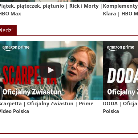
Piątek, piąteczek, piątunio | Rick i Morty |
Komplementy 
HBO Max
Klara | HBO 
iedzi
Scarpetta | Oficjalny Zwiastun | Prime
DODA | Oficja
Video Polska
Polska