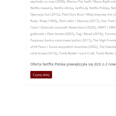
,
wychodzi za mąż (2008)
Manou The Swift / Manu Bądź sob
,
,
,
,
Netflix nowości
Netflix oferta
netflix pl
Netflix Polska
Net
,
Operacja Auć (2012)
Petit Ours Brun / Mały brązowy miś (
,
,
Rudy / Rudy (1993)
Shot caller / Skazany (2017)
Star Trek 
,
Class / Dzieciaki straszaki: Nowa klasa (2020)
SWAT / SWAT
,
,
golibroda z Fleet Street (2007)
Tag / Berek (2018)
Termina
,
Pasjonaci kontra mistrzowie kuchni (2017)
The High Fronti
,
of All Fears / Suma wszystkich strachów (2002)
The Sweetes
,
córki krowy (2015)
Tomb Raider / Lara Croft: Tomb Raider 
Oferta Netflix Polska powiększyła się dziś o 2 n
Czytaj dalej