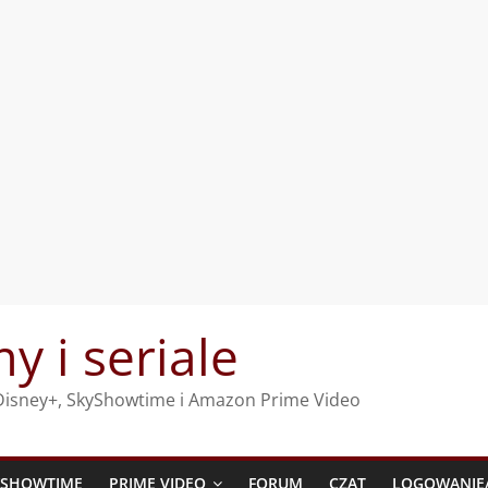
my i seriale
, Disney+, SkyShowtime i Amazon Prime Video
YSHOWTIME
PRIME VIDEO
FORUM
CZAT
LOGOWANIE/