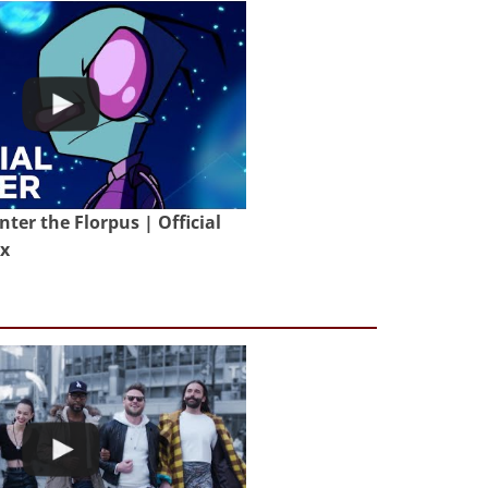
nter the Florpus | Official
ix