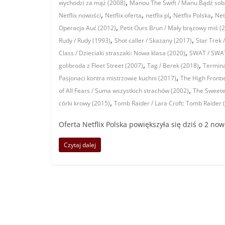
,
wychodzi za mąż (2008)
Manou The Swift / Manu Bądź sob
,
,
,
,
Netflix nowości
Netflix oferta
netflix pl
Netflix Polska
Net
,
Operacja Auć (2012)
Petit Ours Brun / Mały brązowy miś (
,
,
Rudy / Rudy (1993)
Shot caller / Skazany (2017)
Star Trek 
,
Class / Dzieciaki straszaki: Nowa klasa (2020)
SWAT / SWAT
,
,
golibroda z Fleet Street (2007)
Tag / Berek (2018)
Termina
,
Pasjonaci kontra mistrzowie kuchni (2017)
The High Fronti
,
of All Fears / Suma wszystkich strachów (2002)
The Sweetes
,
córki krowy (2015)
Tomb Raider / Lara Croft: Tomb Raider 
Oferta Netflix Polska powiększyła się dziś o 2 n
Czytaj dalej