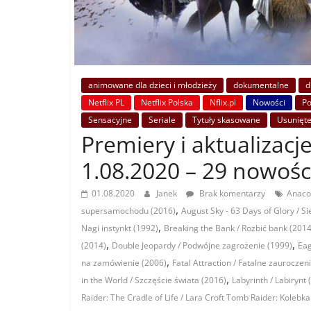
animowane dla dzieci i młodzieży
dokumentalne
d
Netflix PL
Netflix Polska
Nflix.pl
Nowości
P
Sensacyjne
Seriale
Tytuły skasowane
Usunięt
Premiery i aktualizacje
1.08.2020 – 29 nowośc
01.08.2020
Janek
Brak komentarzy
Anaco
,
supersamochodu (2016)
August Sky - 63 Days of Glory / S
,
Nagi instynkt (1992)
Breaking the Bank / Rozbić bank (2014
,
,
(2014)
Double Jeopardy / Podwójne zagrożenie (1999)
Eag
,
na zamówienie (2006)
Fatal Attraction / Fatalne zauroczen
,
in the World / Szczęście świata (2016)
Labyrinth / Labirynt 
Raider: The Cradle of Life / Lara Croft Tomb Raider: Kolebka