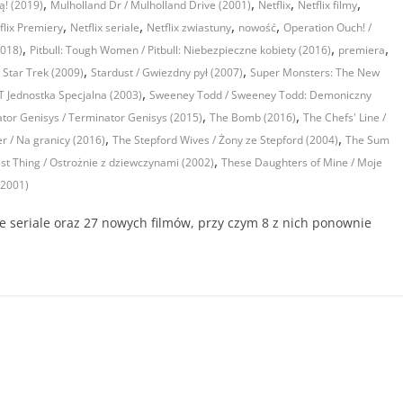
,
,
,
,
ą! (2019)
Mulholland Dr / Mulholland Drive (2001)
Netflix
Netflix filmy
,
,
,
,
flix Premiery
Netflix seriale
Netflix zwiastuny
nowość
Operation Ouch! /
,
,
,
2018)
Pitbull: Tough Women / Pitbull: Niebezpieczne kobiety (2016)
premiera
,
,
/ Star Trek (2009)
Stardust / Gwiezdny pył (2007)
Super Monsters: The New
,
 Jednostka Specjalna (2003)
Sweeney Todd / Sweeney Todd: Demoniczny
,
,
tor Genisys / Terminator Genisys (2015)
The Bomb (2016)
The Chefs' Line /
,
,
er / Na granicy (2016)
The Stepford Wives / Żony ze Stepford (2004)
The Sum
,
t Thing / Ostrożnie z dziewczynami (2002)
These Daughters of Mine / Moje
(2001)
owe seriale oraz 27 nowych filmów, przy czym 8 z nich ponownie