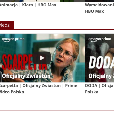
Animacja | Klara | HBO Max
Wymeldowanie 
HBO Max
iedzi
Scarpetta | Oficjalny Zwiastun | Prime
DODA | Oficja
Video Polska
Polska