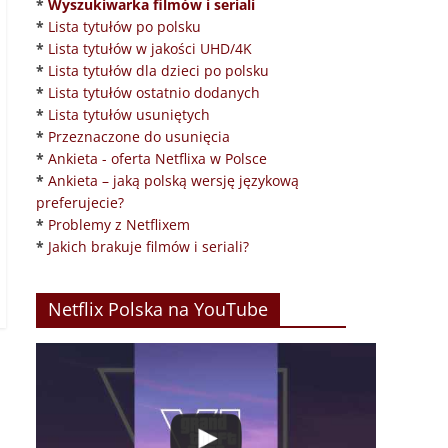
*
Wyszukiwarka filmów i seriali
*
Lista tytułów po polsku
*
Lista tytułów w jakości UHD/4K
*
Lista tytułów dla dzieci po polsku
*
Lista tytułów ostatnio dodanych
*
Lista tytułów usuniętych
*
Przeznaczone do usunięcia
*
Ankieta - oferta Netflixa w Polsce
*
Ankieta – jaką polską wersję językową
preferujecie?
*
Problemy z Netflixem
*
Jakich brakuje filmów i seriali?
Netflix Polska na YouTube