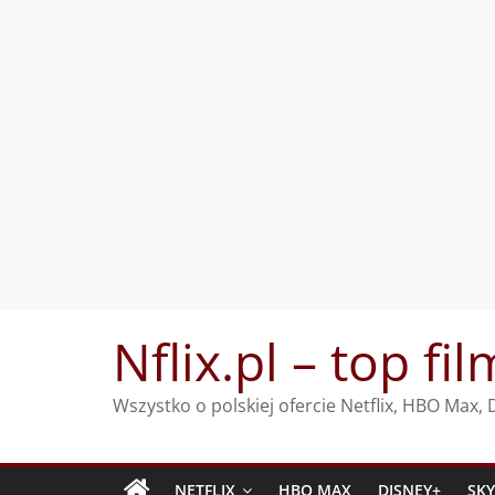
Przejdź
Nflix.pl – top fil
do
treści
Wszystko o polskiej ofercie Netflix, HBO Max
NETFLIX
HBO MAX
DISNEY+
SK