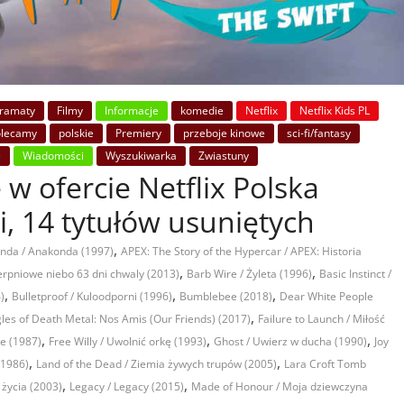
ramaty
Filmy
Informacje
komedie
Netflix
Netflix Kids PL
olecamy
polskie
Premiery
przeboje kinowe
sci-fi/fantasy
e
Wiadomości
Wyszukiwarka
Zwiastuny
 w ofercie Netflix Polska
i, 14 tytułów usuniętych
,
nda / Anakonda (1997)
APEX: The Story of the Hypercar / APEX: Historia
,
,
ierpniowe niebo 63 dni chwaly (2013)
Barb Wire / Żyleta (1996)
Basic Instinct /
,
,
,
)
Bulletproof / Kuloodporni (1996)
Bumblebee (2018)
Dear White People
,
les of Death Metal: Nos Amis (Our Friends) (2017)
Failure to Launch / Miłość
,
,
,
ie (1987)
Free Willy / Uwolnić orkę (1993)
Ghost / Uwierz w ducha (1990)
Joy
,
,
(1986)
Land of the Dead / Ziemia żywych trupów (2005)
Lara Croft Tomb
,
,
 życia (2003)
Legacy / Legacy (2015)
Made of Honour / Moja dziewczyna