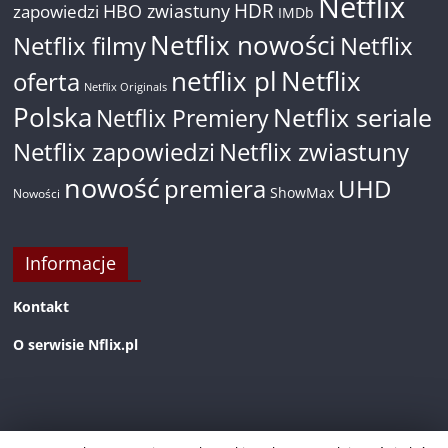
Netflix
HDR
HBO zwiastuny
zapowiedzi
IMDb
Netflix nowości
Netflix filmy
Netflix
netflix pl
Netflix
oferta
Netflix Originals
Polska
Netflix seriale
Netflix Premiery
Netflix zapowiedzi
Netflix zwiastuny
nowość
premiera
UHD
ShowMax
Nowości
Informacje
Kontakt
O serwisie Nflix.pl