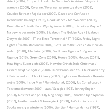
,
dzieci (2006)
Cirque du Freak: The Vampire's Assistant / Asystent
,
,
wampira (2009)
Coraline / Koralina i tajemnicze drzwi (2008)
,
Couples Retreat / Raj dla par (2009)
Dazed and Confused /
,
,
Uczniowska balanga (1993)
Dead Silence / Martwa cisza (2007)
,
Death Race / Death Race: Wyścig śmierci (2008)
Definitely Maybe /
,
Na pewno być może (2008)
Elizabeth: The Golden Age / Elizabeth:
,
,
Złoty wiek (2007)
ET the Extra-Terrestrial / ET (1982)
Friday Night
,
Lights / Światła stadionów (2004)
Get Him to the Greek / Idol z piekła
,
,
rodem (2010)
Gladiator (2000)
God Loves Uganda / Bóg kocha
,
,
,
,
Ugandę (2013)
Green Zone (2010)
Honey (2003)
Housos (2011)
,
How High / Super zioło (2001)
How the Grinch Stole Christmas /
,
Grinch: świąt nie będzie (2000)
I Now Pronounce You Chuck and Larry
,
/ Państwo młodzi: Chuck i Larry (2007)
Inglourious Basterds / Bękarty
,
,
wojny (2009)
Inside Man / Plan doskonały (2006)
It's Complicated /
,
,
To skomplikowane (2009)
Jaws / Szczęki (1975)
Johnny English
,
,
,
(2003)
Kids for Cash (2013)
King Kong (2005)
Knocked Up / Wpadka
,
,
(2007)
Leatherheads / Miłosne gierki (2008)
Let's Go to Prison /
,
,
Spotkajmy się w więzieniu (2006)
Liar Liar / Kłamca kłamca (1997)