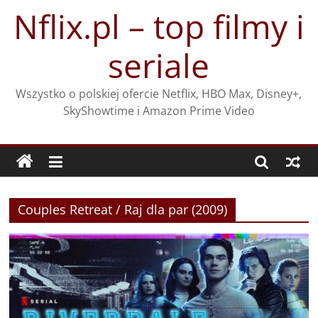
Przejdź
Nflix.pl – top filmy i
do
treści
seriale
Wszystko o polskiej ofercie Netflix, HBO Max, Disney+,
SkyShowtime i Amazon Prime Video
Couples Retreat / Raj dla par (2009)