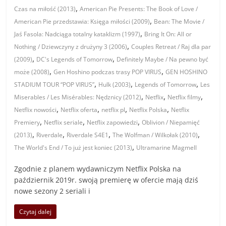
,
Czas na miłość (2013)
American Pie Presents: The Book of Love /
,
American Pie przedstawia: Księga miłości (2009)
Bean: The Movie /
,
Jaś Fasola: Nadciąga totalny kataklizm (1997)
Bring It On: All or
,
Nothing / Dziewczyny z drużyny 3 (2006)
Couples Retreat / Raj dla par
,
,
(2009)
DC's Legends of Tomorrow
Definitely Maybe / Na pewno być
,
,
może (2008)
Gen Hoshino podczas trasy POP VIRUS
GEN HOSHINO
,
,
,
STADIUM TOUR “POP VIRUS”
Hulk (2003)
Legends of Tomorrow
Les
,
,
,
Miserables / Les Misérables: Nędznicy (2012)
Netflix
Netflix filmy
,
,
,
,
Netflix nowości
Netflix oferta
netflix pl
Netflix Polska
Netflix
,
,
,
Premiery
Netflix seriale
Netflix zapowiedzi
Oblivion / Niepamięć
,
,
,
,
(2013)
Riverdale
Riverdale S4E1
The Wolfman / Wilkołak (2010)
,
The World's End / To już jest koniec (2013)
Ultramarine Magmell
Zgodnie z planem wydawniczym Netflix Polska na
październik 2019r. swoją premierę w ofercie mają dziś
nowe sezony 2 seriali i
Czytaj dalej