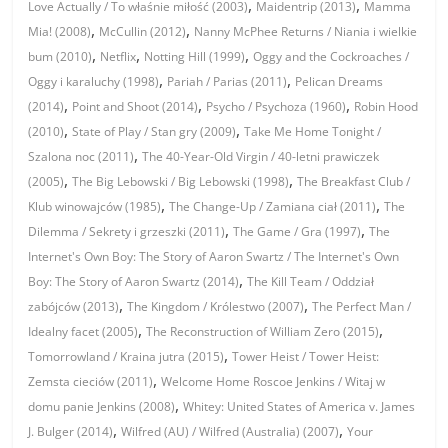
,
,
Love Actually / To właśnie miłość (2003)
Maidentrip (2013)
Mamma
,
,
Mia! (2008)
McCullin (2012)
Nanny McPhee Returns / Niania i wielkie
,
,
,
bum (2010)
Netflix
Notting Hill (1999)
Oggy and the Cockroaches /
,
,
Oggy i karaluchy (1998)
Pariah / Parias (2011)
Pelican Dreams
,
,
,
(2014)
Point and Shoot (2014)
Psycho / Psychoza (1960)
Robin Hood
,
,
(2010)
State of Play / Stan gry (2009)
Take Me Home Tonight /
,
Szalona noc (2011)
The 40-Year-Old Virgin / 40-letni prawiczek
,
,
(2005)
The Big Lebowski / Big Lebowski (1998)
The Breakfast Club /
,
,
Klub winowajców (1985)
The Change-Up / Zamiana ciał (2011)
The
,
,
Dilemma / Sekrety i grzeszki (2011)
The Game / Gra (1997)
The
Internet's Own Boy: The Story of Aaron Swartz / The Internet's Own
,
Boy: The Story of Aaron Swartz (2014)
The Kill Team / Oddział
,
,
zabójców (2013)
The Kingdom / Królestwo (2007)
The Perfect Man /
,
,
Idealny facet (2005)
The Reconstruction of William Zero (2015)
,
Tomorrowland / Kraina jutra (2015)
Tower Heist / Tower Heist:
,
Zemsta cieciów (2011)
Welcome Home Roscoe Jenkins / Witaj w
,
domu panie Jenkins (2008)
Whitey: United States of America v. James
,
,
J. Bulger (2014)
Wilfred (AU) / Wilfred (Australia) (2007)
Your