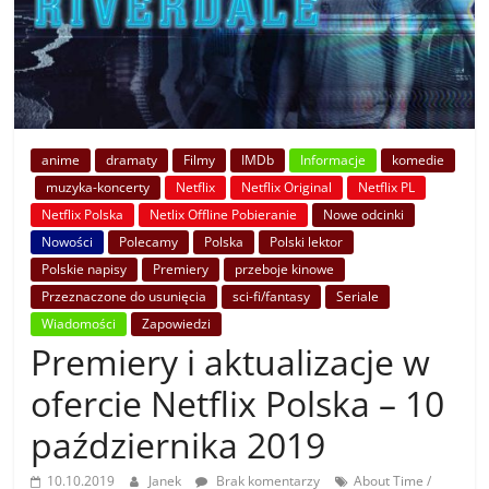
anime
dramaty
Filmy
IMDb
Informacje
komedie
muzyka-koncerty
Netflix
Netflix Original
Netflix PL
Netflix Polska
Netlix Offline Pobieranie
Nowe odcinki
Nowości
Polecamy
Polska
Polski lektor
Polskie napisy
Premiery
przeboje kinowe
Przeznaczone do usunięcia
sci-fi/fantasy
Seriale
Wiadomości
Zapowiedzi
Premiery i aktualizacje w
ofercie Netflix Polska – 10
października 2019
10.10.2019
Janek
Brak komentarzy
About Time /