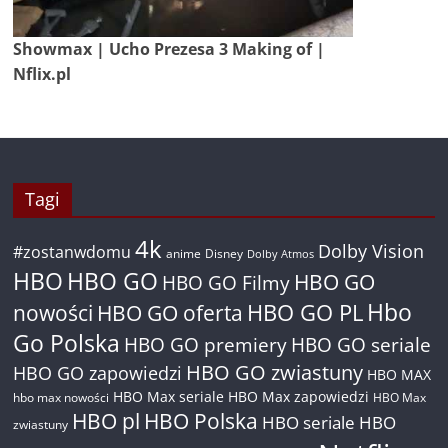
Showmax | Ucho Prezesa 3 Making of |
Nflix.pl
Tagi
4k
Dolby Vision
#zostanwdomu
anime
Disney
Dolby Atmos
HBO
HBO GO
HBO GO
HBO GO Filmy
Hbo
nowości
HBO GO oferta
HBO GO PL
Go Polska
HBO GO premiery
HBO GO seriale
HBO GO zwiastuny
HBO GO zapowiedzi
HBO MAX
HBO Max seriale
HBO Max zapowiedzi
hbo max nowości
HBO Max
HBO pl
HBO Polska
HBO seriale
HBO
zwiastuny