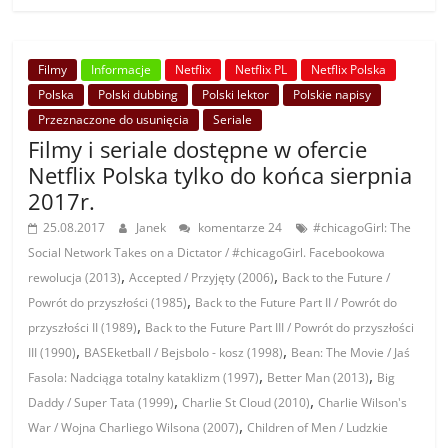
Filmy
Informacje
Netflix
Netflix PL
Netflix Polska
Polska
Polski dubbing
Polski lektor
Polskie napisy
Przeznaczone do usunięcia
Seriale
Filmy i seriale dostępne w ofercie
Netflix Polska tylko do końca sierpnia
2017r.
25.08.2017
Janek
komentarze 24
#chicagoGirl: The
Social Network Takes on a Dictator / #chicagoGirl. Facebookowa
,
,
rewolucja (2013)
Accepted / Przyjęty (2006)
Back to the Future /
,
Powrót do przyszłości (1985)
Back to the Future Part II / Powrót do
,
przyszłości II (1989)
Back to the Future Part III / Powrót do przyszłości
,
,
III (1990)
BASEketball / Bejsbolo - kosz (1998)
Bean: The Movie / Jaś
,
,
Fasola: Nadciąga totalny kataklizm (1997)
Better Man (2013)
Big
,
,
Daddy / Super Tata (1999)
Charlie St Cloud (2010)
Charlie Wilson's
,
War / Wojna Charliego Wilsona (2007)
Children of Men / Ludzkie