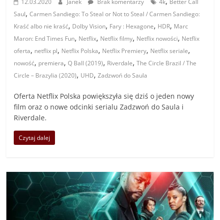
,
12.03.2020
Janek
Brak komentarzy
4k
Better Call
,
Saul
Carmen Sandiego: To Steal or Not to Steal / Carmen Sandiego:
,
,
,
,
Kraść albo nie kraść
Dolby Vision
Fary : Hexagone
HDR
Marc
,
,
,
,
Maron: End Times Fun
Netflix
Netflix filmy
Netflix nowości
Netflix
,
,
,
,
,
oferta
netflix pl
Netflix Polska
Netflix Premiery
Netflix seriale
,
,
,
,
nowość
premiera
Q Ball (2019)
Riverdale
The Circle Brazil / The
,
,
Circle – Brazylia (2020)
UHD
Zadzwoń do Saula
Oferta Netflix Polska powiększyła się dziś o jeden nowy
film oraz o nowe odcinki serialu Zadzwoń do Saula i
Riverdale.
Czytaj dalej