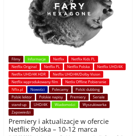
Filmy
Informacje
Netflix
Netflix Kids PL
Netflix Original
Netflix PL
Netflix Polska
Netflix UHD/4K
Netflix UHD/4K HDR
Netflix UHD/4K/Dolby Vision
Netflix wyprodukowany film
Netlix Offline Pobieranie
Nflix.pl
Nowości
Polecamy
Polski dubbing
Polski lektor
Polskie napisy
Premiery
Seriale
stand-up
UHD/4K
Wiadomości
Wyszukiwarka
Zapowiedzi
Premiery i aktualizacje w ofercie
Netflix Polska – 10-12 marca