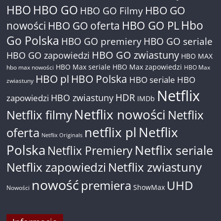
HBO
HBO GO
HBO GO
HBO GO Filmy
Hbo
nowości
HBO GO oferta
HBO GO PL
Go Polska
HBO GO premiery
HBO GO seriale
HBO GO zwiastuny
HBO GO zapowiedzi
HBO MAX
HBO Max seriale
HBO Max zapowiedzi
hbo max nowości
HBO Max
HBO pl
HBO Polska
HBO seriale
HBO
zwiastuny
Netflix
HDR
HBO zwiastuny
zapowiedzi
IMDb
Netflix nowości
Netflix filmy
Netflix
netflix pl
Netflix
oferta
Netflix Originals
Polska
Netflix seriale
Netflix Premiery
Netflix zapowiedzi
Netflix zwiastuny
nowość
premiera
UHD
ShowMax
Nowości