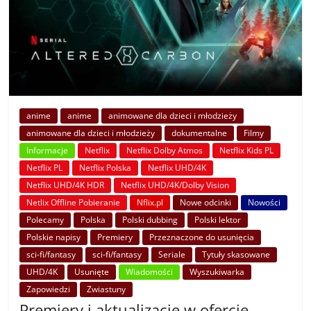
anime
anime
animowane dla dzieci i młodzieży
animowane dla dzieci i młodzieży
dokumentalne
Filmy
Informacje
Netflix
Netflix Dolby Atmos
Netflix Kids PL
Netflix PL
Netflix Polska
Netflix UHD/4K
Netflix UHD/4K HDR
Netflix UHD/4K/Dolby Vision
Netlix Offline Pobieranie
Nflix.pl
Nowe odcinki
Nowości
Polecamy
Polska
Polski dubbing
Polski lektor
Polskie napisy
Premiery
Przeznaczone do usunięcia
sci-fi/fantasy
sci-fi/fantasy
Seriale
Tytuły skasowane
UHD/4K
Usunięte
Wiadomości
Wyszukiwarka
Zapowiedzi
Zwiastuny
Premiery i aktualizacje w ofercie