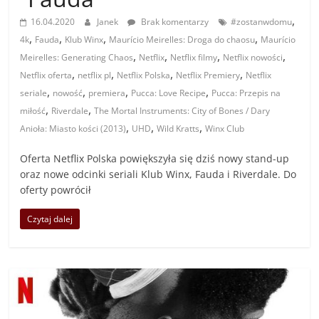
,
16.04.2020
Janek
Brak komentarzy
#zostanwdomu
,
,
,
,
4k
Fauda
Klub Winx
Maurício Meirelles: Droga do chaosu
Maurício
,
,
,
,
Meirelles: Generating Chaos
Netflix
Netflix filmy
Netflix nowości
,
,
,
,
Netflix oferta
netflix pl
Netflix Polska
Netflix Premiery
Netflix
,
,
,
,
seriale
nowość
premiera
Pucca: Love Recipe
Pucca: Przepis na
,
,
miłość
Riverdale
The Mortal Instruments: City of Bones / Dary
,
,
,
Anioła: Miasto kości (2013)
UHD
Wild Kratts
Winx Club
Oferta Netflix Polska powiększyła się dziś nowy stand-up
oraz nowe odcinki seriali Klub Winx, Fauda i Riverdale. Do
oferty powrócił
Czytaj dalej