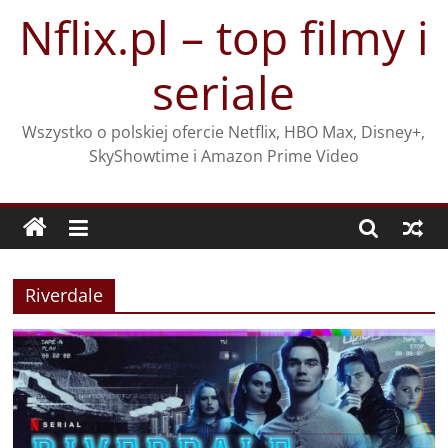
Przejdź
Nflix.pl – top filmy i
do
treści
seriale
Wszystko o polskiej ofercie Netflix, HBO Max, Disney+,
SkyShowtime i Amazon Prime Video
Riverdale