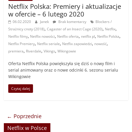
Netflix Polska: Premiery i aktualizacje
w ofercie – 6 lutego 2020
06.02.2020
Janek
Brak komentarzy
Blockers /
,
,
,
Strażnicy cnoty (2018)
Cagaster of an Insect Cage (2020)
Netflix
,
,
,
,
,
Netflix filmy
Netflix nowości
Netflix oferta
netflix pl
Netflix Polska
,
,
,
,
Netflix Premiery
Netflix seriale
Netflix zapowiedzi
nowość
,
,
,
premiera
Riverdale
Vikings
Wikingowie
Oferta Netflix Polska powiększyła się dziś o nowy film i
serial animowany oraz o nowe odcinki 6. sezonu serialu
Wikingowie
Czytaj dalej
← Poprzednie
Netflix w Polsce