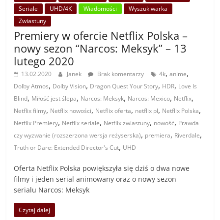
Seriale
UHD/4K
Wiadomości
Wyszukiwarka
Zwiastuny
Premiery w ofercie Netflix Polska –
nowy sezon “Narcos: Meksyk” – 13
lutego 2020
,
,
13.02.2020
Janek
Brak komentarzy
4k
anime
,
,
,
,
Dolby Atmos
Dolby Vision
Dragon Quest Your Story
HDR
Love Is
,
,
,
,
,
Blind
Miłość jest ślepa
Narcos: Meksyk
Narcos: Mexico
Netflix
,
,
,
,
,
Netflix filmy
Netflix nowości
Netflix oferta
netflix pl
Netflix Polska
,
,
,
,
Netflix Premiery
Netflix seriale
Netflix zwiastuny
nowość
Prawda
,
,
,
czy wyzwanie (rozszerzona wersja reżyserska)
premiera
Riverdale
,
Truth or Dare: Extended Director's Cut
UHD
Oferta Netflix Polska powiększyła się dziś o dwa nowe
filmy i jeden serial animowany oraz o nowy sezon
serialu Narcos: Meksyk
Czytaj dalej