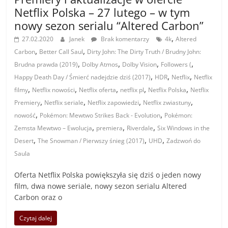
Netflix Polska – 27 lutego – w tym
nowy sezon serialu “Altered Carbon”
,
27.02.2020
Janek
Brak komentarzy
4k
Altered
,
,
Carbon
Better Call Saul
Dirty John: The Dirty Truth / Brudny John:
,
,
,
,
Brudna prawda (2019)
Dolby Atmos
Dolby Vision
Followers (
,
,
,
Happy Death Day / Śmierć nadejdzie dziś (2017)
HDR
Netflix
Netflix
,
,
,
,
,
filmy
Netflix nowości
Netflix oferta
netflix pl
Netflix Polska
Netflix
,
,
,
,
Premiery
Netflix seriale
Netflix zapowiedzi
Netflix zwiastuny
,
,
nowość
Pokémon: Mewtwo Strikes Back - Evolution
Pokémon:
,
,
,
Zemsta Mewtwo – Ewolucja
premiera
Riverdale
Six Windows in the
,
,
,
Desert
The Snowman / Pierwszy śnieg (2017)
UHD
Zadzwoń do
Saula
Oferta Netflix Polska powiększyła się dziś o jeden nowy
film, dwa nowe seriale, nowy sezon serialu Altered
Carbon oraz o
Czytaj dalej