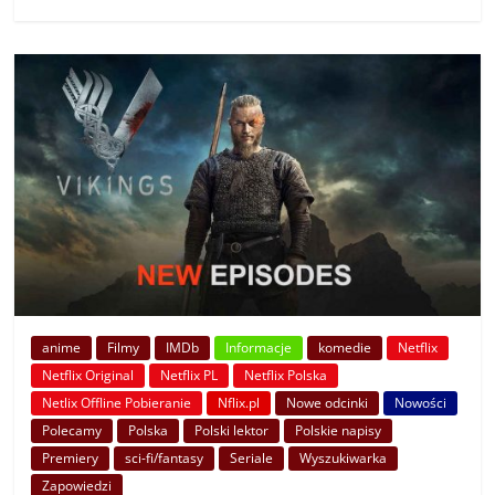
anime
Filmy
IMDb
Informacje
komedie
Netflix
Netflix Original
Netflix PL
Netflix Polska
Netlix Offline Pobieranie
Nflix.pl
Nowe odcinki
Nowości
Polecamy
Polska
Polski lektor
Polskie napisy
Premiery
sci-fi/fantasy
Seriale
Wyszukiwarka
Zapowiedzi