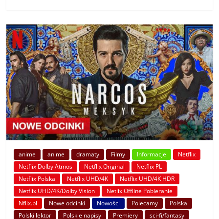
anime
anime
dramaty
Filmy
Informacje
Netflix
Netflix Dolby Atmos
Netflix Original
Netflix PL
Netflix Polska
Netflix UHD/4K
Netflix UHD/4K HDR
Netflix UHD/4K/Dolby Vision
Netlix Offline Pobieranie
Nflix.pl
Nowe odcinki
Nowości
Polecamy
Polska
Polski lektor
Polskie napisy
Premiery
sci-fi/fantasy