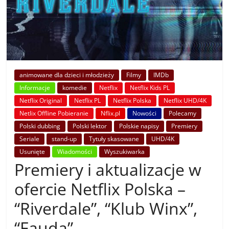
animowane dla dzieci i młodzieży
Filmy
IMDb
Informacje
komedie
Netflix
Netflix Kids PL
Netflix Original
Netflix PL
Netflix Polska
Netflix UHD/4K
Netlix Offline Pobieranie
Nflix.pl
Nowości
Polecamy
Polski dubbing
Polski lektor
Polskie napisy
Premiery
Seriale
stand-up
Tytuły skasowane
UHD/4K
Usunięte
Wiadomości
Wyszukiwarka
Premiery i aktualizacje w
ofercie Netflix Polska –
“Riverdale”, “Klub Winx”,
“Fauda”