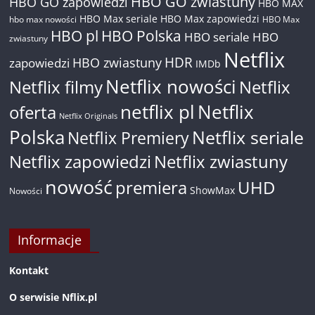
HBO GO zwiastuny
HBO GO zapowiedzi
HBO MAX
HBO Max seriale
HBO Max zapowiedzi
hbo max nowości
HBO Max
HBO pl
HBO Polska
HBO seriale
HBO
zwiastuny
Netflix
HDR
HBO zwiastuny
zapowiedzi
IMDb
Netflix nowości
Netflix filmy
Netflix
netflix pl
Netflix
oferta
Netflix Originals
Polska
Netflix seriale
Netflix Premiery
Netflix zapowiedzi
Netflix zwiastuny
nowość
premiera
UHD
ShowMax
Nowości
Informacje
Kontakt
O serwisie Nflix.pl