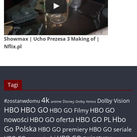
Showmax | Ucho Prezesa 3 Making of |
Nflix.pl
Tagi
4k
Dolby Vision
#zostanwdomu
anime
Disney
Dolby Atmos
HBO
HBO GO
HBO GO
HBO GO Filmy
Hbo
nowości
HBO GO oferta
HBO GO PL
Go Polska
HBO GO premiery
HBO GO seriale