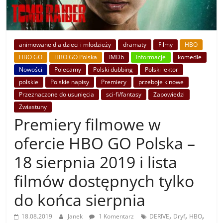
animowane dla dzieci i młodzieży
dramaty
Filmy
HBO
HBO GO
HBO GO Polska
IMDb
Informacje
komedie
Nowości
Polecamy
Polski dubbing
Polski lektor
polskie
Polskie napisy
Premiery
przeboje kinowe
Przeznaczone do usunięcia
sci-fi/fantasy
Zapowiedzi
Zwiastuny
Premiery filmowe w
ofercie HBO GO Polska –
18 sierpnia 2019 i lista
filmów dostępnych tylko
do końca sierpnia
,
,
,
18.08.2019
Janek
1 Komentarz
DERIVE
Dryf
HBO