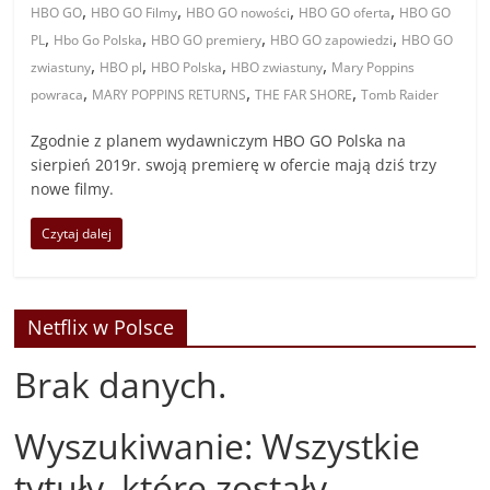
,
,
,
,
HBO GO
HBO GO Filmy
HBO GO nowości
HBO GO oferta
HBO GO
,
,
,
,
PL
Hbo Go Polska
HBO GO premiery
HBO GO zapowiedzi
HBO GO
,
,
,
,
zwiastuny
HBO pl
HBO Polska
HBO zwiastuny
Mary Poppins
,
,
,
powraca
MARY POPPINS RETURNS
THE FAR SHORE
Tomb Raider
Zgodnie z planem wydawniczym HBO GO Polska na
sierpień 2019r. swoją premierę w ofercie mają dziś trzy
nowe filmy.
Czytaj dalej
Netflix w Polsce
Brak danych.
Wyszukiwanie: Wszystkie
tytuły, które zostały