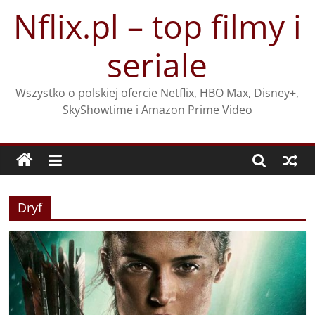
Przejdź
Nflix.pl – top filmy i
do
treści
seriale
Wszystko o polskiej ofercie Netflix, HBO Max, Disney+,
SkyShowtime i Amazon Prime Video
Dryf