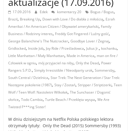
aktualizacje (17.09.2016)
,
17.09.2016
Edek
komentarzy 20
Bogus / Bogus
,
,
,
Brazil
Breaking Up
Down with Love / Do diabła z miłością
Ezrah
,
Amerikai / An American Citizen / Obywatel amerykański
Family
,
,
Business / Rodzinny interes
Freddy Got Fingered / Luźny gość
,
,
George Balanchine's The Nutcracker
Goodbye Lover / Żegnaj
,
,
,
,
,
Gridlocked
Inside Job
Joy Ride / Prześladowca
Julius Jr.
kochanku
,
,
Little Manhattan / Mały Manhattan
Made in America
man on fire /
,
,
,
Człowiek w ogniu
mój przyjaciel na niby
Only the Dead
Power
,
,
,
Rangers S.P.D.
Simply Irresistible / Nieodparty urok
Sommersby
,
South Central / Dzielnica
Star Trek: The Next Generation / Star Trek:
,
,
,
Następne pokolenie (1987)
Stay / Zostań
Stripper / Striptizerki
Teen
,
Wolf / Teen Wolf: Nastoletni Wilkołak
The Sunchaser / Dogonić
,
,
,
słońce
Todo Cambia
Turtle Beach / Przeklęta wyspa
We Are
Twisted F***ing Sister!
W dniu dzisiejszym na Netflix Polska polskiego lektora
otrzymały tytuły: Only the Dead (2015) Sommersby (1993)