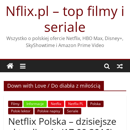
Przejdź
Nflix.pl – top filmy i
do
treści
seriale
Wszystko o polskiej ofercie Netflix, HBO Max, Disney+,
SkyShowtime i Amazon Prime Video
Down with Love / Do diabła z miłością
Filmy
Informacje
Netflix
Netflix PL
Polska
Polski lektor
Polskie napisy
Seriale
Netflix Polska – dzisiejsze