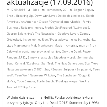
aktualizacje (17.09.2016)
,
17.09.2016
Edek
komentarzy 20
Bogus / Bogus
,
,
,
Brazil
Breaking Up
Down with Love / Do diabła z miłością
Ezrah
,
Amerikai / An American Citizen / Obywatel amerykański
Family
,
,
Business / Rodzinny interes
Freddy Got Fingered / Luźny gość
,
,
George Balanchine's The Nutcracker
Goodbye Lover / Żegnaj
,
,
,
,
,
Gridlocked
Inside Job
Joy Ride / Prześladowca
Julius Jr.
kochanku
,
,
Little Manhattan / Mały Manhattan
Made in America
man on fire /
,
,
,
Człowiek w ogniu
mój przyjaciel na niby
Only the Dead
Power
,
,
,
Rangers S.P.D.
Simply Irresistible / Nieodparty urok
Sommersby
,
South Central / Dzielnica
Star Trek: The Next Generation / Star Trek:
,
,
,
Następne pokolenie (1987)
Stay / Zostań
Stripper / Striptizerki
Teen
,
Wolf / Teen Wolf: Nastoletni Wilkołak
The Sunchaser / Dogonić
,
,
,
słońce
Todo Cambia
Turtle Beach / Przeklęta wyspa
We Are
Twisted F***ing Sister!
W dniu dzisiejszym na Netflix Polska polskiego lektora
otrzymały tytuły: Only the Dead (2015) Sommersby (1993)