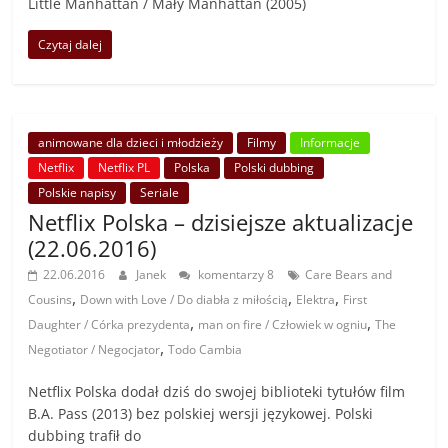
Little Manhattan / Mały Manhattan (2005)
Czytaj dalej
animowane dla dzieci i młodzieży
Filmy
Informacje
Netflix
Netflix PL
Polska
Polski dubbing
Polskie napisy
Seriale
Netflix Polska – dzisiejsze aktualizacje
(22.06.2016)
22.06.2016
Janek
komentarzy 8
Care Bears and
,
,
,
Cousins
Down with Love / Do diabła z miłością
Elektra
First
,
,
Daughter / Córka prezydenta
man on fire / Człowiek w ogniu
The
,
Negotiator / Negocjator
Todo Cambia
Netflix Polska dodał dziś do swojej biblioteki tytułów film
B.A. Pass (2013) bez polskiej wersji językowej. Polski
dubbing trafił do