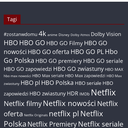
Tagi
4k
Dolby Vision
#zostanwdomu
anime
Disney
Dolby Atmos
HBO
HBO GO
HBO GO
HBO GO Filmy
Hbo
nowości
HBO GO oferta
HBO GO PL
Go Polska
HBO GO premiery
HBO GO seriale
HBO GO zwiastuny
HBO GO zapowiedzi
HBO MAX
HBO Max seriale
HBO Max zapowiedzi
hbo max nowości
HBO Max
HBO pl
HBO Polska
HBO seriale
HBO
zwiastuny
Netflix
HDR
HBO zwiastuny
zapowiedzi
IMDb
Netflix nowości
Netflix filmy
Netflix
netflix pl
Netflix
oferta
Netflix Originals
Polska
Netflix seriale
Netflix Premiery