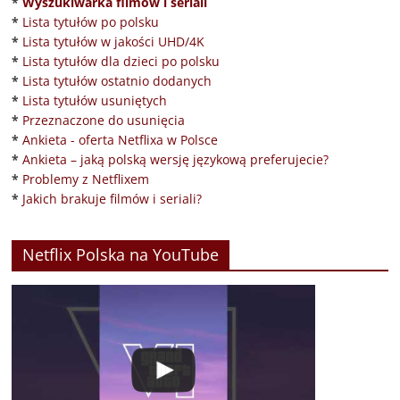
*
Wyszukiwarka filmów i seriali
*
Lista tytułów po polsku
*
Lista tytułów w jakości UHD/4K
*
Lista tytułów dla dzieci po polsku
*
Lista tytułów ostatnio dodanych
*
Lista tytułów usuniętych
*
Przeznaczone do usunięcia
*
Ankieta - oferta Netflixa w Polsce
*
Ankieta – jaką polską wersję językową preferujecie?
*
Problemy z Netflixem
*
Jakich brakuje filmów i seriali?
Netflix Polska na YouTube