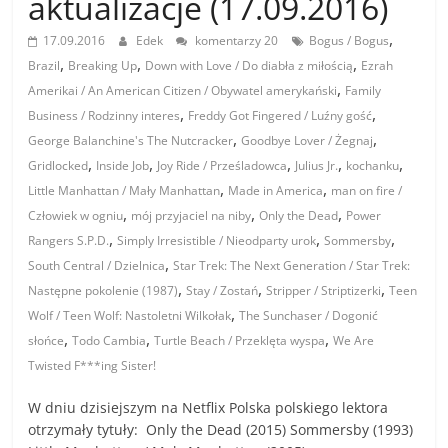
aktualizacje (17.09.2016)
,
17.09.2016
Edek
komentarzy 20
Bogus / Bogus
,
,
,
Brazil
Breaking Up
Down with Love / Do diabła z miłością
Ezrah
,
Amerikai / An American Citizen / Obywatel amerykański
Family
,
,
Business / Rodzinny interes
Freddy Got Fingered / Luźny gość
,
,
George Balanchine's The Nutcracker
Goodbye Lover / Żegnaj
,
,
,
,
,
Gridlocked
Inside Job
Joy Ride / Prześladowca
Julius Jr.
kochanku
,
,
Little Manhattan / Mały Manhattan
Made in America
man on fire /
,
,
,
Człowiek w ogniu
mój przyjaciel na niby
Only the Dead
Power
,
,
,
Rangers S.P.D.
Simply Irresistible / Nieodparty urok
Sommersby
,
South Central / Dzielnica
Star Trek: The Next Generation / Star Trek:
,
,
,
Następne pokolenie (1987)
Stay / Zostań
Stripper / Striptizerki
Teen
,
Wolf / Teen Wolf: Nastoletni Wilkołak
The Sunchaser / Dogonić
,
,
,
słońce
Todo Cambia
Turtle Beach / Przeklęta wyspa
We Are
Twisted F***ing Sister!
W dniu dzisiejszym na Netflix Polska polskiego lektora
otrzymały tytuły: Only the Dead (2015) Sommersby (1993)