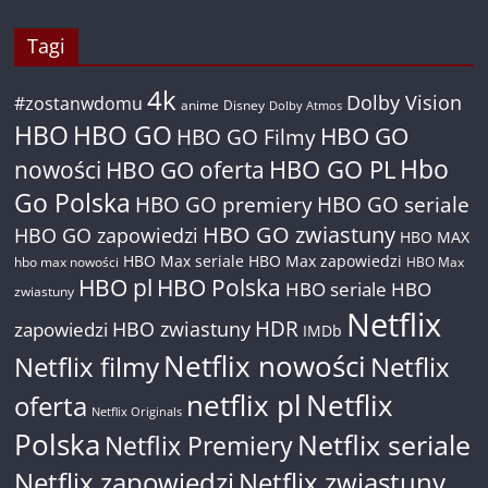
Tagi
4k
Dolby Vision
#zostanwdomu
anime
Disney
Dolby Atmos
HBO
HBO GO
HBO GO
HBO GO Filmy
Hbo
nowości
HBO GO oferta
HBO GO PL
Go Polska
HBO GO premiery
HBO GO seriale
HBO GO zwiastuny
HBO GO zapowiedzi
HBO MAX
HBO Max seriale
HBO Max zapowiedzi
hbo max nowości
HBO Max
HBO pl
HBO Polska
HBO seriale
HBO
zwiastuny
Netflix
HDR
HBO zwiastuny
zapowiedzi
IMDb
Netflix nowości
Netflix filmy
Netflix
netflix pl
Netflix
oferta
Netflix Originals
Polska
Netflix seriale
Netflix Premiery
Netflix zapowiedzi
Netflix zwiastuny