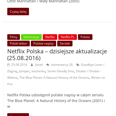
Little Manhattan / Mały Manhattan (2005)
Czytaj dalej
Filmy
Informacje
Netflix
Netflix PL
Polska
Polski lektor
Polskie napisy
Seriale
Netflix Polska – dzisiejsze aktualizacje
(25.08.2016)
25.08.2016
Janek
komentarzy 26
Goodbye Lover /
,
,
,
,
Żegnaj
Jumper
kochanku
Seven Deadly Sins
Shutter / Shutter -
,
,
Widmo
The Blue Planet: A Natural History of the Oceans
Winter on
Fire
Netflix Polska udostępnił polskie napisy w całym serialu
The Blue Planet: A Natural History of the Oceans (2001) i
w