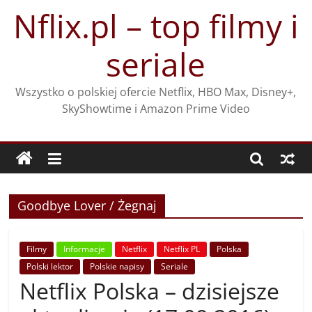
Przejdź
Nflix.pl – top filmy i
do
treści
seriale
Wszystko o polskiej ofercie Netflix, HBO Max, Disney+,
SkyShowtime i Amazon Prime Video
Goodbye Lover / Żegnaj
Filmy
Informacje
Netflix
Netflix PL
Polska
Polski lektor
Polskie napisy
Seriale
Netflix Polska – dzisiejsze