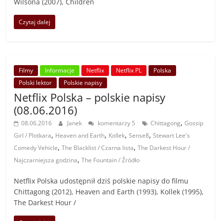
Wilsona (2007), Children
Czytaj dalej
Filmy
Informacje
Netflix
Netflix PL
Polska
Polski lektor
Polskie napisy
Netflix Polska – polskie napisy
(08.06.2016)
,
08.06.2016
Janek
komentarzy 5
Chittagong
Gossip
,
,
,
,
Girl / Plotkara
Heaven and Earth
Kollek
Sense8
Stewart Lee's
,
,
Comedy Vehicle
The Blacklist / Czarna lista
The Darkest Hour /
,
Najczarniejsza godzina
The Fountain / Źródło
Netflix Polska udostępnił dziś polskie napisy do filmu
Chittagong (2012), Heaven and Earth (1993), Kollek (1995),
The Darkest Hour /