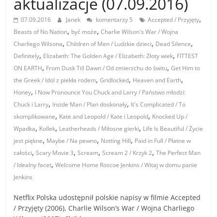
aktualizacje (07.09.2016)
,
07.09.2016
Janek
komentarzy 5
Accepted / Przyjęty
,
,
Beasts of No Nation
być może
Charlie Wilson's War / Wojna
,
,
,
Charliego Wilsona
Children of Men / Ludzkie dzieci
Dead Silence
,
,
Definitely
Elizabeth: The Golden Age / Elizabeth: Złoty wiek
FITTEST
,
,
ON EARTH
From Dusk Till Dawn / Od zmierzchu do świtu
Get Him to
,
,
,
the Greek / Idol z piekła rodem
Gridlocked
Heaven and Earth
,
Honey
I Now Pronounce You Chuck and Larry / Państwo młodzi:
,
,
Chuck i Larry
Inside Man / Plan doskonały
It's Complicated / To
,
,
skomplikowane
Kate and Leopold / Kate i Leopold
Knocked Up /
,
,
,
Wpadka
Kollek
Leatherheads / Miłosne gierki
Life Is Beautiful / Życie
,
,
,
jest piękne
Maybe / Na pewno
Notting Hill
Paid in Full / Płatne w
,
,
,
,
całości
Scary Movie 3
Scream
Scream 2 / Krzyk 2
The Perfect Man
,
/ Idealny facet
Welcome Home Roscoe Jenkins / Witaj w domu panie
Jenkins
Netflix Polska udostępnił polskie napisy w filmie Accepted
/ Przyjęty (2006), Charlie Wilson’s War / Wojna Charliego