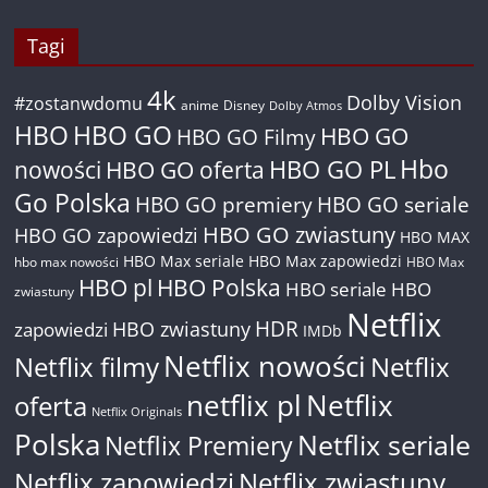
Tagi
4k
Dolby Vision
#zostanwdomu
anime
Disney
Dolby Atmos
HBO
HBO GO
HBO GO
HBO GO Filmy
Hbo
nowości
HBO GO oferta
HBO GO PL
Go Polska
HBO GO premiery
HBO GO seriale
HBO GO zwiastuny
HBO GO zapowiedzi
HBO MAX
HBO Max seriale
HBO Max zapowiedzi
hbo max nowości
HBO Max
HBO pl
HBO Polska
HBO seriale
HBO
zwiastuny
Netflix
HDR
HBO zwiastuny
zapowiedzi
IMDb
Netflix nowości
Netflix filmy
Netflix
netflix pl
Netflix
oferta
Netflix Originals
Polska
Netflix seriale
Netflix Premiery
Netflix zapowiedzi
Netflix zwiastuny