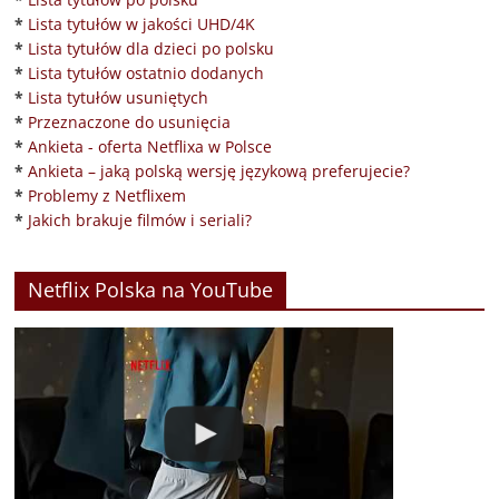
*
Lista tytułów w jakości UHD/4K
*
Lista tytułów dla dzieci po polsku
*
Lista tytułów ostatnio dodanych
*
Lista tytułów usuniętych
*
Przeznaczone do usunięcia
*
Ankieta - oferta Netflixa w Polsce
*
Ankieta – jaką polską wersję językową preferujecie?
*
Problemy z Netflixem
*
Jakich brakuje filmów i seriali?
Netflix Polska na YouTube