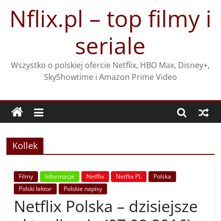
Przejdź
Nflix.pl – top filmy i
do
treści
seriale
Wszystko o polskiej ofercie Netflix, HBO Max, Disney+,
SkyShowtime i Amazon Prime Video
Kollek
Filmy
Informacje
Netflix
Netflix PL
Polska
Polski lektor
Polskie napisy
Netflix Polska – dzisiejsze