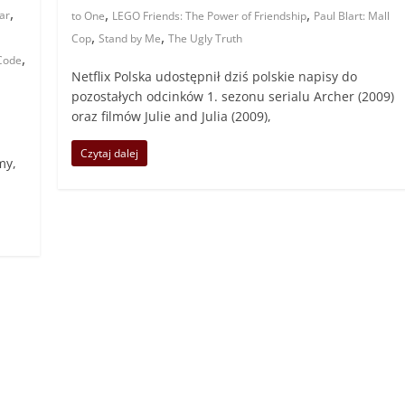
,
,
,
ar
to One
LEGO Friends: The Power of Friendship
Paul Blart: Mall
,
,
Cop
Stand by Me
The Ugly Truth
,
Code
Netflix Polska udostępnił dziś polskie napisy do
pozostałych odcinków 1. sezonu serialu Archer (2009)
oraz filmów Julie and Julia (2009),
Czytaj dalej
my,