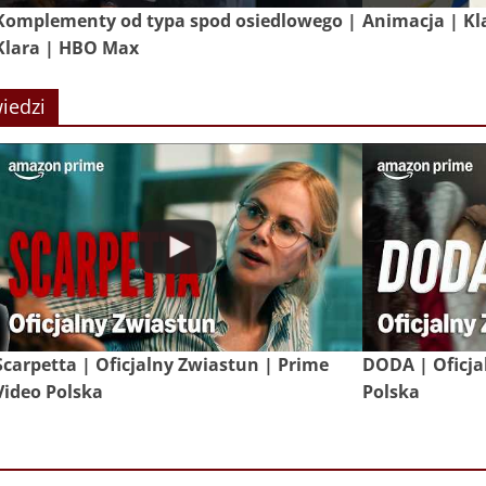
Komplementy od typa spod osiedlowego |
Animacja | Kl
Klara | HBO Max
iedzi
Scarpetta | Oficjalny Zwiastun | Prime
DODA | Oficja
Video Polska
Polska