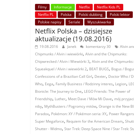
Filmy
Informacje
Netflix
Netflix Kids PL
Netflix PL
Polska
Polski dubbing
Polski lektor
Polskie napisy
Seriale
Wyszukiwarka
Netflix Polska – dzisiejsze
aktualizacje (19.08.2016)
19.08.2016
Janek
komentarzy 30
Alvin an
,
Chipmunks / Alvin i wiewiórki
Alvin and the Chipmunks:
,
Chipwrecked / Alvin i Wiewiórki 3
Alvin and the Chipmunks:
,
,
Squeakquel / Alvin i wiewiórki 2
BEAT BUGS
Bogus / Bogu
,
,
Confessions of a Brazilian Call Girl
Dexter
Doctor Who / D
,
,
,
,
Who
Eega
Family Business / Rodzinny interes
Legion
LE
,
Bionicle: The Journey to One
LEGO Friends: The Power of
,
,
,
Friendship
Luther
Meet Dave / Mów Mi Dave
mój przyjac
,
,
niby
MythBusters / Pogromcy mitów
Orange is the New B
,
,
Paradox
Pokémon: XY / Pokémon seria: XY
Power Rangers
,
,
Super Megaforce
Requiem for the American Dream
Shutt
,
Shutter - Widmo
Star Trek: Deep Space Nine / Star Trek: St