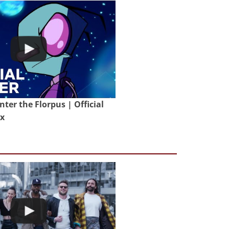
nter the Florpus | Official
ix