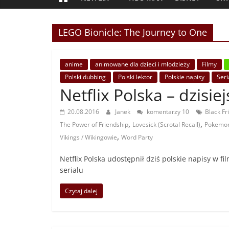
LEGO Bionicle: The Journey to One
anime
animowane dla dzieci i młodzieży
Filmy
Polski dubbing
Polski lektor
Polskie napisy
Seri
Netflix Polska – dzisie
20.08.2016
Janek
komentarzy 10
Black Fr
,
,
The Power of Friendship
Lovesick (Scrotal Recall)
Pokemon
,
Vikings / Wikingowie
Word Party
Netflix Polska udostępnił dziś polskie napisy w fi
serialu
Czytaj dalej