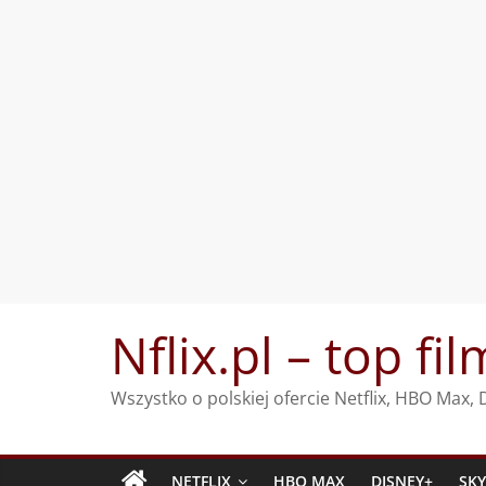
Przejdź
Nflix.pl – top fil
do
treści
Wszystko o polskiej ofercie Netflix, HBO Max
NETFLIX
HBO MAX
DISNEY+
SK