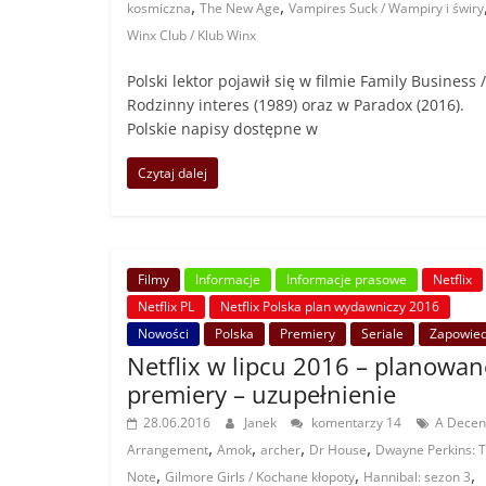
,
,
kosmiczna
The New Age
Vampires Suck / Wampiry i świry
Winx Club / Klub Winx
Polski lektor pojawił się w filmie Family Business /
Rodzinny interes (1989) oraz w Paradox (2016).
Polskie napisy dostępne w
Czytaj dalej
Filmy
Informacje
Informacje prasowe
Netflix
Netflix PL
Netflix Polska plan wydawniczy 2016
Nowości
Polska
Premiery
Seriale
Zapowied
Netflix w lipcu 2016 – planowan
premiery – uzupełnienie
28.06.2016
Janek
komentarzy 14
A Decen
,
,
,
,
Arrangement
Amok
archer
Dr House
Dwayne Perkins: 
,
,
,
Note
Gilmore Girls / Kochane kłopoty
Hannibal: sezon 3