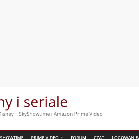
my i seriale
, Disney+, SkyShowtime i Amazon Prime Video
YSHOWTIME
PRIME VIDEO
FORUM
CZAT
LOGOWANIE/