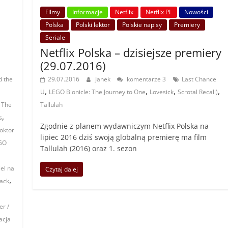
Filmy
Informacje
Netflix
Netflix PL
Nowości
Polska
Polski lektor
Polskie napisy
Premiery
Seriale
Netflix Polska – dzisiejsze premiery
(29.07.2016)
d the
29.07.2016
Janek
komentarze 3
Last Chance
,
,
,
,
U
LEGO Bionicle: The Journey to One
Lovesick
Scrotal Recall)
 The
Tallulah
,
s
Zgodnie z planem wydawniczym Netflix Polska na
oktor
lipiec 2016 dziś swoją globalną premierę ma film
GO
Tallulah (2016) oraz 1. sezon
iel na
Czytaj dalej
,
lack
er /
acja