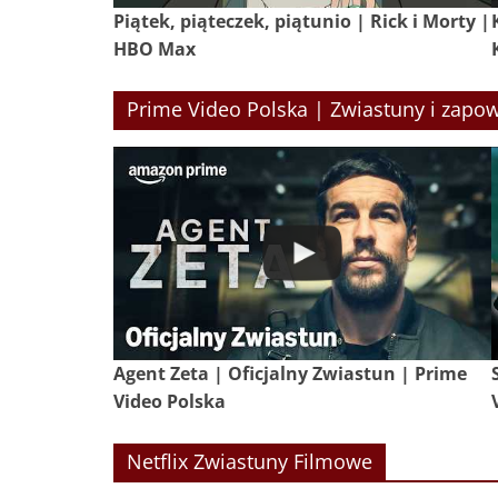
Piątek, piąteczek, piątunio | Rick i Morty |
HBO Max
Prime Video Polska | Zwiastuny i zapow
Agent Zeta | Oficjalny Zwiastun | Prime
Video Polska
Netflix Zwiastuny Filmowe