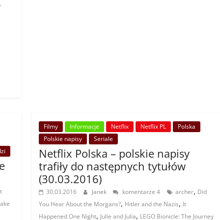
,
Filmy
Informacje
Netflix
Netflix PL
Polska
Polskie napisy
Seriale
Netflix Polska – polskie napisy
zi
e
trafiły do następnych tytułów
(30.03.2016)
,
t
30.03.2016
Janek
komentarze 4
archer
Did
,
,
Take
You Hear About the Morgans?
Hitler and the Nazis
It
,
,
Happened One Night
Julie and Julia
LEGO Bionicle: The Journey