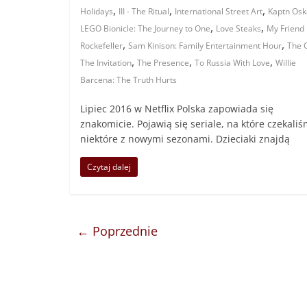
,
,
,
Holidays
III - The Ritual
International Street Art
Kaptn Osk
,
,
LEGO Bionicle: The Journey to One
Love Steaks
My Friend
,
,
Rockefeller
Sam Kinison: Family Entertainment Hour
The 
,
,
,
The Invitation
The Presence
To Russia With Love
Willie
Barcena: The Truth Hurts
Lipiec 2016 w Netflix Polska zapowiada się
znakomicie. Pojawią się seriale, na które czekaliś
niektóre z nowymi sezonami. Dzieciaki znajdą
Czytaj dalej
← Poprzednie