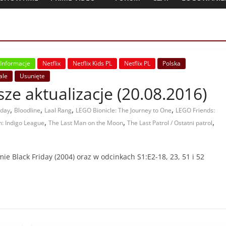
Informacje
Netflix
Netflix Kids PL
Netflix PL
Polska
ale
Usunięte
jsze aktualizacje (20.08.2016)
,
,
,
,
iday
Bloodline
Laal Rang
LEGO Bionicle: The Journey to One
LEGO Friends:
,
,
,
: Indigo League
The Last Man on the Moon
The Last Patrol / Ostatni patrol
lmie Black Friday (2004) oraz w odcinkach S1:E2-18, 23, 51 i 52