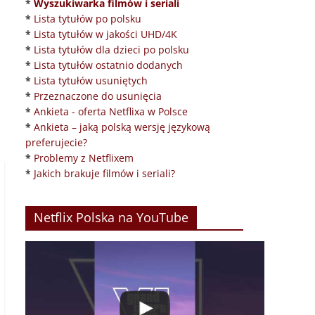
*
Wyszukiwarka filmów i seriali
*
Lista tytułów po polsku
*
Lista tytułów w jakości UHD/4K
*
Lista tytułów dla dzieci po polsku
*
Lista tytułów ostatnio dodanych
*
Lista tytułów usuniętych
*
Przeznaczone do usunięcia
*
Ankieta - oferta Netflixa w Polsce
*
Ankieta – jaką polską wersję językową
preferujecie?
*
Problemy z Netflixem
*
Jakich brakuje filmów i seriali?
Netflix Polska na YouTube