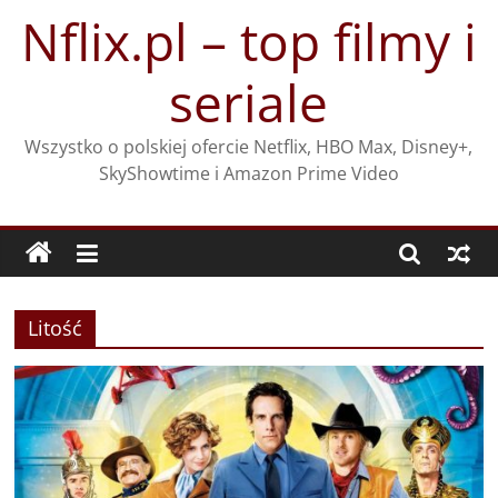
Przejdź
Nflix.pl – top filmy i
do
treści
seriale
Wszystko o polskiej ofercie Netflix, HBO Max, Disney+,
SkyShowtime i Amazon Prime Video
Litość