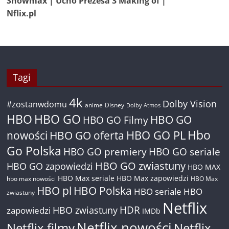
Showmax | Ucho Prezesa 3 Making of |
Nflix.pl
Tagi
4k
Dolby Vision
#zostanwdomu
anime
Disney
Dolby Atmos
HBO
HBO GO
HBO GO
HBO GO Filmy
Hbo
nowości
HBO GO oferta
HBO GO PL
Go Polska
HBO GO premiery
HBO GO seriale
HBO GO zwiastuny
HBO GO zapowiedzi
HBO MAX
HBO Max seriale
HBO Max zapowiedzi
hbo max nowości
HBO Max
HBO pl
HBO Polska
HBO seriale
HBO
zwiastuny
Netflix
HDR
HBO zwiastuny
zapowiedzi
IMDb
Netflix nowości
Netflix filmy
Netflix