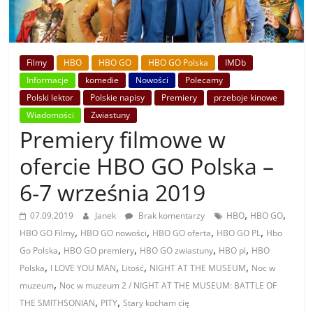
Filmy
HBO
HBO GO
HBO GO Polska
IMDb
Informacje
komedie
Nowości
Polecamy
Polski lektor
Polskie napisy
Premiery
przeboje kinowe
Wiadomości
Zwiastuny
Premiery filmowe w
ofercie HBO GO Polska –
6-7 września 2019
,
,
07.09.2019
Janek
Brak komentarzy
HBO
HBO GO
,
,
,
,
HBO GO Filmy
HBO GO nowości
HBO GO oferta
HBO GO PL
Hbo
,
,
,
,
Go Polska
HBO GO premiery
HBO GO zwiastuny
HBO pl
HBO
,
,
,
,
Polska
I LOVE YOU MAN
Litość
NIGHT AT THE MUSEUM
Noc w
,
muzeum
Noc w muzeum 2 / NIGHT AT THE MUSEUM: BATTLE OF
,
,
THE SMITHSONIAN
PITY
Stary kocham cię