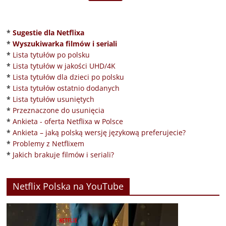
*
Sugestie dla Netflixa
*
Wyszukiwarka filmów i seriali
*
Lista tytułów po polsku
*
Lista tytułów w jakości UHD/4K
*
Lista tytułów dla dzieci po polsku
*
Lista tytułów ostatnio dodanych
*
Lista tytułów usuniętych
*
Przeznaczone do usunięcia
*
Ankieta - oferta Netflixa w Polsce
*
Ankieta – jaką polską wersję językową preferujecie?
*
Problemy z Netflixem
*
Jakich brakuje filmów i seriali?
Netflix Polska na YouTube