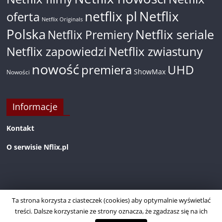
netflix pl
Netflix
oferta
Netflix Originals
Polska
Netflix seriale
Netflix Premiery
Netflix zapowiedzi
Netflix zwiastuny
nowość
premiera
UHD
ShowMax
Nowości
Informacje
Kontakt
O serwisie Nflix.pl
Ta strona korzysta z ciasteczek (cookies) aby optymalnie wyświetlać
treści. Dalsze korzystanie ze strony oznacza, że zgadzasz się na ich