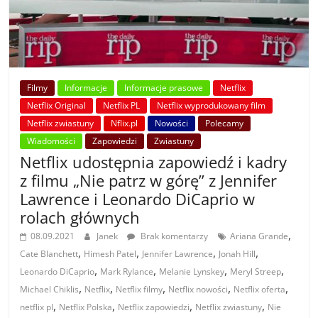
Filmy
Informacje
Informacje prasowe
Netflix
Netflix Original
Netflix PL
Netflix wyprodukowany film
Netflix zwiastuny
Nflix.pl
Nowości
Polecamy
Wiadomości
Zapowiedzi
Zwiastuny
Netflix udostępnia zapowiedź i kadry
z filmu „Nie patrz w górę” z Jennifer
Lawrence i Leonardo DiCaprio w
rolach głównych
,
08.09.2021
Janek
Brak komentarzy
Ariana Grande
,
,
,
,
Cate Blanchett
Himesh Patel
Jennifer Lawrence
Jonah Hill
,
,
,
,
Leonardo DiCaprio
Mark Rylance
Melanie Lynskey
Meryl Streep
,
,
,
,
,
Michael Chiklis
Netflix
Netflix filmy
Netflix nowości
Netflix oferta
,
,
,
,
netflix pl
Netflix Polska
Netflix zapowiedzi
Netflix zwiastuny
Nie