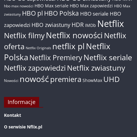
HBO Max seriale
HBO Max zapowiedzi
hbo max nowości
HBO Max
HBO pl
HBO Polska
HBO seriale
HBO
zwiastuny
Netflix
HDR
HBO zwiastuny
zapowiedzi
IMDb
Netflix nowości
Netflix filmy
Netflix
netflix pl
Netflix
oferta
Netflix Originals
Polska
Netflix seriale
Netflix Premiery
Netflix zapowiedzi
Netflix zwiastuny
nowość
premiera
UHD
ShowMax
Nowości
Informacje
Kontakt
O serwisie Nflix.pl