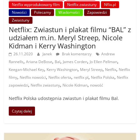
Netflix wyprodukowany film
Netflix zwiastuny
Nflix.pl
Nowości
Polecamy
Wiadomości
Zapowiedzi
Zwiastuny
Netflix: Zwiastun i plakat filmu “BAL” z
udziałem m.in. Meryl Streep, Nicole
Kidman i Kerry Washington
26.11.2020
Janek
Brak komentarzy
Andrew
,
,
,
,
,
Rannells
Ariana DeBose
Bal
James Corden
Jo Ellen Pellman
,
,
,
,
Keegan-Michael Key
Kerry Washington
Meryl Streep
Netflix
Netflix
,
,
,
,
,
filmy
Netflix nowości
Netflix oferta
netflix pl
Netflix Polska
Netflix
,
,
,
zapowiedzi
Netflix zwiastuny
Nicole Kidman
nowość
Netflix Polska udostępnia zwiastun i plakat filmu Bal.
Czytaj dalej