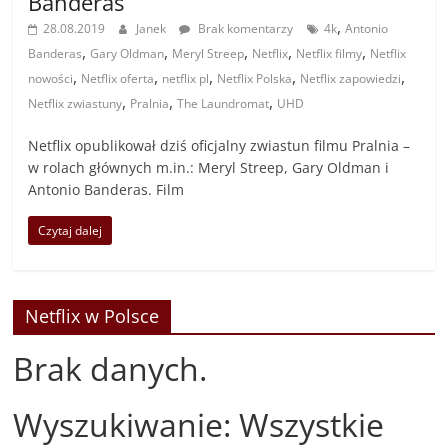
Banderas
,
28.08.2019
Janek
Brak komentarzy
4k
Antonio
,
,
,
,
,
Banderas
Gary Oldman
Meryl Streep
Netflix
Netflix filmy
Netflix
,
,
,
,
,
nowości
Netflix oferta
netflix pl
Netflix Polska
Netflix zapowiedzi
,
,
,
Netflix zwiastuny
Pralnia
The Laundromat
UHD
Netflix opublikował dziś oficjalny zwiastun filmu Pralnia –
w rolach głównych m.in.: Meryl Streep, Gary Oldman i
Antonio Banderas. Film
Czytaj dalej
Netflix w Polsce
Brak danych.
Wyszukiwanie: Wszystkie