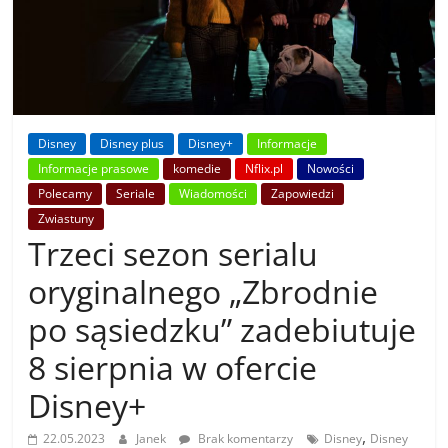
Disney
Disney plus
Disney+
Informacje
Informacje prasowe
komedie
Nflix.pl
Nowości
Polecamy
Seriale
Wiadomości
Zapowiedzi
Zwiastuny
Trzeci sezon serialu
oryginalnego „Zbrodnie
po sąsiedzku” zadebiutuje
8 sierpnia w ofercie
Disney+
,
22.05.2023
Janek
Brak komentarzy
Disney
Disney