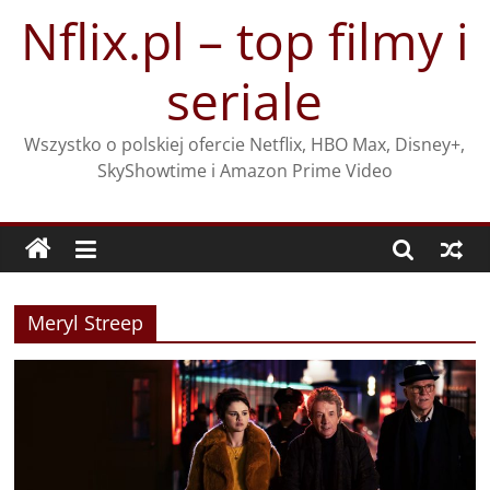
Przejdź
Nflix.pl – top filmy i
do
treści
seriale
Wszystko o polskiej ofercie Netflix, HBO Max, Disney+,
SkyShowtime i Amazon Prime Video
Meryl Streep