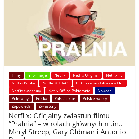
Filmy
Informacje
Netflix
Netflix Original
Netflix PL
Netflix Polska
Netflix UHD/4K
Netflix wyprodukowany film
Netflix zwiastuny
Netlix Offline Pobieranie
Nowości
Polecamy
Polska
Polski lektor
Polskie napisy
Zapowiedzi
Zwiastuny
Netflix: Oficjalny zwiastun filmu
“Pralnia” – w rolach głównych m.in.:
Meryl Streep, Gary Oldman i Antonio