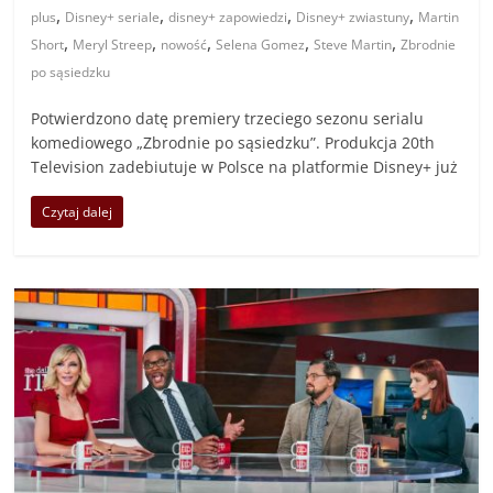
,
,
,
,
plus
Disney+ seriale
disney+ zapowiedzi
Disney+ zwiastuny
Martin
,
,
,
,
,
Short
Meryl Streep
nowość
Selena Gomez
Steve Martin
Zbrodnie
po sąsiedzku
Potwierdzono datę premiery trzeciego sezonu serialu
komediowego „Zbrodnie po sąsiedzku”. Produkcja 20th
Television zadebiutuje w Polsce na platformie Disney+ już
Czytaj dalej