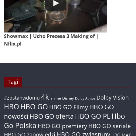
Showmax | Ucho Prezesa 3 Making of |
Nflix.pl
Tagi
4k
Dolby Vision
#zostanwdomu
anime
Disney
Dolby Atmos
HBO
HBO GO
HBO GO
HBO GO Filmy
Hbo
nowości
HBO GO oferta
HBO GO PL
Go Polska
HBO GO premiery
HBO GO seriale
HBO GO zwiastuny
HBO GO zapowiedzi
HBO MAX