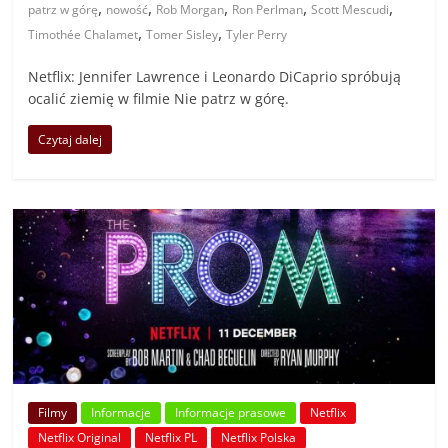
,
,
,
,
,
patrz w górę
nowość
Rob Morgan
Ron Perlman
Scott Mescudi
,
,
Timothée Chalamet
Tomer Sisley
Tyler Perry
Netflix: Jennifer Lawrence i Leonardo DiCaprio spróbują
ocalić ziemię w filmie Nie patrz w górę.
Czytaj dalej
Filmy
Informacje
Informacje prasowe
Netflix
Netflix Original
Netflix PL
Netflix Polska