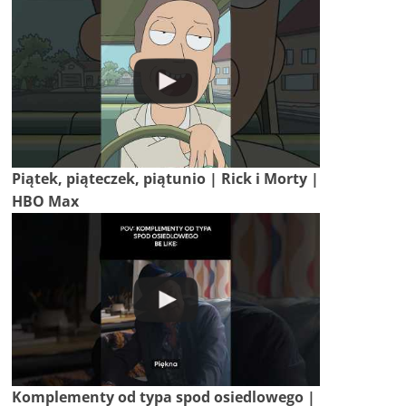
Piątek, piąteczek, piątunio | Rick i Morty |
HBO Max
Komplementy od typa spod osiedlowego |