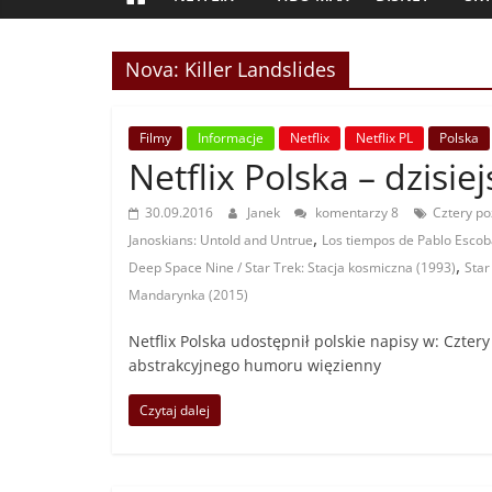
Nova: Killer Landslides
Filmy
Informacje
Netflix
Netflix PL
Polska
Netflix Polska – dzisie
30.09.2016
Janek
komentarzy 8
Cztery po
,
Janoskians: Untold and Untrue
Los tiempos de Pablo Escob
,
Deep Space Nine / Star Trek: Stacja kosmiczna (1993)
Star
Mandarynka (2015)
Netflix Polska udostępnił polskie napisy w: Cztery
abstrakcyjnego humoru więzienny
Czytaj dalej