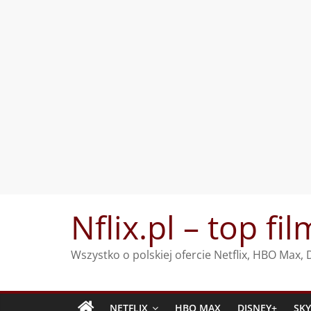
Przejdź
Nflix.pl – top fil
do
treści
Wszystko o polskiej ofercie Netflix, HBO Max
NETFLIX
HBO MAX
DISNEY+
SK