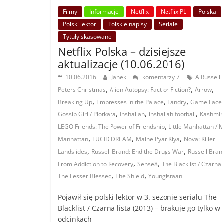
Filmy
Informacje
Netflix
Netflix PL
Polska
Polski lektor
Polskie napisy
Seriale
Tytuły skasowane
Netflix Polska – dzisiejsze
aktualizacje (10.06.2016)
10.06.2016
Janek
komentarzy 7
A Russell
,
,
,
Peters Christmas
Alien Autopsy: Fact or Fiction?
Arrow
,
,
,
Breaking Up
Empresses in the Palace
Fandry
Game Face
,
,
,
Gossip Girl / Plotkara
Inshallah
inshallah football
Kashmi
,
LEGO Friends: The Power of Friendship
Little Manhattan / 
,
,
,
Manhattan
LUCID DREAM
Maine Pyar Kiya
Nova: Killer
,
,
Landslides
Russell Brand: End the Drugs War
Russell Bran
,
,
From Addiction to Recovery
Sense8
The Blacklist / Czarna 
,
,
The Lesser Blessed
The Shield
Youngistaan
Pojawił się polski lektor w 3. sezonie serialu The
Blacklist / Czarna lista (2013) – brakuje go tylko w
odcinkach