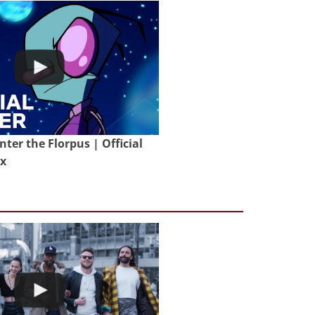
nter the Florpus | Official
ix