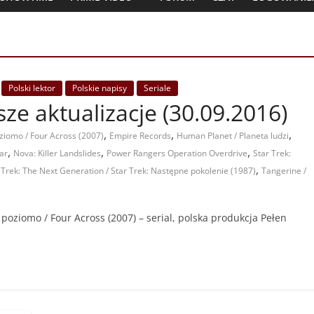
Polski lektor
Polskie napisy
Seriale
jsze aktualizacje (30.09.2016)
,
,
,
ziomo / Four Across (2007)
Empire Records
Human Planet / Planeta ludzi
,
,
,
ar
Nova: Killer Landslides
Power Rangers Operation Overdrive
Star Trek:
,
 Trek: The Next Generation / Star Trek: Następne pokolenie (1987)
Tangerine /
 poziomo / Four Across (2007) – serial, polska produkcja Pełen