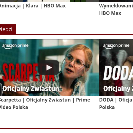
Animacja | Klara | HBO Max
Wymeldowanie 
HBO Max
iedzi
Scarpetta | Oficjalny Zwiastun | Prime
DODA | Oficja
Video Polska
Polska