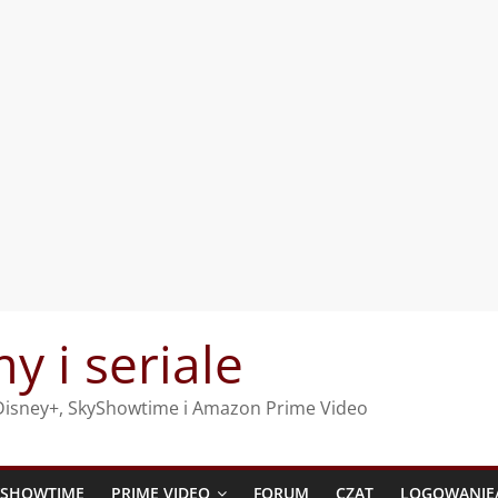
my i seriale
, Disney+, SkyShowtime i Amazon Prime Video
YSHOWTIME
PRIME VIDEO
FORUM
CZAT
LOGOWANIE/