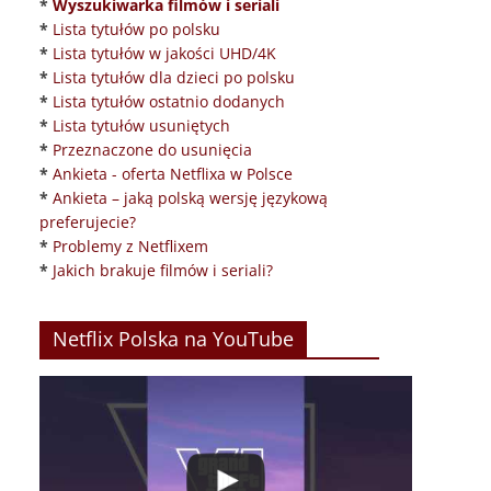
*
Wyszukiwarka filmów i seriali
*
Lista tytułów po polsku
*
Lista tytułów w jakości UHD/4K
*
Lista tytułów dla dzieci po polsku
*
Lista tytułów ostatnio dodanych
*
Lista tytułów usuniętych
*
Przeznaczone do usunięcia
*
Ankieta - oferta Netflixa w Polsce
*
Ankieta – jaką polską wersję językową
preferujecie?
*
Problemy z Netflixem
*
Jakich brakuje filmów i seriali?
Netflix Polska na YouTube