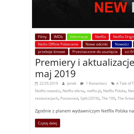
Filmy
IMDb
Informacje
Netflix
Netflix Origi
Netlix Offline Pobieranie
Nowe odcinki
Nowości
przeboje kinowe
Przeznaczone do usunięcia
sci-fi
Premiery i aktualizacje
maj 2019
22.05.2019
Janek
1 Komentarz
A Tale of 
,
,
,
,
Netflix nowości
Netflix oferta
netflix pl
Netflix Polska
Net
,
,
,
,
restauracjach
Possessed
Split (2016)
The 100
The Great
Zgodnie z planem wydawniczym Netflix Polska na m
Czytaj dalej