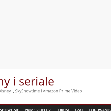
my i seriale
, Disney+, SkyShowtime i Amazon Prime Video
YSHOWTIME
PRIME VIDEO
FORUM
CZAT
LOGOWANIE/