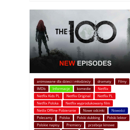
animowane dla dzieci i młodzieży
dramaty
Filmy
IMDb
Informacje
komedie
Netflix
Netflix Kids PL
Netflix Original
Netflix PL
Netflix Polska
Netflix wyprodukowany film
Netlix Offline Pobieranie
Nowe odcinki
Nowości
Polecamy
Polska
Polski dubbing
Polski lektor
Polskie napisy
Premiery
przeboje kinowe