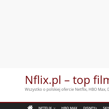
Przejdź
Nflix.pl – top fil
do
treści
Wszystko o polskiej ofercie Netflix, HBO Max
NETFLIX
HBO MAX
DISNEY+
SK