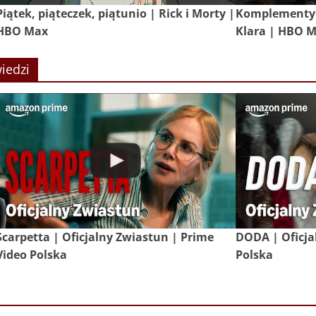
Piątek, piąteczek, piątunio | Rick i Morty |
Komplementy 
HBO Max
Klara | HBO 
iedzi
Scarpetta | Oficjalny Zwiastun | Prime
DODA | Oficja
Video Polska
Polska