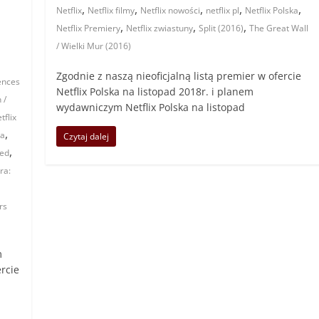
,
,
,
,
,
Netflix
Netflix filmy
Netflix nowości
netflix pl
Netflix Polska
,
,
,
Netflix Premiery
Netflix zwiastuny
Split (2016)
The Great Wall
/ Wielki Mur (2016)
Zgodnie z naszą nieoficjalną listą premier w ofercie
ences
Netflix Polska na listopad 2018r. i planem
 /
wydawniczym Netflix Polska na listopad
tflix
,
ka
Czytaj dalej
,
ed
ra:
rs
m
rcie