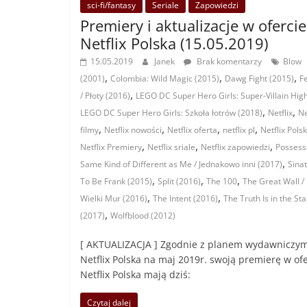
sci-fi/fantasy
Seriale
Zapowiedzi
Premiery i aktualizacje w ofercie
Netflix Polska (15.05.2019)
15.05.2019
Janek
Brak komentarzy
Blow
,
,
,
(2001)
Colombia: Wild Magic (2015)
Dawg Fight (2015)
F
,
/ Płoty (2016)
LEGO DC Super Hero Girls: Super-Villain High
,
,
LEGO DC Super Hero Girls: Szkoła łotrów (2018)
Netflix
Ne
,
,
,
,
filmy
Netflix nowości
Netflix oferta
netflix pl
Netflix Pols
,
,
,
Netflix Premiery
Netflix sriale
Netflix zapowiedzi
Possess
,
Same Kind of Different as Me / Jednakowo inni (2017)
Sinat
,
,
,
To Be Frank (2015)
Split (2016)
The 100
The Great Wall /
,
,
Wielki Mur (2016)
The Intent (2016)
The Truth Is in the Sta
,
(2017)
Wolfblood (2012)
[ AKTUALIZACJA ] Zgodnie z planem wydawniczy
Netflix Polska na maj 2019r. swoją premierę w ofe
Netflix Polska mają dziś:
Czytaj dalej