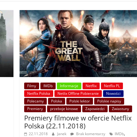
Filmy
IMDb
Informacje
Netflix
Netflix PL
Netflix Polska
Netlix Offline Pobieranie
Nowości
Polecamy
Polska
Polski lektor
Polskie napisy
Premiery
przeboje kinowe
Zapowiedzi
Zwiastuny
Premiery filmowe w ofercie Netflix
Polska (22.11.2018)
,
22.11.2018
Janek
Brak komentarzy
IMDb