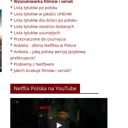
*
Wyszukiwarka filmów i seriali
*
Lista tytułów po polsku
*
Lista tytułów w jakości UHD/4K
*
Lista tytułów dla dzieci po polsku
*
Lista tytułów ostatnio dodanych
*
Lista tytułów usuniętych
*
Przeznaczone do usunięcia
*
Ankieta - oferta Netflixa w Polsce
*
Ankieta – jaką polską wersję językową
preferujecie?
*
Problemy z Netflixem
*
Jakich brakuje filmów i seriali?
Netflix Polska na YouTube