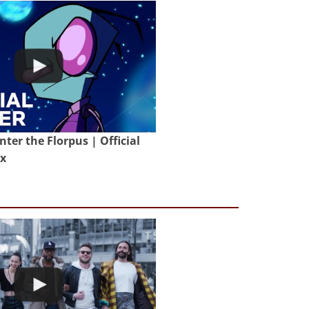
nter the Florpus | Official
ix