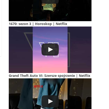
1670: sezon 3 | Horoskop | Netflix
Grand Theft Auto VI: Szersze spojrzenie | Netflix