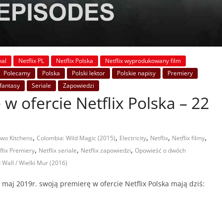
nal
Netflix PL
Netflix Polska
Netflix wyprodukowany film
Polecamy
Polska
Polski lektor
Polskie napisy
Premiery
/fantasy
Seriale
Zapowiedzi
 w ofercie Netflix Polska – 22
,
,
,
,
,
Two Kitchens
Colombia: Wild Magic (2015)
Electricity
Netflix
Netflix filmy
,
,
,
flix Premiery
Netflix seriale
Netflix zapowiedzi
Opowieść o dwóch
 Wall / Wielki Mur (2016)
aj 2019r. swoją premierę w ofercie Netflix Polska mają dziś: