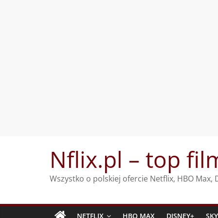
Przejdź
Nflix.pl – top fil
do
treści
Wszystko o polskiej ofercie Netflix, HBO Max
NETFLIX
HBO MAX
DISNEY+
SK