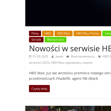
Filmy
HBO
HBO Max
HBO Max Polska
Info
Seriale
Wiadomości
Nowości w serwisie H
01.09.2025
Janek
Brak komentarzy
HBO 
,
,
wrzesień 2025
HBO Max zapowiedzi
nowość
HBO Max: Już we wrześniu premiera nowego seri
przedmieściach Filadelfii, agent FBI (Mark
Czytaj dalej