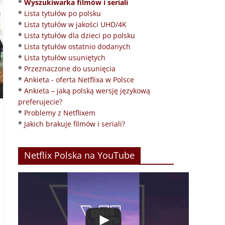
*
Wyszukiwarka filmów i seriali
*
Lista tytułów po polsku
*
Lista tytułów w jakości UHD/4K
*
Lista tytułów dla dzieci po polsku
*
Lista tytułów ostatnio dodanych
*
Lista tytułów usuniętych
*
Przeznaczone do usunięcia
*
Ankieta - oferta Netflixa w Polsce
*
Ankieta – jaką polską wersję językową
preferujecie?
*
Problemy z Netflixem
*
Jakich brakuje filmów i seriali?
Netflix Polska na YouTube