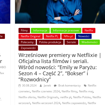
Filmy
Informacje
Informacje prasowe
Netflix
le
Netflix Original
Netflix PL
Nflix.pl
Nowości
Polecamy
Polska produkcja
Seriale
Wiadomości
Zapowiedzi
5
Wrześniowe premiery w Netflixie |
r
Oficjalna lista filmów i seriali.
Wśród nowości: “Emily w Paryżu:
HBO
Sezon 4 – Część 2”, “Bokser” i
Max
“Rozwodnicy”
30.08.2024
Janek
Brak komentarzy
Netflix
,
,
,
,
czerwiec
Netflix czerwiec 2024
Netflix filmy
Netflix maj
,
,
,
,
Netflix oferta
Netflix Originals
netflix pl
Netflix Polska
Netflix
.
,
,
,
wrzesień
Netflix wrzesień 2024
Netflix zapowiedzi
Netflix