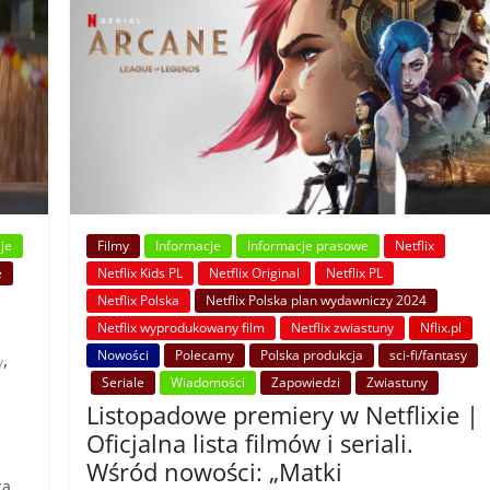
je
Filmy
Informacje
Informacje prasowe
Netflix
e
Netflix Kids PL
Netflix Original
Netflix PL
Netflix Polska
Netflix Polska plan wydawniczy 2024
Netflix wyprodukowany film
Netflix zwiastuny
Nflix.pl
Nowości
Polecamy
Polska produkcja
sci-fi/fantasy
,
y
Seriale
Wiadomości
Zapowiedzi
Zwiastuny
Listopadowe premiery w Netflixie |
Oficjalna lista filmów i seriali.
Wśród nowości: „Matki
ca