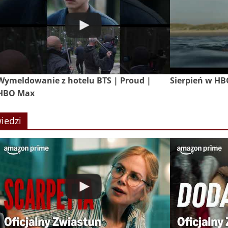
Wymeldowanie z hotelu BTS | Proud |
Sierpień w H
HBO Max
iedzi