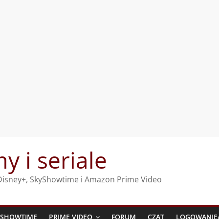
my i seriale
, Disney+, SkyShowtime i Amazon Prime Video
YSHOWTIME
PRIME VIDEO
FORUM
CZAT
LOGOWANIE/