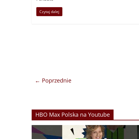
Czytaj dalej
← Poprzednie
HBO Max Polska na Youtube