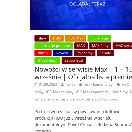
Filmy
HBO
HBO Max
Informacje
Informacje prasowe
MAX
MAX filmy
MAX seria
Nflix.pl
Nowości
Polecamy
Seriale
Wiadomości
Zapowiedzi
Nowości w serwisie Max | 1 – 1
września | Oficjalna lista premie
,
01.09.2024
Janek
Brak komentarzy
HBO
,
,
,
,
MAX
HBO Max seriale
HBO Max zapowiedzi
Max filmy
,
,
,
seriale
max wrzesień
max wrzesień 2024
nowość
Portret twórcy i kulisy powstawania kultowej
produkcji HBO już 8 września w serialu
dokumentalnym David Chase i „Rodzina Soprano”
Ponadto