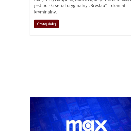
jest polski serial oryginalny „Breslau” – dramat
kryminalny,
Czytaj dalej