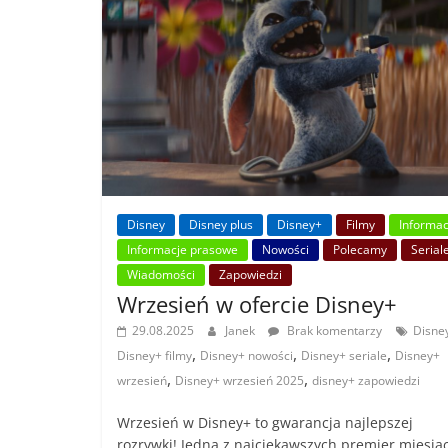
Disney
Disney plus
Disney+
Filmy
Informac
Informacje prasowe
Nowości
Polecamy
Serial
Wiadomości
Zapowiedzi
Wrzesień w ofercie Disney+
29.08.2025
Janek
Brak komentarzy
Disne
,
,
,
Disney+ filmy
Disney+ nowości
Disney+ seriale
Disney+
,
,
wrzesień
Disney+ wrzesień 2025
disney+ zapowiedzi
Wrzesień w Disney+ to gwarancja najlepszej
rozrywki! Jedną z najciekawszych premier miesią