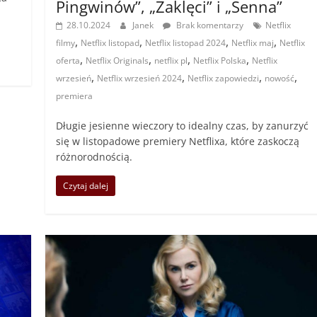
Pingwinów”, „Zaklęci” i „Senna”
28.10.2024
Janek
Brak komentarzy
Netflix
,
,
,
,
filmy
Netflix listopad
Netflix listopad 2024
Netflix maj
Netflix
,
,
,
,
oferta
Netflix Originals
netflix pl
Netflix Polska
Netflix
,
,
,
,
wrzesień
Netflix wrzesień 2024
Netflix zapowiedzi
nowość
premiera
Długie jesienne wieczory to idealny czas, by zanurzyć
się w listopadowe premiery Netflixa, które zaskoczą
różnorodnością.
Czytaj dalej