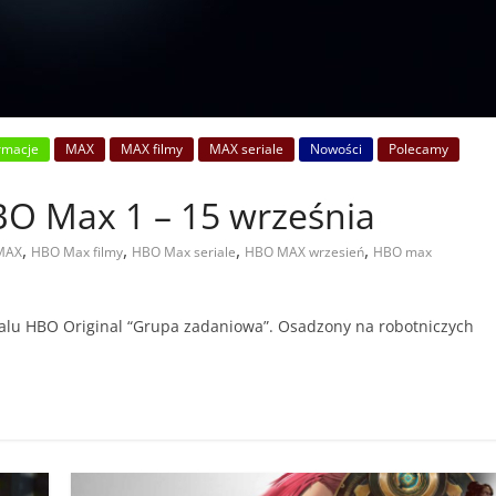
rmacje
MAX
MAX filmy
MAX seriale
Nowości
Polecamy
BO Max 1 – 15 września
,
,
,
,
MAX
HBO Max filmy
HBO Max seriale
HBO MAX wrzesień
HBO max
alu HBO Original “Grupa zadaniowa”. Osadzony na robotniczych