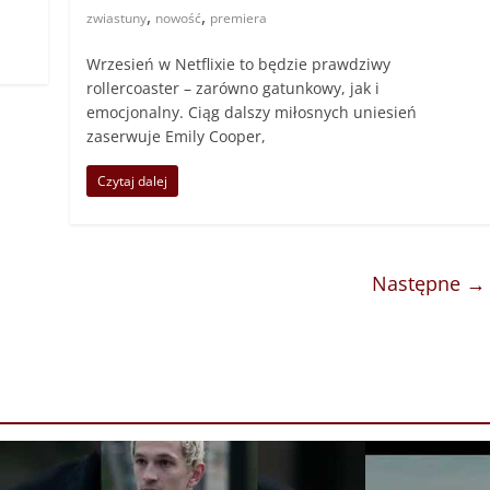
,
,
zwiastuny
nowość
premiera
Wrzesień w Netflixie to będzie prawdziwy
rollercoaster – zarówno gatunkowy, jak i
emocjonalny. Ciąg dalszy miłosnych uniesień
zaserwuje Emily Cooper,
Czytaj dalej
Następne →