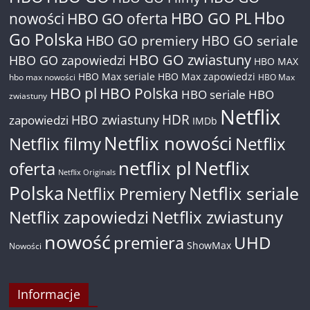
Hbo
nowości
HBO GO oferta
HBO GO PL
Go Polska
HBO GO premiery
HBO GO seriale
HBO GO zwiastuny
HBO GO zapowiedzi
HBO MAX
HBO Max seriale
HBO Max zapowiedzi
hbo max nowości
HBO Max
HBO pl
HBO Polska
HBO seriale
HBO
zwiastuny
Netflix
HDR
HBO zwiastuny
zapowiedzi
IMDb
Netflix nowości
Netflix filmy
Netflix
netflix pl
Netflix
oferta
Netflix Originals
Polska
Netflix seriale
Netflix Premiery
Netflix zapowiedzi
Netflix zwiastuny
nowość
premiera
UHD
ShowMax
Nowości
Informacje