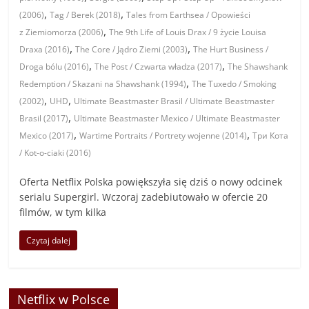
,
,
(2006)
Tag / Berek (2018)
Tales from Earthsea / Opowieści
,
z Ziemiomorza (2006)
The 9th Life of Louis Drax / 9 życie Louisa
,
,
Draxa (2016)
The Core / Jądro Ziemi (2003)
The Hurt Business /
,
,
Droga bólu (2016)
The Post / Czwarta władza (2017)
The Shawshank
,
Redemption / Skazani na Shawshank (1994)
The Tuxedo / Smoking
,
,
(2002)
UHD
Ultimate Beastmaster Brasil / Ultimate Beastmaster
,
Brasil (2017)
Ultimate Beastmaster Mexico / Ultimate Beastmaster
,
,
Mexico (2017)
Wartime Portraits / Portrety wojenne (2014)
Три Кота
/ Kot-o-ciaki (2016)
Oferta Netflix Polska powiększyła się dziś o nowy odcinek
serialu Supergirl. Wczoraj zadebiutowało w ofercie 20
filmów, w tym kilka
Czytaj dalej
Netflix w Polsce