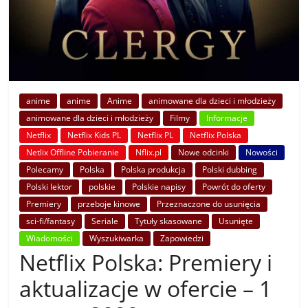
anime
anime
Anime
animowane dla dzieci i młodzieży
animowane dla dzieci i młodzieży
Filmy
Informacje
Netflix
Netflix Kids PL
Netflix PL
Netflix Polska
Netlix Offline Pobieranie
Nflix.pl
Nowe odcinki
Nowości
Polecamy
Polska
Polska produkcja
Polski dubbing
Polski lektor
polskie
Polskie napisy
Powrót do oferty
Premiery
przeboje kinowe
Przeznaczone do usunięcia
sci-fi/fantasy
Seriale
Tytuły skasowane
Usunięte
Wiadomości
Wyszukiwarka
Zapowiedzi
Netflix Polska: Premiery i
aktualizacje w ofercie – 1