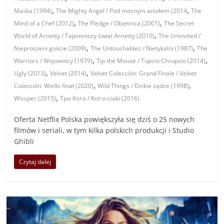
,
,
Maska (1994)
The Mighty Angel / Pod mocnym aniołem (2014
The
,
,
Mind of a Chef (2012)
The Pledge / Obietnica (2001)
The Secret
,
World of Arrietty / Tajemniczy świat Arrietty (2010)
The Uninvited /
,
,
Nieproszeni goście (2009)
The Untouchables / Nietykalni (1987)
The
,
,
Warriors / Wojownicy (1979)
Tip the Mouse / Tupcio Chrupcio (2014)
,
,
Ugly (2013)
Velvet (2014)
Velvet Colección: Grand Finale / Velvet
,
,
Colección: Wielki finał (2020)
Wild Things / Dzikie żądze (1998)
,
Wissper (2015)
Три Кота / Kot-o-ciaki (2016)
Oferta Netflix Polska powiększyła się dziś o 25 nowych
filmów i seriali, w tym kilka polskich produkcji i Studio
Ghibli
Czytaj dalej