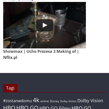
Showmax | Ucho Prezesa 3 Making of |
Nflix.pl
Tagi
4k
Dolby Vision
#zostanwdomu
anime
Disney
Dolby Atmos
HBO
HBO GO
HBO GO
HBO GO Filmy