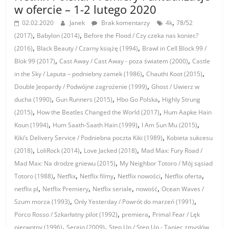
w ofercie – 1-2 lutego 2020
,
02.02.2020
Janek
Brak komentarzy
4k
78/52
,
,
(2017)
Babylon (2014)
Before the Flood / Czy czeka nas koniec?
,
,
(2016)
Black Beauty / Czarny książę (1994)
Brawl in Cell Block 99 /
,
,
Blok 99 (2017)
Cast Away / Cast Away - poza światem (2000)
Castle
,
,
in the Sky / Laputa – podniebny zamek (1986)
Chauthi Koot (2015)
,
Double Jeopardy / Podwójne zagrożenie (1999)
Ghost / Uwierz w
,
,
,
ducha (1990)
Gun Runners (2015)
Hbo Go Polska
Highly Strung
,
,
(2015)
How the Beatles Changed the World (2017)
Hum Aapke Hain
,
,
,
Koun (1994)
Hum Saath-Saath Hain (1999)
I Am Sun Mu (2015)
,
Kiki’s Delivery Service / Podniebna poczta Kiki (1989)
Kobieta sukcesu
,
,
,
(2018)
LoliRock (2014)
Love Jacked (2018)
Mad Max: Fury Road /
,
Mad Max: Na drodze gniewu (2015)
My Neighbor Totoro / Mój sąsiad
,
,
,
,
,
Totoro (1988)
Netflix
Netflix filmy
Netflix nowości
Netflix oferta
,
,
,
,
netflix pl
Netflix Premiery
Netflix seriale
nowość
Ocean Waves /
,
,
Szum morza (1993)
Only Yesterday / Powrót do marzeń (1991)
,
,
Porco Rosso / Szkarłatny pilot (1992)
premiera
Primal Fear / Lęk
,
,
pierwotny (1996)
Sergio (2009)
Step Up / Step Up - Taniec zmysłów