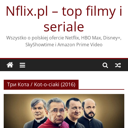
Przejdź
Nflix.pl – top filmy i
do
treści
seriale
Wszystko o polskiej ofercie Netflix, HBO Max, Disney+,
SkyShowtime i Amazon Prime Video
Три Кота / Kot-o-ciaki (2016)