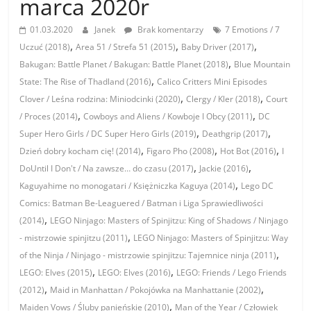
marca 2020r
01.03.2020
Janek
Brak komentarzy
7 Emotions / 7
,
,
,
Uczuć (2018)
Area 51 / Strefa 51 (2015)
Baby Driver (2017)
,
Bakugan: Battle Planet / Bakugan: Battle Planet (2018)
Blue Mountain
,
State: The Rise of Thadland (2016)
Calico Critters Mini Episodes
,
,
Clover / Leśna rodzina: Miniodcinki (2020)
Clergy / Kler (2018)
Court
,
,
/ Proces (2014)
Cowboys and Aliens / Kowboje I Obcy (2011)
DC
,
,
Super Hero Girls / DC Super Hero Girls (2019)
Deathgrip (2017)
,
,
,
Dzień dobry kocham cię! (2014)
Figaro Pho (2008)
Hot Bot (2016)
I
,
,
DoUntil I Don't / Na zawsze… do czasu (2017)
Jackie (2016)
,
Kaguyahime no monogatari / Księżniczka Kaguya (2014)
Lego DC
Comics: Batman Be-Leaguered / Batman i Liga Sprawiedliwości
,
(2014)
LEGO Ninjago: Masters of Spinjitzu: King of Shadows / Ninjago
,
- mistrzowie spinjitzu (2011)
LEGO Ninjago: Masters of Spinjitzu: Way
,
of the Ninja / Ninjago - mistrzowie spinjitzu: Tajemnice ninja (2011)
,
,
LEGO: Elves (2015)
LEGO: Elves (2016)
LEGO: Friends / Lego Friends
,
,
(2012)
Maid in Manhattan / Pokojówka na Manhattanie (2002)
,
Maiden Vows / Śluby panieńskie (2010)
Man of the Year / Człowiek