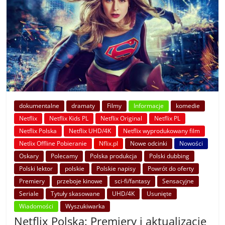
dokumentalne
dramaty
Filmy
Informacje
komedie
Netflix
Netflix Kids PL
Netflix Original
Netflix PL
Netflix Polska
Netflix UHD/4K
Netflix wyprodukowany film
Netlix Offline Pobieranie
Nflix.pl
Nowe odcinki
Nowości
Oskary
Polecamy
Polska produkcja
Polski dubbing
Polski lektor
polskie
Polskie napisy
Powrót do oferty
Premiery
przeboje kinowe
sci-fi/fantasy
Sensacyjne
Seriale
Tytuły skasowane
UHD/4K
Usunięte
Wiadomości
Wyszukiwarka
Netflix Polska: Premiery i aktualizacje