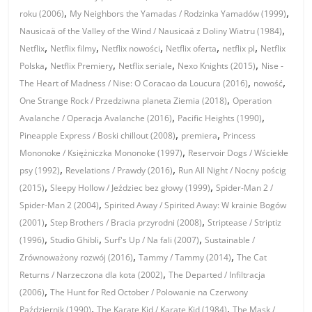
,
,
roku (2006)
My Neighbors the Yamadas / Rodzinka Yamadów (1999)
,
Nausicaä of the Valley of the Wind / Nausicaä z Doliny Wiatru (1984)
,
,
,
,
,
Netflix
Netflix filmy
Netflix nowości
Netflix oferta
netflix pl
Netflix
,
,
,
,
Polska
Netflix Premiery
Netflix seriale
Nexo Knights (2015)
Nise -
,
,
The Heart of Madness / Nise: O Coracao da Loucura (2016)
nowość
,
One Strange Rock / Przedziwna planeta Ziemia (2018)
Operation
,
,
Avalanche / Operacja Avalanche (2016)
Pacific Heights (1990)
,
,
Pineapple Express / Boski chillout (2008)
premiera
Princess
,
Mononoke / Księżniczka Mononoke (1997)
Reservoir Dogs / Wściekłe
,
,
psy (1992)
Revelations / Prawdy (2016)
Run All Night / Nocny pościg
,
,
(2015)
Sleepy Hollow / Jeździec bez głowy (1999)
Spider-Man 2 /
,
Spider-Man 2 (2004)
Spirited Away / Spirited Away: W krainie Bogów
,
,
(2001)
Step Brothers / Bracia przyrodni (2008)
Striptease / Striptiz
,
,
,
(1996)
Studio Ghibli
Surf's Up / Na fali (2007)
Sustainable /
,
,
Zrównoważony rozwój (2016)
Tammy / Tammy (2014)
The Cat
,
Returns / Narzeczona dla kota (2002)
The Departed / Infiltracja
,
(2006)
The Hunt for Red October / Polowanie na Czerwony
,
,
Październik (1990)
The Karate Kid / Karate Kid (1984)
The Mask /