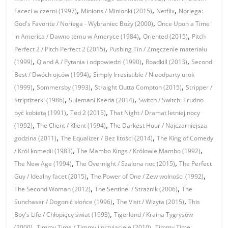
,
,
,
Faceci w czerni (1997)
Minions / Minionki (2015)
Netflix
Noriega:
,
God's Favorite / Noriega - Wybraniec Boży (2000)
Once Upon a Time
,
,
in America / Dawno temu w Ameryce (1984)
Oriented (2015)
Pitch
,
Perfect 2 / Pitch Perfect 2 (2015)
Pushing Tin / Zmęczenie materiału
,
,
,
(1999)
Q and A / Pytania i odpowiedzi (1990)
Roadkill (2013)
Second
,
Best / Dwóch ojców (1994)
Simply Irresistible / Nieodparty urok
,
,
,
(1999)
Sommersby (1993)
Straight Outta Compton (2015)
Stripper /
,
,
Striptizerki (1986)
Sulemani Keeda (2014)
Switch / Switch: Trudno
,
,
być kobietą (1991)
Ted 2 (2015)
That Night / Dramat letniej nocy
,
,
(1992)
The Client / Klient (1994)
The Darkest Hour / Najczarniejsza
,
,
godzina (2011)
The Equalizer / Bez litości (2014)
The King of Comedy
,
,
/ Król komedii (1983)
The Mambo Kings / Królowie Mambo (1992)
,
,
The New Age (1994)
The Overnight / Szalona noc (2015)
The Perfect
,
,
Guy / Idealny facet (2015)
The Power of One / Zew wolności (1992)
,
,
The Second Woman (2012)
The Sentinel / Strażnik (2006)
The
,
,
Sunchaser / Dogonić słońce (1996)
The Visit / Wizyta (2015)
This
,
Boy's Life / Chłopięcy świat (1993)
Tigerland / Kraina Tygrysów
,
,
(2000)
Timmy Time / Timmy i przyjaciele (2010)
Timmy Time: