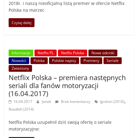
2018r. i naszą nieoficjalną listą premier w ofercie Netflix
Polska na marzec
Czytaj dalej
Informacje
Netflix PL
Netflix Polska
Nowe odcinki
Nowości
Polska
Polskie napisy
Premiery
Seriale
Zwiastuny
Netflix Polska – premiera następnych
seriali dla fanów motoryzacji
(16.04.2017)
,
16.04.2017
Janek
Brak komentarzy
Ignition (2016)
Roadkill (2014)
Netflix Polska uzupełnił dziś swoją ofertę o seriale
motoryzacyjne: