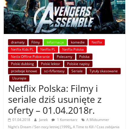
dramaty
Filmy
Informacje
komedie
Netflix
Netflix Kids PL
Netflix PL
Netflix Polska
Netlix Offline Pobieranie
Polecamy
Polska
Polski dubbing
Polski lektor
Polskie napisy
przeboje kinowe
sci-fi/fantasy
Seriale
Tytuły skasowane
Usunięte
Netflix Polska: Filmy i
seriale dziś usunięte z
oferty – 01.04.2018r.
01.04.2018
Janek
1 Komentarz
A Midsummer
,
Night's Dream / Sen nocy letniej (1999)
A Time to Kill / Czas zabijania