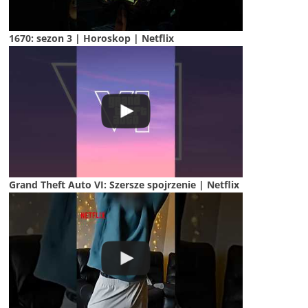
1670: sezon 3 | Horoskop | Netflix
Grand Theft Auto VI: Szersze spojrzenie | Netflix