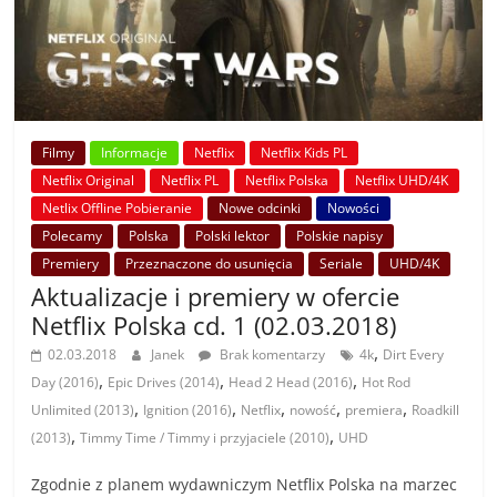
Filmy
Informacje
Netflix
Netflix Kids PL
Netflix Original
Netflix PL
Netflix Polska
Netflix UHD/4K
Netlix Offline Pobieranie
Nowe odcinki
Nowości
Polecamy
Polska
Polski lektor
Polskie napisy
Premiery
Przeznaczone do usunięcia
Seriale
UHD/4K
Aktualizacje i premiery w ofercie
Netflix Polska cd. 1 (02.03.2018)
,
02.03.2018
Janek
Brak komentarzy
4k
Dirt Every
,
,
,
Day (2016)
Epic Drives (2014)
Head 2 Head (2016)
Hot Rod
,
,
,
,
,
Unlimited (2013)
Ignition (2016)
Netflix
nowość
premiera
Roadkill
,
,
(2013)
Timmy Time / Timmy i przyjaciele (2010)
UHD
Zgodnie z planem wydawniczym Netflix Polska na marzec