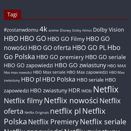
Tagi
4k
Dolby Vision
#zostanwdomu
anime
Disney
Dolby Atmos
HBO
HBO GO
HBO GO
HBO GO Filmy
Hbo
nowości
HBO GO oferta
HBO GO PL
Go Polska
HBO GO premiery
HBO GO seriale
HBO GO zwiastuny
HBO GO zapowiedzi
HBO MAX
HBO Max seriale
HBO Max zapowiedzi
hbo max nowości
HBO Max
HBO pl
HBO Polska
HBO seriale
HBO
zwiastuny
Netflix
HDR
HBO zwiastuny
zapowiedzi
IMDb
Netflix nowości
Netflix filmy
Netflix
netflix pl
Netflix
oferta
Netflix Originals
Polska
Netflix seriale
Netflix Premiery