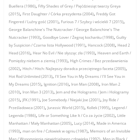
,
Buellera (1986)
Fifty Shades of Grey / Pięćdziesiąt twarzy Greya
,
,
(2015)
First Daughter / Córka prezydenta (2004)
Freddy Got
,
,
Fingered / Luźny gość (2001)
Furious 7 / Szybcy i wściekli 7 (2015)
George Balanchine's The Nutcracker / George Balanchine's The
,
,
Nutcracker (1993)
Goodbye Lover / Żegnaj kochanku (1998)
Guilty
,
,
by Suspicion / Czarna lista Hollywood (1991)
Hancock (2008)
Head 2
,
,
Head (2016)
Hear No Evil / Nie słysząc zła (1993)
Heaven and Earth /
,
Pomiędzy niebem a ziemią (1993)
High Crimes / Bez przedawnienia
,
,
(2002)
Hitch / Hitch: Najlepszy doradca przeciętnego faceta (2005)
,
Hot Rod Unlimited (2013)
I'll See You in My Dreams / I'll See You in
,
,
,
My Dreams (2015)
Ignition (2016)
Iron Man (2008)
Iron Man 2
,
,
(2010)
Iron Man 3 (2013)
Jem and the Holograms / Jem i Hologramy
,
,
,
(2015)
JFK (1991)
Joe Somebody / Niejaki Joe (2001)
Joy Ride /
,
,
,
Prześladowca (2001)
Jurassic World (2015)
Kollek (1995)
Legend /
,
,
Legenda (1986)
Life or Something Like It / Co za życie (2002)
Little
,
,
Manhattan / Mały Manhattan (2005)
Lucy (2014)
Made in America
,
,
(1993)
man on fire / Człowiek w ogniu (1987)
Memoirs of an Invisible
,
Man / Wspomnienia niewidzialnego człowieka (1992)
Men in Black /