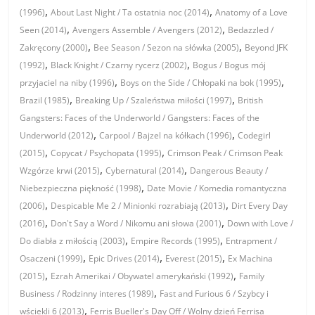
,
,
(1996)
About Last Night / Ta ostatnia noc (2014)
Anatomy of a Love
,
,
Seen (2014)
Avengers Assemble / Avengers (2012)
Bedazzled /
,
,
Zakręcony (2000)
Bee Season / Sezon na słówka (2005)
Beyond JFK
,
,
(1992)
Black Knight / Czarny rycerz (2002)
Bogus / Bogus mój
,
,
przyjaciel na niby (1996)
Boys on the Side / Chłopaki na bok (1995)
,
,
Brazil (1985)
Breaking Up / Szaleństwa miłości (1997)
British
Gangsters: Faces of the Underworld / Gangsters: Faces of the
,
,
Underworld (2012)
Carpool / Bajzel na kółkach (1996)
Codegirl
,
,
(2015)
Copycat / Psychopata (1995)
Crimson Peak / Crimson Peak
,
,
Wzgórze krwi (2015)
Cybernatural (2014)
Dangerous Beauty /
,
Niebezpieczna piękność (1998)
Date Movie / Komedia romantyczna
,
,
(2006)
Despicable Me 2 / Minionki rozrabiają (2013)
Dirt Every Day
,
,
(2016)
Don't Say a Word / Nikomu ani słowa (2001)
Down with Love /
,
,
Do diabła z miłością (2003)
Empire Records (1995)
Entrapment /
,
,
,
Osaczeni (1999)
Epic Drives (2014)
Everest (2015)
Ex Machina
,
,
(2015)
Ezrah Amerikai / Obywatel amerykański (1992)
Family
,
Business / Rodzinny interes (1989)
Fast and Furious 6 / Szybcy i
,
wściekli 6 (2013)
Ferris Bueller's Day Off / Wolny dzień Ferrisa