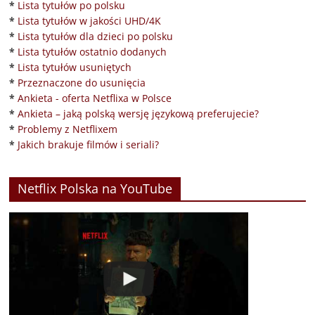
*
Lista tytułów po polsku
*
Lista tytułów w jakości UHD/4K
*
Lista tytułów dla dzieci po polsku
*
Lista tytułów ostatnio dodanych
*
Lista tytułów usuniętych
*
Przeznaczone do usunięcia
*
Ankieta - oferta Netflixa w Polsce
*
Ankieta – jaką polską wersję językową preferujecie?
*
Problemy z Netflixem
*
Jakich brakuje filmów i seriali?
Netflix Polska na YouTube