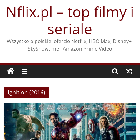
Przejdź
Nflix.pl – top filmy i
do
treści
seriale
Wszystko o polskiej ofercie Netflix, HBO Max, Disney+,
SkyShowtime i Amazon Prime Video
Ignition (2016)