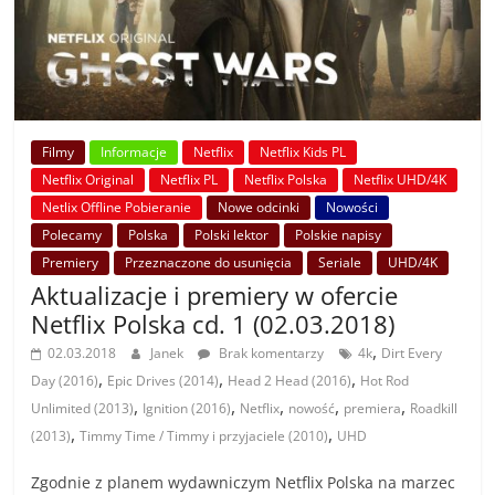
Filmy
Informacje
Netflix
Netflix Kids PL
Netflix Original
Netflix PL
Netflix Polska
Netflix UHD/4K
Netlix Offline Pobieranie
Nowe odcinki
Nowości
Polecamy
Polska
Polski lektor
Polskie napisy
Premiery
Przeznaczone do usunięcia
Seriale
UHD/4K
Aktualizacje i premiery w ofercie
Netflix Polska cd. 1 (02.03.2018)
,
02.03.2018
Janek
Brak komentarzy
4k
Dirt Every
,
,
,
Day (2016)
Epic Drives (2014)
Head 2 Head (2016)
Hot Rod
,
,
,
,
,
Unlimited (2013)
Ignition (2016)
Netflix
nowość
premiera
Roadkill
,
,
(2013)
Timmy Time / Timmy i przyjaciele (2010)
UHD
Zgodnie z planem wydawniczym Netflix Polska na marzec