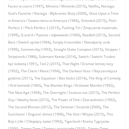
,
,
,
Faceci w czerni (1997)
Minions / Minionki (2015)
Netflix
Noriega:
,
God's Favorite / Noriega - Wybraniec Boży (2000)
Once Upon a Time
,
,
in America / Dawno temu w Ameryce (1984)
Oriented (2015)
Pitch
,
Perfect 2 / Pitch Perfect 2 (2015)
Pushing Tin / Zmęczenie materiału
,
,
,
(1999)
Q and A / Pytania i odpowiedzi (1990)
Roadkill (2013)
Second
,
Best / Dwóch ojców (1994)
Simply Irresistible / Nieodparty urok
,
,
,
(1999)
Sommersby (1993)
Straight Outta Compton (2015)
Stripper /
,
,
Striptizerki (1986)
Sulemani Keeda (2014)
Switch / Switch: Trudno
,
,
być kobietą (1991)
Ted 2 (2015)
That Night / Dramat letniej nocy
,
,
(1992)
The Client / Klient (1994)
The Darkest Hour / Najczarniejsza
,
,
godzina (2011)
The Equalizer / Bez litości (2014)
The King of Comedy
,
,
/ Król komedii (1983)
The Mambo Kings / Królowie Mambo (1992)
,
,
The New Age (1994)
The Overnight / Szalona noc (2015)
The Perfect
,
,
Guy / Idealny facet (2015)
The Power of One / Zew wolności (1992)
,
,
The Second Woman (2012)
The Sentinel / Strażnik (2006)
The
,
,
Sunchaser / Dogonić słońce (1996)
The Visit / Wizyta (2015)
This
,
Boy's Life / Chłopięcy świat (1993)
Tigerland / Kraina Tygrysów
,
,
(2000)
Timmy Time / Timmy i przyjaciele (2010)
Timmy Time: