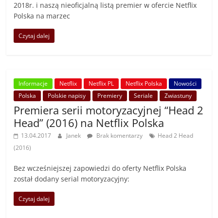
2018r. i naszą nieoficjalną listą premier w ofercie Netflix
Polska na marzec
Czytaj dalej
Informacje
Netflix
Netflix PL
Netflix Polska
Nowości
Polska
Polskie napisy
Premiery
Seriale
Zwiastuny
Premiera serii motoryzacyjnej “Head 2
Head” (2016) na Netflix Polska
13.04.2017
Janek
Brak komentarzy
Head 2 Head
(2016)
Bez wcześniejszej zapowiedzi do oferty Netflix Polska
został dodany serial motoryzacyjny:
Czytaj dalej