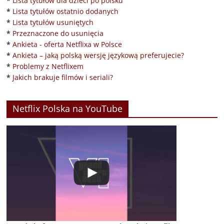
*
Lista tytułów dla dzieci po polsku
*
Lista tytułów ostatnio dodanych
*
Lista tytułów usuniętych
*
Przeznaczone do usunięcia
*
Ankieta - oferta Netflixa w Polsce
*
Ankieta – jaką polską wersję językową preferujecie?
*
Problemy z Netflixem
*
Jakich brakuje filmów i seriali?
Netflix Polska na YouTube