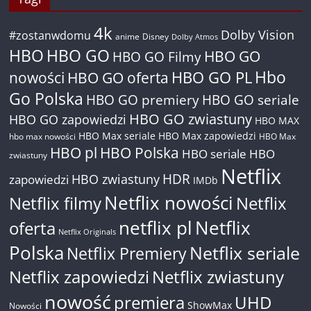
4k
Dolby Vision
#zostanwdomu
anime
Disney
Dolby Atmos
HBO
HBO GO
HBO GO
HBO GO Filmy
Hbo
nowości
HBO GO oferta
HBO GO PL
Go Polska
HBO GO premiery
HBO GO seriale
HBO GO zwiastuny
HBO GO zapowiedzi
HBO MAX
HBO Max seriale
HBO Max zapowiedzi
hbo max nowości
HBO Max
HBO pl
HBO Polska
HBO seriale
HBO
zwiastuny
Netflix
HDR
HBO zwiastuny
zapowiedzi
IMDb
Netflix nowości
Netflix filmy
Netflix
netflix pl
Netflix
oferta
Netflix Originals
Polska
Netflix seriale
Netflix Premiery
Netflix zapowiedzi
Netflix zwiastuny
nowość
premiera
UHD
ShowMax
Nowości