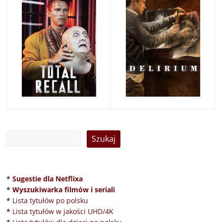
*
Sugestie dla Netflixa
*
Wyszukiwarka filmów i seriali
*
Lista tytułów po polsku
*
Lista tytułów w jakości UHD/4K