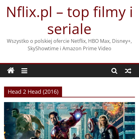
Przejdź
Nflix.pl – top filmy i
do
treści
seriale
Wszystko o polskiej ofercie Netflix, HBO Max, Disney+,
SkyShowtime i Amazon Prime Video
Head 2 Head (2016)