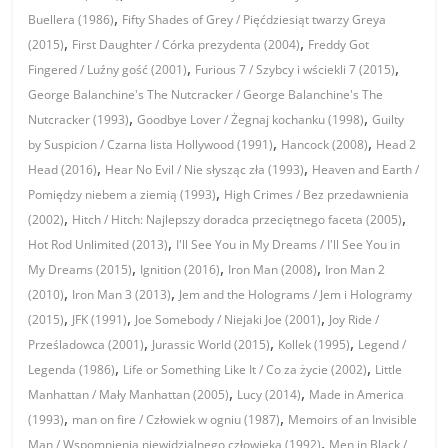
,
Buellera (1986)
Fifty Shades of Grey / Pięćdziesiąt twarzy Greya
,
,
(2015)
First Daughter / Córka prezydenta (2004)
Freddy Got
,
,
Fingered / Luźny gość (2001)
Furious 7 / Szybcy i wściekli 7 (2015)
George Balanchine's The Nutcracker / George Balanchine's The
,
,
Nutcracker (1993)
Goodbye Lover / Żegnaj kochanku (1998)
Guilty
,
,
by Suspicion / Czarna lista Hollywood (1991)
Hancock (2008)
Head 2
,
,
Head (2016)
Hear No Evil / Nie słysząc zła (1993)
Heaven and Earth /
,
Pomiędzy niebem a ziemią (1993)
High Crimes / Bez przedawnienia
,
,
(2002)
Hitch / Hitch: Najlepszy doradca przeciętnego faceta (2005)
,
Hot Rod Unlimited (2013)
I'll See You in My Dreams / I'll See You in
,
,
,
My Dreams (2015)
Ignition (2016)
Iron Man (2008)
Iron Man 2
,
,
(2010)
Iron Man 3 (2013)
Jem and the Holograms / Jem i Hologramy
,
,
,
(2015)
JFK (1991)
Joe Somebody / Niejaki Joe (2001)
Joy Ride /
,
,
,
Prześladowca (2001)
Jurassic World (2015)
Kollek (1995)
Legend /
,
,
Legenda (1986)
Life or Something Like It / Co za życie (2002)
Little
,
,
Manhattan / Mały Manhattan (2005)
Lucy (2014)
Made in America
,
,
(1993)
man on fire / Człowiek w ogniu (1987)
Memoirs of an Invisible
,
Man / Wspomnienia niewidzialnego człowieka (1992)
Men in Black /