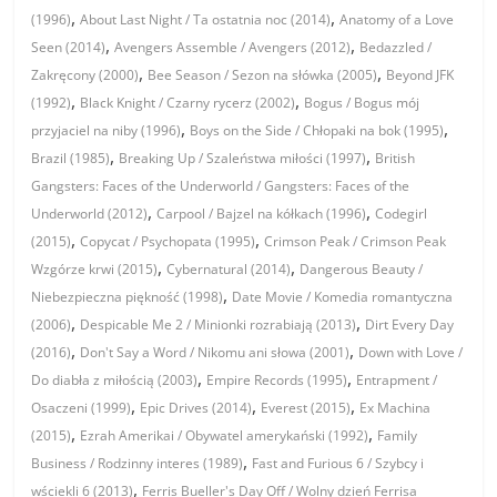
,
,
(1996)
About Last Night / Ta ostatnia noc (2014)
Anatomy of a Love
,
,
Seen (2014)
Avengers Assemble / Avengers (2012)
Bedazzled /
,
,
Zakręcony (2000)
Bee Season / Sezon na słówka (2005)
Beyond JFK
,
,
(1992)
Black Knight / Czarny rycerz (2002)
Bogus / Bogus mój
,
,
przyjaciel na niby (1996)
Boys on the Side / Chłopaki na bok (1995)
,
,
Brazil (1985)
Breaking Up / Szaleństwa miłości (1997)
British
Gangsters: Faces of the Underworld / Gangsters: Faces of the
,
,
Underworld (2012)
Carpool / Bajzel na kółkach (1996)
Codegirl
,
,
(2015)
Copycat / Psychopata (1995)
Crimson Peak / Crimson Peak
,
,
Wzgórze krwi (2015)
Cybernatural (2014)
Dangerous Beauty /
,
Niebezpieczna piękność (1998)
Date Movie / Komedia romantyczna
,
,
(2006)
Despicable Me 2 / Minionki rozrabiają (2013)
Dirt Every Day
,
,
(2016)
Don't Say a Word / Nikomu ani słowa (2001)
Down with Love /
,
,
Do diabła z miłością (2003)
Empire Records (1995)
Entrapment /
,
,
,
Osaczeni (1999)
Epic Drives (2014)
Everest (2015)
Ex Machina
,
,
(2015)
Ezrah Amerikai / Obywatel amerykański (1992)
Family
,
Business / Rodzinny interes (1989)
Fast and Furious 6 / Szybcy i
,
wściekli 6 (2013)
Ferris Bueller's Day Off / Wolny dzień Ferrisa