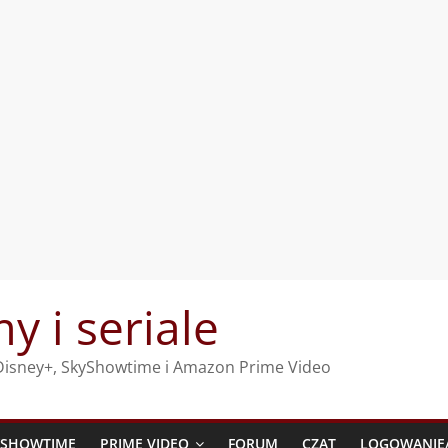
my i seriale
, Disney+, SkyShowtime i Amazon Prime Video
YSHOWTIME
PRIME VIDEO
FORUM
CZAT
LOGOWANIE/