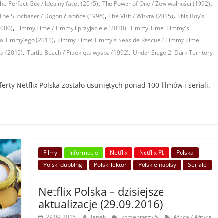
,
,
he Perfect Guy / Idealny facet (2015)
The Power of One / Zew wolności (1992)
,
,
The Sunchaser / Dogonić słońce (1996)
The Visit / Wizyta (2015)
This Boy's
,
,
2000)
Timmy Time / Timmy i przyjaciele (2010)
Timmy Time: Timmy's
,
ka Timmy’ego (2011)
Timmy Time: Timmy's Seaside Rescue / Timmy Time:
,
,
na (2015)
Turtle Beach / Przeklęta wyspa (1992)
Under Siege 2: Dark Territory
rty Netflix Polska zostało usuniętych ponad 100 filmów i seriali.
Filmy
Informacje
Netflix
Netflix PL
Polska
Polski dubbing
Polski lektor
Polskie napisy
Seriale
Netflix Polska – dzisiejsze
aktualizacje (29.09.2016)
29.09.2016
Janek
komentarzy 5
Africa / Afryka