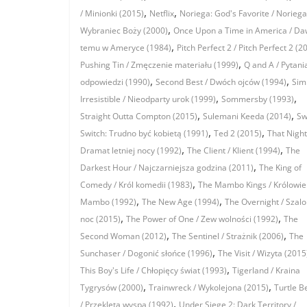
,
,
/ Minionki (2015)
Netflix
Noriega: God's Favorite / Noriega
,
Wybraniec Boży (2000)
Once Upon a Time in America / D
,
temu w Ameryce (1984)
Pitch Perfect 2 / Pitch Perfect 2 (2
,
Pushing Tin / Zmęczenie materiału (1999)
Q and A / Pytania
,
,
odpowiedzi (1990)
Second Best / Dwóch ojców (1994)
Sim
,
,
Irresistible / Nieodparty urok (1999)
Sommersby (1993)
,
,
Straight Outta Compton (2015)
Sulemani Keeda (2014)
Sw
,
,
Switch: Trudno być kobietą (1991)
Ted 2 (2015)
That Night
,
,
Dramat letniej nocy (1992)
The Client / Klient (1994)
The
,
Darkest Hour / Najczarniejsza godzina (2011)
The King of
,
Comedy / Król komedii (1983)
The Mambo Kings / Królowie
,
,
Mambo (1992)
The New Age (1994)
The Overnight / Szal
,
,
noc (2015)
The Power of One / Zew wolności (1992)
The
,
,
Second Woman (2012)
The Sentinel / Strażnik (2006)
The
,
Sunchaser / Dogonić słońce (1996)
The Visit / Wizyta (2015
,
This Boy's Life / Chłopięcy świat (1993)
Tigerland / Kraina
,
,
Tygrysów (2000)
Trainwreck / Wykolejona (2015)
Turtle B
,
/ Przeklęta wyspa (1992)
Under Siege 2: Dark Territory /