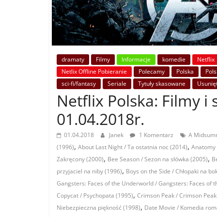
dramaty
Filmy
Informacje
komedie
Netflix
Netlix Offline Pobieranie
Polecamy
Polska
Pols
sci-fi/fantasy
Seriale
Tytuły skasowane
Usunię
Netflix Polska: Filmy i 
01.04.2018r.
01.04.2018
Janek
1 Komentarz
A Midsumme
,
,
(1996)
About Last Night / Ta ostatnia noc (2014)
Anatomy 
,
,
Zakręcony (2000)
Bee Season / Sezon na słówka (2005)
B
,
przyjaciel na niby (1996)
Boys on the Side / Chłopaki na bo
Gangsters: Faces of the Underworld / Gangsters: Faces of 
,
Copycat / Psychopata (1995)
Crimson Peak / Crimson Peak
,
Niebezpieczna piękność (1998)
Date Movie / Komedia rom