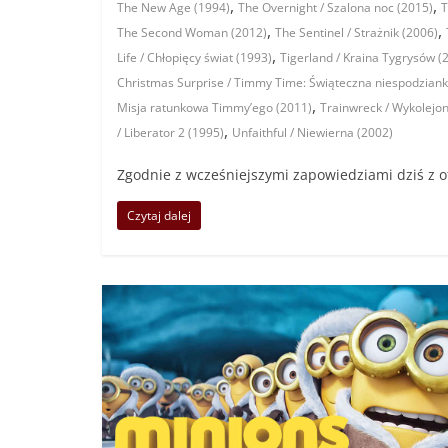
,
,
The New Age (1994)
The Overnight / Szalona noc (2015)
T
,
,
The Second Woman (2012)
The Sentinel / Strażnik (2006)
,
Life / Chłopięcy świat (1993)
Tigerland / Kraina Tygrysów (
Christmas Surprise / Timmy Time: Świąteczna niespodzian
,
Misja ratunkowa Timmy’ego (2011)
Trainwreck / Wykolejo
,
/ Liberator 2 (1995)
Unfaithful / Niewierna (2002)
Zgodnie z wcześniejszymi zapowiedziami dziś z ofe
Czytaj dalej