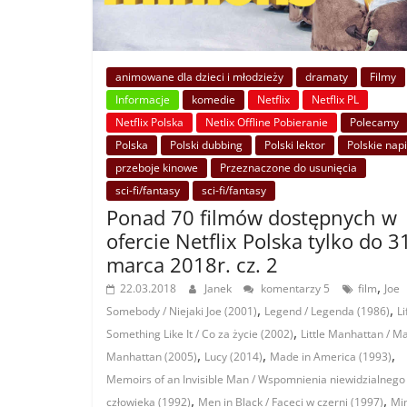
animowane dla dzieci i młodzieży
dramaty
Filmy
Informacje
komedie
Netflix
Netflix PL
Netflix Polska
Netlix Offline Pobieranie
Polecamy
Polska
Polski dubbing
Polski lektor
Polskie nap
przeboje kinowe
Przeznaczone do usunięcia
sci-fi/fantasy
sci-fi/fantasy
Ponad 70 filmów dostępnych w
ofercie Netflix Polska tylko do 3
marca 2018r. cz. 2
,
22.03.2018
Janek
komentarzy 5
film
Joe
,
,
Somebody / Niejaki Joe (2001)
Legend / Legenda (1986)
Li
,
Something Like It / Co za życie (2002)
Little Manhattan / Ma
,
,
,
Manhattan (2005)
Lucy (2014)
Made in America (1993)
Memoirs of an Invisible Man / Wspomnienia niewidzialnego
,
,
człowieka (1992)
Men in Black / Faceci w czerni (1997)
Mi