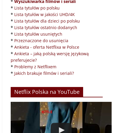
*
Wyszukiwarka filmów i seriali
*
Lista tytułów po polsku
*
Lista tytułów w jakości UHD/4K
*
Lista tytułów dla dzieci po polsku
*
Lista tytułów ostatnio dodanych
*
Lista tytułów usuniętych
*
Przeznaczone do usunięcia
*
Ankieta - oferta Netflixa w Polsce
*
Ankieta – jaką polską wersję językową
preferujecie?
*
Problemy z Netflixem
*
Jakich brakuje filmów i seriali?
Netflix Polska na YouTube