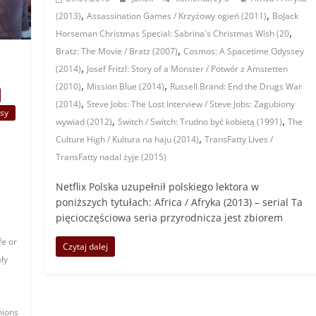
,
,
(2013)
Assassination Games / Krzyżowy ogień (2011)
BoJack
,
Horseman Christmas Special: Sabrina's Christmas Wish (20
,
Bratz: The Movie / Bratz (2007)
Cosmos: A Spacetime Odyssey
,
(2014)
Josef Fritzl: Story of a Monster / Potwór z Amstetten
,
,
(2010)
Mission Blue (2014)
Russell Brand: End the Drugs War
,
(2014)
Steve Jobs: The Lost Interview / Steve Jobs: Zagubiony
isy
,
,
wywiad (2012)
Switch / Switch: Trudno być kobietą (1991)
The
,
Culture High / Kultura na haju (2014)
TransFatty Lives /
TransFatty nadal żyje (2015)
1
Netflix Polska uzupełnił polskiego lektora w
poniższych tytułach: Africa / Afryka (2013) – serial Ta
pięcioczęściowa seria przyrodnicza jest zbiorem
fe or
Czytaj dalej
ły
nions