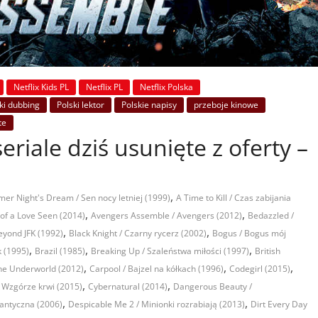
Netflix Kids PL
Netflix PL
Netflix Polska
ki dubbing
Polski lektor
Polskie napisy
przeboje kinowe
te
seriale dziś usunięte z oferty –
,
r Night's Dream / Sen nocy letniej (1999)
A Time to Kill / Czas zabijania
,
,
of a Love Seen (2014)
Avengers Assemble / Avengers (2012)
Bedazzled /
,
,
eyond JFK (1992)
Black Knight / Czarny rycerz (2002)
Bogus / Bogus mój
,
,
,
k (1995)
Brazil (1985)
Breaking Up / Szaleństwa miłości (1997)
British
,
,
,
the Underworld (2012)
Carpool / Bajzel na kółkach (1996)
Codegirl (2015)
,
,
 Wzgórze krwi (2015)
Cybernatural (2014)
Dangerous Beauty /
,
,
antyczna (2006)
Despicable Me 2 / Minionki rozrabiają (2013)
Dirt Every Day