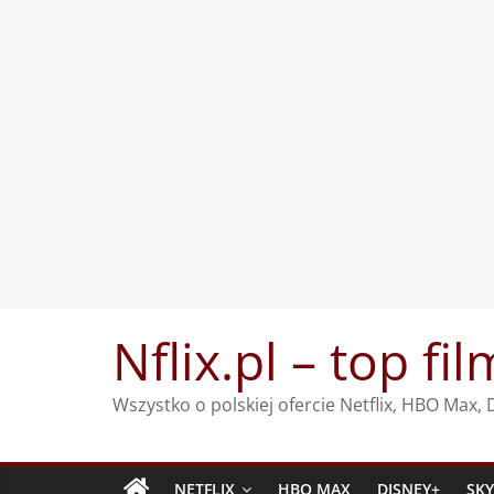
Przejdź
Nflix.pl – top fil
do
treści
Wszystko o polskiej ofercie Netflix, HBO Max
NETFLIX
HBO MAX
DISNEY+
SK