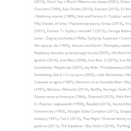
,
,
(2016)
Don't Say a Word / Nikomu ani słowa (2001)
Down w
,
,
,
Osaczeni (1999)
Epic Drives (2014)
Everest (2015)
Ex Ma
,
/ Rodzinny interes (1989)
Fast and Furious 6 / Szybcy i wści
,
Fifty Shades of Grey / Pięćdziesiąt twarzy Greya (2015)
Fir
,
,
(2001)
Furious 7 / Szybcy i wściekli 7 (2015)
George Balanc
,
Lover / Żegnaj kochanku (1998)
Guilty by Suspicion / Czarn
,
Nie słysząc zła (1993)
Heaven and Earth / Pomiędzy niebem
,
Najlepszy doradca przeciętnego faceta (2005)
Hot Rod Unl
,
,
,
Ignition (2016)
Iron Man (2008)
Iron Man 2 (2010)
Iron M
,
Somebody / Niejaki Joe (2001)
Joy Ride / Prześladowca (20
,
Something Like It / Co za życie (2002)
Little Manhattan / M
,
Człowiek w ogniu (1987)
Memoirs of an Invisible Man / Ws
,
,
,
(1997)
Minions / Minionki (2015)
Netflix
Noriega: God's F
,
,
Dawno temu w Ameryce (1984)
Oriented (2015)
Pitch Per
,
,
A / Pytania i odpowiedzi (1990)
Roadkill (2013)
Second Bes
,
,
Sommersby (1993)
Straight Outta Compton (2015)
Strippe
,
,
kobietą (1991)
Ted 2 (2015)
That Night / Dramat letniej n
,
,
godzina (2011)
The Equalizer / Bez litości (2014)
The King