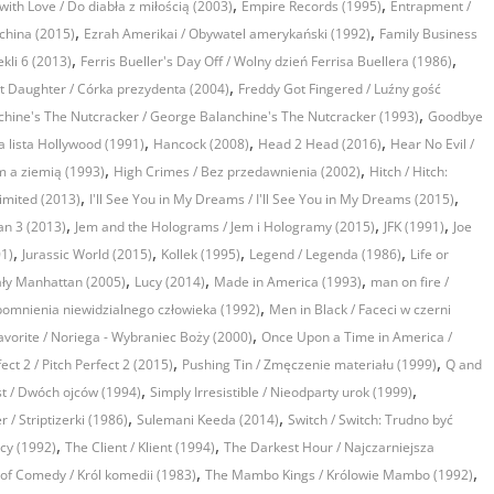
,
,
ith Love / Do diabła z miłością (2003)
Empire Records (1995)
Entrapment /
,
,
china (2015)
Ezrah Amerikai / Obywatel amerykański (1992)
Family Business
,
,
ekli 6 (2013)
Ferris Bueller's Day Off / Wolny dzień Ferrisa Buellera (1986)
,
st Daughter / Córka prezydenta (2004)
Freddy Got Fingered / Luźny gość
,
hine's The Nutcracker / George Balanchine's The Nutcracker (1993)
Goodbye
,
,
,
a lista Hollywood (1991)
Hancock (2008)
Head 2 Head (2016)
Hear No Evil /
,
,
 a ziemią (1993)
High Crimes / Bez przedawnienia (2002)
Hitch / Hitch:
,
,
imited (2013)
I'll See You in My Dreams / I'll See You in My Dreams (2015)
,
,
,
an 3 (2013)
Jem and the Holograms / Jem i Hologramy (2015)
JFK (1991)
Joe
,
,
,
,
01)
Jurassic World (2015)
Kollek (1995)
Legend / Legenda (1986)
Life or
,
,
,
ały Manhattan (2005)
Lucy (2014)
Made in America (1993)
man on fire /
,
pomnienia niewidzialnego człowieka (1992)
Men in Black / Faceci w czerni
,
avorite / Noriega - Wybraniec Boży (2000)
Once Upon a Time in America /
,
,
fect 2 / Pitch Perfect 2 (2015)
Pushing Tin / Zmęczenie materiału (1999)
Q and
,
,
t / Dwóch ojców (1994)
Simply Irresistible / Nieodparty urok (1999)
,
,
r / Striptizerki (1986)
Sulemani Keeda (2014)
Switch / Switch: Trudno być
,
,
ocy (1992)
The Client / Klient (1994)
The Darkest Hour / Najczarniejsza
,
,
 of Comedy / Król komedii (1983)
The Mambo Kings / Królowie Mambo (1992)