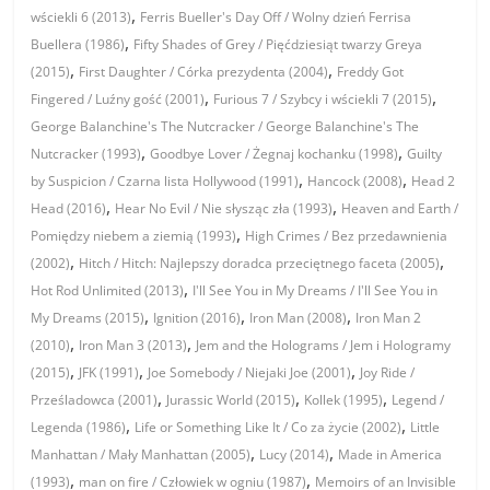
,
wściekli 6 (2013)
Ferris Bueller's Day Off / Wolny dzień Ferrisa
,
Buellera (1986)
Fifty Shades of Grey / Pięćdziesiąt twarzy Greya
,
,
(2015)
First Daughter / Córka prezydenta (2004)
Freddy Got
,
,
Fingered / Luźny gość (2001)
Furious 7 / Szybcy i wściekli 7 (2015)
George Balanchine's The Nutcracker / George Balanchine's The
,
,
Nutcracker (1993)
Goodbye Lover / Żegnaj kochanku (1998)
Guilty
,
,
by Suspicion / Czarna lista Hollywood (1991)
Hancock (2008)
Head 2
,
,
Head (2016)
Hear No Evil / Nie słysząc zła (1993)
Heaven and Earth /
,
Pomiędzy niebem a ziemią (1993)
High Crimes / Bez przedawnienia
,
,
(2002)
Hitch / Hitch: Najlepszy doradca przeciętnego faceta (2005)
,
Hot Rod Unlimited (2013)
I'll See You in My Dreams / I'll See You in
,
,
,
My Dreams (2015)
Ignition (2016)
Iron Man (2008)
Iron Man 2
,
,
(2010)
Iron Man 3 (2013)
Jem and the Holograms / Jem i Hologramy
,
,
,
(2015)
JFK (1991)
Joe Somebody / Niejaki Joe (2001)
Joy Ride /
,
,
,
Prześladowca (2001)
Jurassic World (2015)
Kollek (1995)
Legend /
,
,
Legenda (1986)
Life or Something Like It / Co za życie (2002)
Little
,
,
Manhattan / Mały Manhattan (2005)
Lucy (2014)
Made in America
,
,
(1993)
man on fire / Człowiek w ogniu (1987)
Memoirs of an Invisible