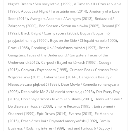
,
Night's Dream / Sen nocy letniej (1999)
A Time to Kill / Czas zabijania
,
,
(1996)
About Last Night / Ta ostatnia noc (2014)
Anatomy of a Love
,
,
Seen (2014)
Avengers Assemble / Avengers (2012)
Bedazzled /
,
,
Zakręcony (2000)
Bee Season / Sezon na słówka (2005)
Beyond JFK
,
,
(1992)
Black Knight / Czarny rycerz (2002)
Bogus / Bogus mój
,
,
przyjaciel na niby (1996)
Boys on the Side / Chłopaki na bok (1995)
,
,
Brazil (1985)
Breaking Up / Szaleństwa miłości (1997)
British
Gangsters: Faces of the Underworld / Gangsters: Faces of the
,
,
Underworld (2012)
Carpool / Bajzel na kółkach (1996)
Codegirl
,
,
(2015)
Copycat / Psychopata (1995)
Crimson Peak / Crimson Peak
,
,
Wzgórze krwi (2015)
Cybernatural (2014)
Dangerous Beauty /
,
Niebezpieczna piękność (1998)
Date Movie / Komedia romantyczna
,
,
(2006)
Despicable Me 2 / Minionki rozrabiają (2013)
Dirt Every Day
,
,
(2016)
Don't Say a Word / Nikomu ani słowa (2001)
Down with Love /
,
,
Do diabła z miłością (2003)
Empire Records (1995)
Entrapment /
,
,
,
Osaczeni (1999)
Epic Drives (2014)
Everest (2015)
Ex Machina
,
,
(2015)
Ezrah Amerikai / Obywatel amerykański (1992)
Family
,
Business / Rodzinny interes (1989)
Fast and Furious 6 / Szybcy i