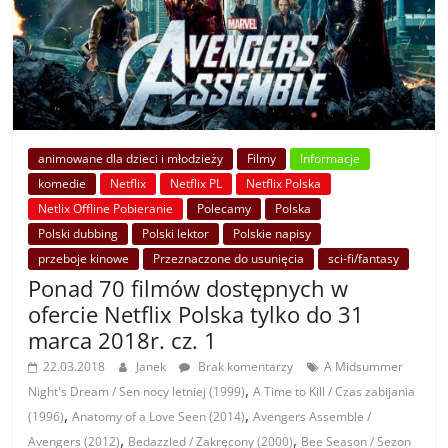
animowane dla dzieci i młodzieży
Filmy
Informacje
komedie
Netflix
Netflix PL
Netflix Polska
Netlix Offline Pobieranie
Polecamy
Polska
Polski dubbing
Polski lektor
Polskie napisy
przeboje kinowe
Przeznaczone do usunięcia
sci-fi/fantasy
Ponad 70 filmów dostępnych w
ofercie Netflix Polska tylko do 31
marca 2018r. cz. 1
22.03.2018
Janek
Brak komentarzy
A Midsummer
,
Night's Dream / Sen nocy letniej (1999)
A Time to Kill / Czas zabijania
,
,
(1996)
Anatomy of a Love Seen (2014)
Avengers Assemble /
,
,
Avengers (2012)
Bedazzled / Zakręcony (2000)
Bee Season / Sezon