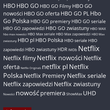
HBO
HBO GO
HBO GO
HBO GO Filmy
Hbo
nowości
HBO GO oferta
HBO GO PL
Go Polska
HBO GO premiery
HBO GO seriale
HBO GO zwiastuny
HBO GO zapowiedzi
HBO MAX
HBO Max seriale
HBO Max zapowiedzi
hbo max nowości
HBO Max
HBO pl
HBO Polska
HBO seriale
HBO
zwiastuny
Netflix
HDR
HBO zwiastuny
zapowiedzi
IMDb
Netflix nowości
Netflix filmy
Netflix
netflix pl
Netflix
oferta
Netflix Originals
Polska
Netflix seriale
Netflix Premiery
Netflix zapowiedzi
Netflix zwiastuny
nowość
premiera
UHD
ShowMax
Nowości