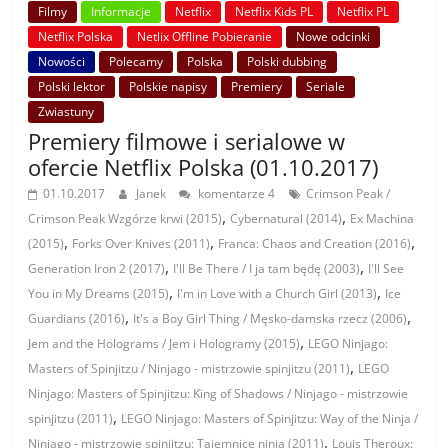
Filmy
Informacje
Netflix
Netflix Kids PL
Netflix PL
Netflix Polska
Netlix Offline Pobieranie
Nowe odcinki
Nowości
Polecamy
Polska
Polski dubbing
Polski lektor
Polskie napisy
Premiery
Seriale
Zwiastuny
Premiery filmowe i serialowe w
ofercie Netflix Polska (01.10.2017)
01.10.2017
Janek
komentarze 4
Crimson Peak /
,
,
Crimson Peak Wzgórze krwi (2015)
Cybernatural (2014)
Ex Machina
,
,
,
(2015)
Forks Over Knives (2011)
Franca: Chaos and Creation (2016)
,
,
Generation Iron 2 (2017)
I'll Be There / I ja tam będę (2003)
I'll See
,
,
You in My Dreams (2015)
I'm in Love with a Church Girl (2013)
Ice
,
,
Guardians (2016)
It's a Boy Girl Thing / Męsko-damska rzecz (2006)
,
Jem and the Holograms / Jem i Hologramy (2015)
LEGO Ninjago:
,
Masters of Spinjitzu / Ninjago - mistrzowie spinjitzu (2011)
LEGO
Ninjago: Masters of Spinjitzu: King of Shadows / Ninjago - mistrzowie
,
spinjitzu (2011)
LEGO Ninjago: Masters of Spinjitzu: Way of the Ninja /
,
Ninjago - mistrzowie spinjitzu: Tajemnice ninja (2011)
Louis Theroux: