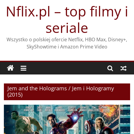
Przejdź
Nflix.pl – top filmy i
do
treści
seriale
Wszystko o polskiej ofercie Netflix, HBO Max, Disney+,
SkyShowtime i Amazon Prime Video
Jem and the Holograms / Jem i Hologramy
(2015)