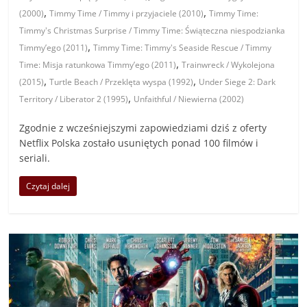
,
,
(2000)
Timmy Time / Timmy i przyjaciele (2010)
Timmy Time:
Timmy's Christmas Surprise / Timmy Time: Świąteczna niespodzianka
,
Timmy’ego (2011)
Timmy Time: Timmy's Seaside Rescue / Timmy
,
Time: Misja ratunkowa Timmy’ego (2011)
Trainwreck / Wykolejona
,
,
(2015)
Turtle Beach / Przeklęta wyspa (1992)
Under Siege 2: Dark
,
Territory / Liberator 2 (1995)
Unfaithful / Niewierna (2002)
Zgodnie z wcześniejszymi zapowiedziami dziś z oferty
Netflix Polska zostało usuniętych ponad 100 filmów i
seriali.
Czytaj dalej