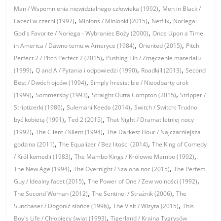
,
Man / Wspomnienia niewidzialnego człowieka (1992)
Men in Black /
,
,
,
Faceci w czerni (1997)
Minions / Minionki (2015)
Netflix
Noriega:
,
God's Favorite / Noriega - Wybraniec Boży (2000)
Once Upon a Time
,
,
in America / Dawno temu w Ameryce (1984)
Oriented (2015)
Pitch
,
Perfect 2 / Pitch Perfect 2 (2015)
Pushing Tin / Zmęczenie materiału
,
,
,
(1999)
Q and A / Pytania i odpowiedzi (1990)
Roadkill (2013)
Second
,
Best / Dwóch ojców (1994)
Simply Irresistible / Nieodparty urok
,
,
,
(1999)
Sommersby (1993)
Straight Outta Compton (2015)
Stripper /
,
,
Striptizerki (1986)
Sulemani Keeda (2014)
Switch / Switch: Trudno
,
,
być kobietą (1991)
Ted 2 (2015)
That Night / Dramat letniej nocy
,
,
(1992)
The Client / Klient (1994)
The Darkest Hour / Najczarniejsza
,
,
godzina (2011)
The Equalizer / Bez litości (2014)
The King of Comedy
,
,
/ Król komedii (1983)
The Mambo Kings / Królowie Mambo (1992)
,
,
The New Age (1994)
The Overnight / Szalona noc (2015)
The Perfect
,
,
Guy / Idealny facet (2015)
The Power of One / Zew wolności (1992)
,
,
The Second Woman (2012)
The Sentinel / Strażnik (2006)
The
,
,
Sunchaser / Dogonić słońce (1996)
The Visit / Wizyta (2015)
This
,
Boy's Life / Chłopięcy świat (1993)
Tigerland / Kraina Tygrysów