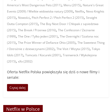
,
,
America's Most Dangerous Pets (2011)
Meru (2015)
Nature's Great
,
,
Events (2009) / Wielkie widowiska natury (2009)
Netflix
Nexo Knights
,
,
,
(2015)
Nowości
Pitch Perfect 2 / Pitch Perfect 2 (2015)
Straight
,
Outta Compton (2015)
The Boy Next Door / Chłopak z sąsiedztwa
,
,
(2015)
The Break / Przerwa (2016)
The Confession / Zeznanie
,
,
(1999)
The One / Tylko jeden (2001)
The Overnight / Szalona noc
,
,
(2015)
The Prize Winner of Defiance Ohio (2005)
The Sweetest Thing
,
,
/ Ostrożnie z dziewczynami (2002)
The Visit / Wizyta (2015)
Tokyo
,
,
Idols (2017)
Tomcats / Kocurek (2001)
Trainwreck / Wykolejona
,
(2015)
xXx (2002)
Oferta Netflix Polska powiększyła się dziś o nowe filmy i
seriale:
Czytaj dalej
Netflix w Polsce