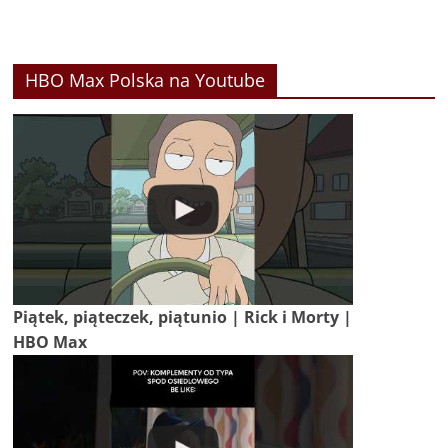
HBO Max Polska na Youtube
Piątek, piąteczek, piątunio | Rick i Morty |
HBO Max