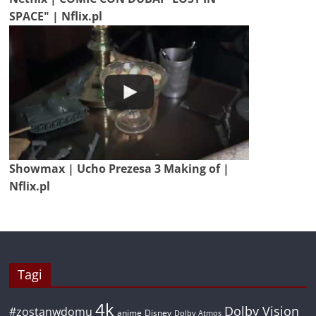
SPACE" | Nflix.pl
Showmax | Ucho Prezesa 3 Making of |
Nflix.pl
Tagi
4k
Dolby Vision
#zostanwdomu
anime
Disney
Dolby Atmos