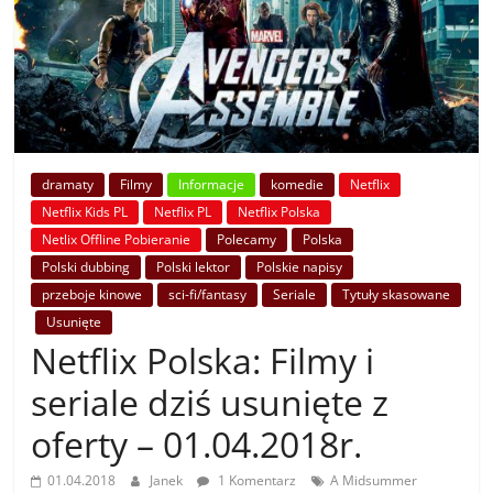
dramaty
Filmy
Informacje
komedie
Netflix
Netflix Kids PL
Netflix PL
Netflix Polska
Netlix Offline Pobieranie
Polecamy
Polska
Polski dubbing
Polski lektor
Polskie napisy
przeboje kinowe
sci-fi/fantasy
Seriale
Tytuły skasowane
Usunięte
Netflix Polska: Filmy i
seriale dziś usunięte z
oferty – 01.04.2018r.
01.04.2018
Janek
1 Komentarz
A Midsummer