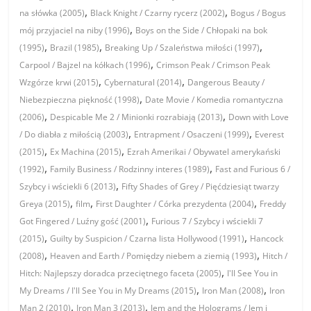
,
,
na słówka (2005)
Black Knight / Czarny rycerz (2002)
Bogus / Bogus
,
mój przyjaciel na niby (1996)
Boys on the Side / Chłopaki na bok
,
,
,
(1995)
Brazil (1985)
Breaking Up / Szaleństwa miłości (1997)
,
Carpool / Bajzel na kółkach (1996)
Crimson Peak / Crimson Peak
,
,
Wzgórze krwi (2015)
Cybernatural (2014)
Dangerous Beauty /
,
Niebezpieczna piękność (1998)
Date Movie / Komedia romantyczna
,
,
(2006)
Despicable Me 2 / Minionki rozrabiają (2013)
Down with Love
,
,
/ Do diabła z miłością (2003)
Entrapment / Osaczeni (1999)
Everest
,
,
(2015)
Ex Machina (2015)
Ezrah Amerikai / Obywatel amerykański
,
,
(1992)
Family Business / Rodzinny interes (1989)
Fast and Furious 6 /
,
Szybcy i wściekli 6 (2013)
Fifty Shades of Grey / Pięćdziesiąt twarzy
,
,
,
Greya (2015)
film
First Daughter / Córka prezydenta (2004)
Freddy
,
Got Fingered / Luźny gość (2001)
Furious 7 / Szybcy i wściekli 7
,
,
(2015)
Guilty by Suspicion / Czarna lista Hollywood (1991)
Hancock
,
,
(2008)
Heaven and Earth / Pomiędzy niebem a ziemią (1993)
Hitch /
,
Hitch: Najlepszy doradca przeciętnego faceta (2005)
I'll See You in
,
,
My Dreams / I'll See You in My Dreams (2015)
Iron Man (2008)
Iron
,
,
Man 2 (2010)
Iron Man 3 (2013)
Jem and the Holograms / Jem i