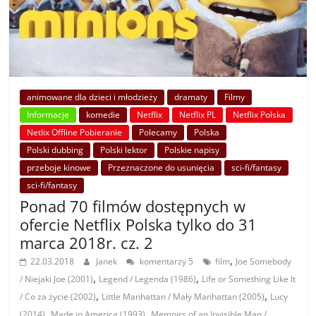
animowane dla dzieci i młodzieży
dramaty
Filmy
Informacje
komedie
Netflix
Netflix PL
Netflix Polska
Netlix Offline Pobieranie
Polecamy
Polska
Polski dubbing
Polski lektor
Polskie napisy
przeboje kinowe
Przeznaczone do usunięcia
sci-fi/fantasy
sci-fi/fantasy
Ponad 70 filmów dostępnych w
ofercie Netflix Polska tylko do 31
marca 2018r. cz. 2
,
22.03.2018
Janek
komentarzy 5
film
Joe Somebody
,
,
/ Niejaki Joe (2001)
Legend / Legenda (1986)
Life or Something Like It
,
,
/ Co za życie (2002)
Little Manhattan / Mały Manhattan (2005)
Lucy
,
,
(2014)
Made in America (1993)
Memoirs of an Invisible Man /