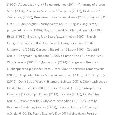
,
,
(1996)
About Last Night / Ta ostatnia noc (2014)
Anatomy of a Love
,
,
Seen (2014)
Avengers Assemble / Avengers (2012)
Bedazzled /
,
,
Zakręcony (2000)
Bee Season / Sezon na słówka (2005)
Beyond JFK
,
,
(1992)
Black Knight / Czarny rycerz (2002)
Bogus / Bogus mój
,
,
przyjaciel na niby (1996)
Boys on the Side / Chłopaki na bok (1995)
,
,
Brazil (1985)
Breaking Up / Szaleństwa miłości (1997)
British
Gangsters: Faces of the Underworld / Gangsters: Faces of the
,
,
Underworld (2012)
Carpool / Bajzel na kółkach (1996)
Codegirl
,
,
(2015)
Copycat / Psychopata (1995)
Crimson Peak / Crimson Peak
,
,
Wzgórze krwi (2015)
Cybernatural (2014)
Dangerous Beauty /
,
Niebezpieczna piękność (1998)
Date Movie / Komedia romantyczna
,
,
(2006)
Despicable Me 2 / Minionki rozrabiają (2013)
Dirt Every Day
,
,
(2016)
Don't Say a Word / Nikomu ani słowa (2001)
Down with Love /
,
,
Do diabła z miłością (2003)
Empire Records (1995)
Entrapment /
,
,
,
Osaczeni (1999)
Epic Drives (2014)
Everest (2015)
Ex Machina
,
,
(2015)
Ezrah Amerikai / Obywatel amerykański (1992)
Family
,
Business / Rodzinny interes (1989)
Fast and Furious 6 / Szybcy i
,
wściekli 6 (2013)
Ferris Bueller's Day Off / Wolny dzień Ferrisa