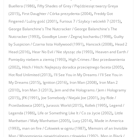
,
Buellera (1986)
Fifty Shades of Grey / Pięćdziesiąt twarzy Greya
,
,
(2015)
First Daughter / Córka prezydenta (2004)
Freddy Got
,
,
Fingered / Luźny gość (2001)
Furious 7 / Szybcy i wściekli 7 (2015)
George Balanchine's The Nutcracker / George Balanchine's The
,
,
Nutcracker (1993)
Goodbye Lover / Żegnaj kochanku (1998)
Guilty
,
,
by Suspicion / Czarna lista Hollywood (1991)
Hancock (2008)
Head 2
,
,
Head (2016)
Hear No Evil / Nie słysząc zła (1993)
Heaven and Earth /
,
Pomiędzy niebem a ziemią (1993)
High Crimes / Bez przedawnienia
,
,
(2002)
Hitch / Hitch: Najlepszy doradca przeciętnego faceta (2005)
,
Hot Rod Unlimited (2013)
I'll See You in My Dreams / I'll See You in
,
,
,
My Dreams (2015)
Ignition (2016)
Iron Man (2008)
Iron Man 2
,
,
(2010)
Iron Man 3 (2013)
Jem and the Holograms / Jem i Hologramy
,
,
,
(2015)
JFK (1991)
Joe Somebody / Niejaki Joe (2001)
Joy Ride /
,
,
,
Prześladowca (2001)
Jurassic World (2015)
Kollek (1995)
Legend /
,
,
Legenda (1986)
Life or Something Like It / Co za życie (2002)
Little
,
,
Manhattan / Mały Manhattan (2005)
Lucy (2014)
Made in America
,
,
(1993)
man on fire / Człowiek w ogniu (1987)
Memoirs of an Invisible
,
Man / Wspomnienia niewidzialnego człowieka (1992)
Men in Black /