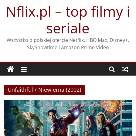
Przejdź
Nflix.pl – top filmy i
do
treści
seriale
Wszystko o polskiej ofercie Netflix, HBO Max, Disney+,
SkyShowtime i Amazon Prime Video
Unfaithful / Niewierna (2002)