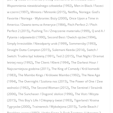
,
Wspomnienia niewidzialnego człowieka (1992)
Men in Black / Faceci
,
,
,
w czerni (1997)
Minions / Minionki (2015)
Netflix
Noriega: God's
,
Favorite / Noriega - Wybraniec Boży (2000)
Once Upon a Time in
,
America / Dawno temu w Ameryce (1984)
Pitch Perfect 2 / Pitch
,
,
Perfect 2 (2015)
Pushing Tin / Zmęczenie materiału (1999)
Q and A /
,
,
Pytania i odpowiedzi (1990)
Second Best / Dwóch ojców (1994)
,
,
Simply Irresistible / Nieodparty urok (1999)
Sommersby (1993)
,
,
Straight Outta Compton (2015)
Sulemani Keeda (2014)
Switch /
,
,
Switch: Trudno być kobietą (1991)
Ted 2 (2015)
That Night / Dramat
,
,
letniej nocy (1992)
The Client / Klient (1994)
The Darkest Hour /
,
Najczarniejsza godzina (2011)
The King of Comedy / Król komedii
,
,
(1983)
The Mambo Kings / Królowie Mambo (1992)
The New Age
,
,
(1994)
The Overnight / Szalona noc (2015)
The Power of One / Zew
,
,
wolności (1992)
The Second Woman (2012)
The Sentinel / Strażnik
,
,
(2006)
The Sunchaser / Dogonić słońce (1996)
The Visit / Wizyta
,
,
(2015)
This Boy's Life / Chłopięcy świat (1993)
Tigerland / Kraina
,
,
Tygrysów (2000)
Trainwreck / Wykolejona (2015)
Turtle Beach /
,
Przeklęta wyspa (1992)
Under Siege 2: Dark Territory / Liberator 2