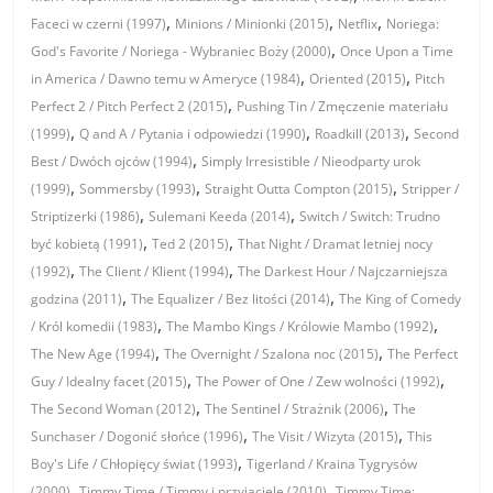
,
,
,
Faceci w czerni (1997)
Minions / Minionki (2015)
Netflix
Noriega:
,
God's Favorite / Noriega - Wybraniec Boży (2000)
Once Upon a Time
,
,
in America / Dawno temu w Ameryce (1984)
Oriented (2015)
Pitch
,
Perfect 2 / Pitch Perfect 2 (2015)
Pushing Tin / Zmęczenie materiału
,
,
,
(1999)
Q and A / Pytania i odpowiedzi (1990)
Roadkill (2013)
Second
,
Best / Dwóch ojców (1994)
Simply Irresistible / Nieodparty urok
,
,
,
(1999)
Sommersby (1993)
Straight Outta Compton (2015)
Stripper /
,
,
Striptizerki (1986)
Sulemani Keeda (2014)
Switch / Switch: Trudno
,
,
być kobietą (1991)
Ted 2 (2015)
That Night / Dramat letniej nocy
,
,
(1992)
The Client / Klient (1994)
The Darkest Hour / Najczarniejsza
,
,
godzina (2011)
The Equalizer / Bez litości (2014)
The King of Comedy
,
,
/ Król komedii (1983)
The Mambo Kings / Królowie Mambo (1992)
,
,
The New Age (1994)
The Overnight / Szalona noc (2015)
The Perfect
,
,
Guy / Idealny facet (2015)
The Power of One / Zew wolności (1992)
,
,
The Second Woman (2012)
The Sentinel / Strażnik (2006)
The
,
,
Sunchaser / Dogonić słońce (1996)
The Visit / Wizyta (2015)
This
,
Boy's Life / Chłopięcy świat (1993)
Tigerland / Kraina Tygrysów
,
,
(2000)
Timmy Time / Timmy i przyjaciele (2010)
Timmy Time: