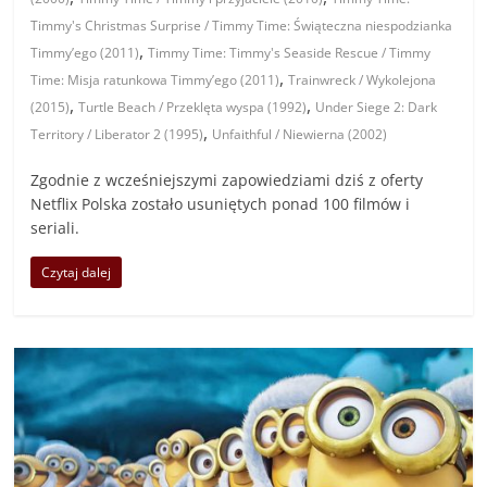
Timmy's Christmas Surprise / Timmy Time: Świąteczna niespodzianka
,
Timmy’ego (2011)
Timmy Time: Timmy's Seaside Rescue / Timmy
,
Time: Misja ratunkowa Timmy’ego (2011)
Trainwreck / Wykolejona
,
,
(2015)
Turtle Beach / Przeklęta wyspa (1992)
Under Siege 2: Dark
,
Territory / Liberator 2 (1995)
Unfaithful / Niewierna (2002)
Zgodnie z wcześniejszymi zapowiedziami dziś z oferty
Netflix Polska zostało usuniętych ponad 100 filmów i
seriali.
Czytaj dalej