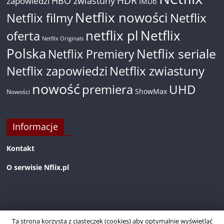
HDR
HBO zwiastuny
zapowiedzi
IMDb
Netflix nowości
Netflix filmy
Netflix
netflix pl
Netflix
oferta
Netflix Originals
Polska
Netflix seriale
Netflix Premiery
Netflix zapowiedzi
Netflix zwiastuny
nowość
premiera
UHD
ShowMax
Nowości
Informacje
Kontakt
O serwisie Nflix.pl
Ta strona korzysta z ciasteczek (cookies) aby optymalnie wyświetlać