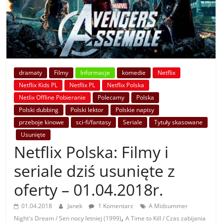
dramaty
Filmy
Informacje
komedie
Netflix
Netflix Kids PL
Netflix PL
Netflix Polska
Netlix Offline Pobieranie
Polecamy
Polska
Polski dubbing
Polski lektor
Polskie napisy
przeboje kinowe
sci-fi/fantasy
Seriale
Tytuły skasowane
Usunięte
Netflix Polska: Filmy i
seriale dziś usunięte z
oferty – 01.04.2018r.
01.04.2018
Janek
1 Komentarz
A Midsummer
,
Night's Dream / Sen nocy letniej (1999)
A Time to Kill / Czas zabijania