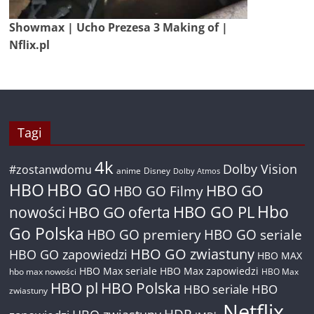
Showmax | Ucho Prezesa 3 Making of |
Nflix.pl
Tagi
4k
Dolby Vision
#zostanwdomu
anime
Disney
Dolby Atmos
HBO
HBO GO
HBO GO
HBO GO Filmy
Hbo
nowości
HBO GO oferta
HBO GO PL
Go Polska
HBO GO premiery
HBO GO seriale
HBO GO zwiastuny
HBO GO zapowiedzi
HBO MAX
HBO Max seriale
HBO Max zapowiedzi
hbo max nowości
HBO Max
HBO pl
HBO Polska
HBO seriale
HBO
zwiastuny
Netflix