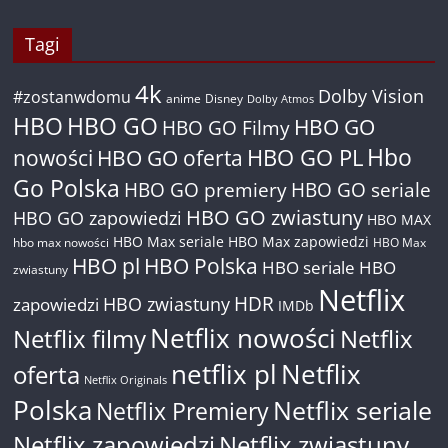
Tagi
4k
Dolby Vision
#zostanwdomu
anime
Disney
Dolby Atmos
HBO
HBO GO
HBO GO
HBO GO Filmy
Hbo
nowości
HBO GO oferta
HBO GO PL
Go Polska
HBO GO premiery
HBO GO seriale
HBO GO zwiastuny
HBO GO zapowiedzi
HBO MAX
HBO Max seriale
HBO Max zapowiedzi
hbo max nowości
HBO Max
HBO pl
HBO Polska
HBO seriale
HBO
zwiastuny
Netflix
HDR
HBO zwiastuny
zapowiedzi
IMDb
Netflix nowości
Netflix filmy
Netflix
netflix pl
Netflix
oferta
Netflix Originals
Polska
Netflix seriale
Netflix Premiery
Netflix zapowiedzi
Netflix zwiastuny