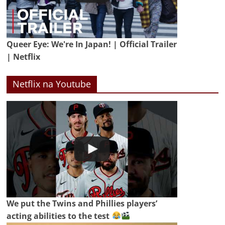
Queer Eye: We're In Japan! | Official Trailer
| Netflix
Netflix na Youtube
We put the Twins and Phillies players’
acting abilities to the test