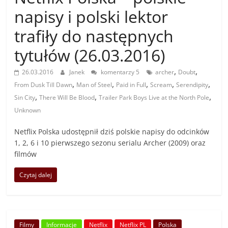
napisy i polski lektor
trafiły do następnych
tytułów (26.03.2016)
,
,
26.03.2016
Janek
komentarzy 5
archer
Doubt
,
,
,
,
,
From Dusk Till Dawn
Man of Steel
Paid in Full
Scream
Serendipity
,
,
,
Sin City
There Will Be Blood
Trailer Park Boys Live at the North Pole
Unknown
Netflix Polska udostępnił dziś polskie napisy do odcinków
1, 2, 6 i 10 pierwszego sezonu serialu Archer (2009) oraz
filmów
Czytaj dalej
Filmy
Informacje
Netflix
Netflix PL
Polska