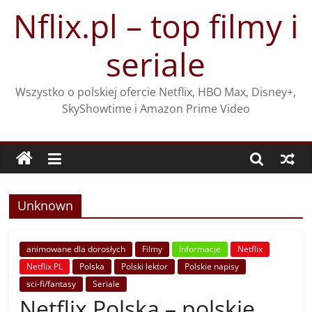
Przejdź
Nflix.pl – top filmy i
do
treści
seriale
Wszystko o polskiej ofercie Netflix, HBO Max, Disney+,
SkyShowtime i Amazon Prime Video
Unknown
animowane dla dorosłych
Filmy
Informacje
Netflix
Netflix PL
Polska
Polski lektor
Polskie napisy
sci-fi/fantasy
Seriale
Netflix Polska – polskie