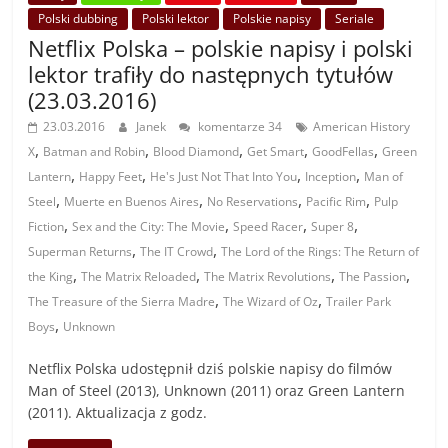
Polski dubbing
Polski lektor
Polskie napisy
Seriale
Netflix Polska – polskie napisy i polski
lektor trafiły do następnych tytułów
(23.03.2016)
23.03.2016
Janek
komentarze 34
American History
,
,
,
,
,
X
Batman and Robin
Blood Diamond
Get Smart
GoodFellas
Green
,
,
,
,
Lantern
Happy Feet
He's Just Not That Into You
Inception
Man of
,
,
,
,
Steel
Muerte en Buenos Aires
No Reservations
Pacific Rim
Pulp
,
,
,
,
Fiction
Sex and the City: The Movie
Speed Racer
Super 8
,
,
Superman Returns
The IT Crowd
The Lord of the Rings: The Return of
,
,
,
,
the King
The Matrix Reloaded
The Matrix Revolutions
The Passion
,
,
The Treasure of the Sierra Madre
The Wizard of Oz
Trailer Park
,
Boys
Unknown
Netflix Polska udostępnił dziś polskie napisy do filmów
Man of Steel (2013), Unknown (2011) oraz Green Lantern
(2011). Aktualizacja z godz.