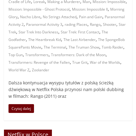
,
,
,
,
,
Cradle of Life
Loreak
Making a Murderer
Man
Mission: Impossible
,
,
Mission: Impossible - Ghost Protocol
Mission: Impossible II
Morning
,
,
,
,
Glory
Nacho Libre
No Strings Attached
Pain and Gain
Paranormal
,
,
,
,
,
Activity 2
Paranormal Activity 3
rading Places
Rango
Shooter
Star
,
,
,
Trek
Star Trek Into Darkness
Star Trek: First Contact
The
,
,
,
Godfather
The Heartbreak Kid
The Last Airbender
The SpongeBob
,
,
,
,
SquarePants Movie
The Terminal
The Truman Show
Tomb Raider
,
,
,
Top Gun
Transformers
Transformers: Dark of the Moon
,
,
,
Transformers: Revenge of the Fallen
True Grit
War of the Worlds
,
World War Z
Zoolander
Dalsza kontynuacja wysypu tytułów z polską ścieżką
dźwiękową w Netflix Polska przynosi nam polski dubbing
w filmach: Rango (2011) oraz
Czytaj dalej
Netflix w Polsce