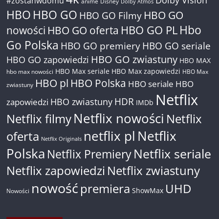
#zostanwdomu
anime
Disney
Dolby Atmos
HBO
HBO GO
HBO GO
HBO GO Filmy
Hbo
nowości
HBO GO oferta
HBO GO PL
Go Polska
HBO GO premiery
HBO GO seriale
HBO GO zwiastuny
HBO GO zapowiedzi
HBO MAX
HBO Max seriale
HBO Max zapowiedzi
hbo max nowości
HBO Max
HBO pl
HBO Polska
HBO seriale
HBO
zwiastuny
Netflix
HDR
HBO zwiastuny
zapowiedzi
IMDb
Netflix nowości
Netflix filmy
Netflix
netflix pl
Netflix
oferta
Netflix Originals
Polska
Netflix seriale
Netflix Premiery
Netflix zapowiedzi
Netflix zwiastuny
nowość
premiera
UHD
ShowMax
Nowości