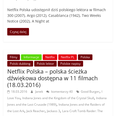
Netflix Polska udostępnił dziś polskiego lektora w filmach
300 (2007), Argo (2012), Casablanca (1942), Two Weeks
Notice (2002), A Night at
Czytaj dalej
Filmy
Informacje
Netflix
Netflix PL
Polska
Polski dubbing
Polski lektor
Polskie napisy
Netflix Polska – polska ścieżka
dźwiękowa dostępna w 11 filmach
(18.03.2016)
,
18.03.2016
Janek
komentarzy 40
Good Burger
I
,
,
Love You
Indiana Jones and the Kingdom of the Crystal Skull
Indiana
,
Jones and the Last Crusade (1989)
Indiana Jones and the Raiders of
,
,
,
the Lost Ark
Jack Reacher
Jackass 3
Lara Croft Tomb Raider: The