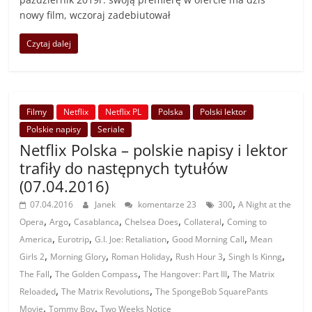
nowy film, wczoraj zadebiutował
Czytaj dalej
Filmy
Netflix
Netflix PL
Polska
Polski lektor
Polskie napisy
Seriale
Netflix Polska – polskie napisy i lektor
trafiły do następnych tytułów
(07.04.2016)
,
07.04.2016
Janek
komentarze 23
300
A Night at the
,
,
,
,
,
Opera
Argo
Casablanca
Chelsea Does
Collateral
Coming to
,
,
,
,
America
Eurotrip
G.I. Joe: Retaliation
Good Morning Call
Mean
,
,
,
,
,
Girls 2
Morning Glory
Roman Holiday
Rush Hour 3
Singh Is Kinng
,
,
,
The Fall
The Golden Compass
The Hangover: Part III
The Matrix
,
,
Reloaded
The Matrix Revolutions
The SpongeBob SquarePants
,
,
Movie
Tommy Boy
Two Weeks Notice