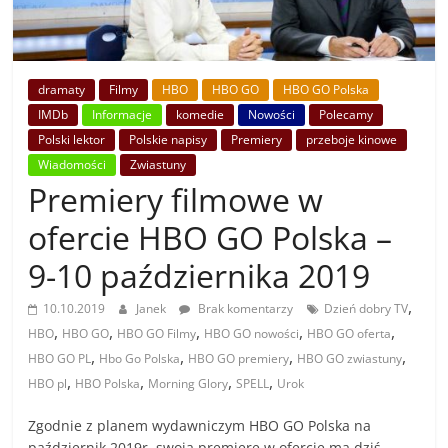
dramaty
Filmy
HBO
HBO GO
HBO GO Polska
IMDb
Informacje
komedie
Nowości
Polecamy
Polski lektor
Polskie napisy
Premiery
przeboje kinowe
Wiadomości
Zwiastuny
Premiery filmowe w
ofercie HBO GO Polska –
9-10 października 2019
,
10.10.2019
Janek
Brak komentarzy
Dzień dobry TV
,
,
,
,
,
HBO
HBO GO
HBO GO Filmy
HBO GO nowości
HBO GO oferta
,
,
,
,
HBO GO PL
Hbo Go Polska
HBO GO premiery
HBO GO zwiastuny
,
,
,
,
HBO pl
HBO Polska
Morning Glory
SPELL
Urok
Zgodnie z planem wydawniczym HBO GO Polska na
październik 2019r. swoją premierę w ofercie ma dziś