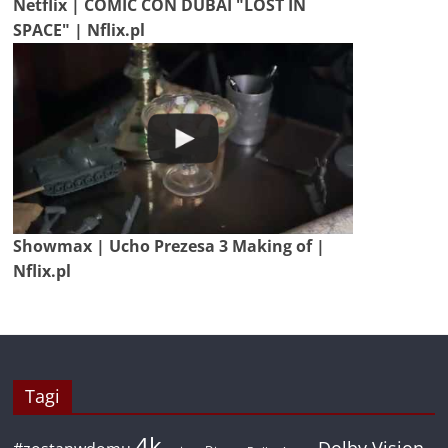
Netflix | COMIC CON DUBAI "LOST IN
SPACE" | Nflix.pl
Showmax | Ucho Prezesa 3 Making of |
Nflix.pl
Tagi
4k
Dolby Vision