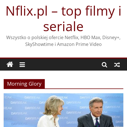
Przejdź
Nflix.pl – top filmy i
do
treści
seriale
Wszystko o polskiej ofercie Netflix, HBO Max, Disney+,
SkyShowtime i Amazon Prime Video
Morning Glory